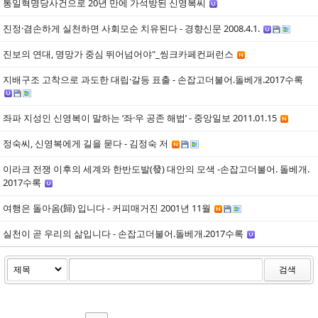
통일혁명당사건으로 20년 만에 가석방된 신영복씨
진정·겸손하게 실천하면 사회모순 치유된다 - 경향신문 2008.4.1.
진보의 연대, 명망가 중심 뛰어넘어야"_씽크카페컨퍼런스
지배구조 고착으로 과도한 대립·갈등 표출 - 손잡고더불어.돌베개.2017수록
좌파 지성인 신영복이 말하는 ‘좌·우 공존 해법’ - 중앙일보 2011.01.15
정숙씨, 신영복에게 길을 묻다 - 김정숙 저
이라크 전쟁 이후의 세계와 한반도발(發) 대안의 모색 -손잡고더불어. 돌베개.
2017수록
여행은 돌아옴(歸) 입니다 - 커피매거진 2001년 11월
실천이 곧 우리의 삶입니다 - 손잡고더불어.돌베개.2017수록
검색