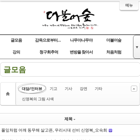
메뉴
글모음
감옥으로부터의 사색
나무야나무야
더불어숲
▼
Sketchbook5, 스케치북5
Sketchbook5, 스케치북5
Sketchbook5, 스케치북5
Sketchbook5, 스케치북5
강의
청구회추억
변방을 찾아서
처음처럼
글모음
대담/인터뷰
기고
기사
강연
기타
신영복의 그림 사색
제목
풀잎처럼 어깨 동무해 살고픈, 우리시대 선비 신영복_오숙희