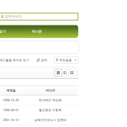
읽기
게시판
게시물을 뷰어로 보기
검색
추천글꼴
T
Li
Zi
G
st
n
al
e
le
게재일
미디어
r
y
1998-10-29
한겨레21 박승화
1998-08-01
월간중앙 이항복
2001-10-13
남해인터넷뉴스 정현태