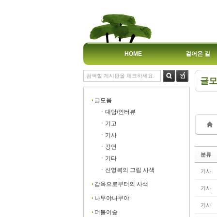
HOME
걸어온 길
글
Sk
Sk
글모음
ㆍ대담/인터뷰
ㆍ기고
ㆍ기사
ㆍ강연
분류
Sk
Sk
ㆍ기타
ㆍ신영복의 그림 사색
기사
감옥으로부터의 사색
기사
나무야나무야
기사
더불어숲