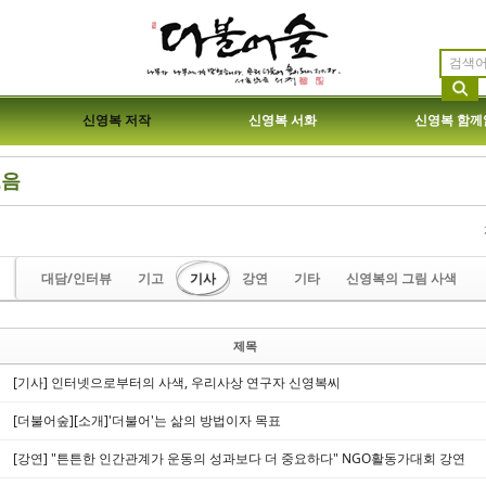
신영복 저작
신영복 서화
신영복 함께
모음
etchbook5, 스케치북5
etchbook5, 스케치북5
대담/인터뷰
기고
기사
강연
기타
신영복의 그림 사색
제목
etchbook5, 스케치북5
etchbook5, 스케치북5
[기사] 인터넷으로부터의 사색, 우리사상 연구자 신영복씨
[더불어숲][소개]'더불어'는 삶의 방법이자 목표
[강연] "튼튼한 인간관계가 운동의 성과보다 더 중요하다" NGO활동가대회 강연