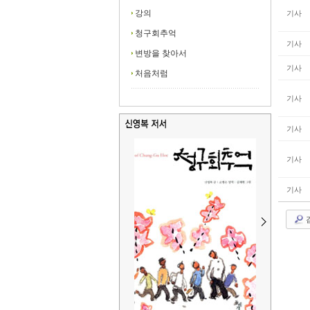
기사
강의
청구회추억
기사
변방을 찾아서
기사
처음처럼
기사
기사
기사
기사