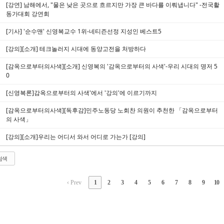
[강연] 남해에서, "물은 낮은 곳으로 흐르지만 가장 큰 바다를 이뤄냅니다" -전국활
동가대회 강연회
[기사] '순수맨' 신영복교수 1위-네티즌선정 지성인 베스트5
[강의][소개] 테크놀러지 시대에 동양고전을 처방하다
[감옥으로부터의사색][소개] 신영복의 '감옥으로부터의 사색'-우리 시대의 명저 5
0
[신영복론]감옥으로부터의 사색'에서 '강의'에 이르기까지
[감옥으로부터의사색][독후감]민주노동당 노회찬 의원이 추천한 「감옥으로부터
의 사색」
[강의][소개]우리는 어디서 와서 어디로 가는가 [강의]
검색
‹ Prev
1
2
3
4
5
6
7
8
9
10