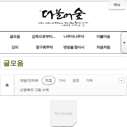
메뉴
글모음
감옥으로부터의 사색
나무야나무야
더불어숲
▼
Sketchbook5, 스케치북5
Sketchbook5, 스케치북5
Sketchbook5, 스케치북5
Sketchbook5, 스케치북5
강의
청구회추억
변방을 찾아서
처음처럼
글모음
대담/인터뷰
기고
기사
강연
기타
신영복의 그림 사색
No Image