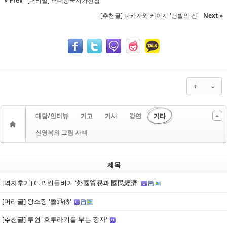
« Prev
[머리말] 역대중국시가선집
[추천글] 나카자와 케이지 '맨발의 겐'
Next »
대담/인터뷰
기고
기사
강연
기타
신영복의 그림 사색
제목
[역자후기] C. P. 킨들버거 '外國貿易과 國民經濟'
[머리글] 왕스징 '魯迅傳'
[추천글] 루쉰 '호루라기를 부는 장자'