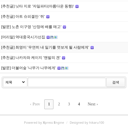
[추천글] 닛타 지로 '자일파티(아름다운 동행)'
[추천글] 아트 슈피겔만 '쥐'
[발문] 노촌 이구영 '산정에 배를 매고'
[머리말] 역대중국시가선집
[추천글] 최영미 '우연히 내 일기를 엿보게 될 사람에게'
[추천글] 나카자와 케이지 '맨발의 겐'
[발문] 더불어숲 '나무가 나무에게'
검색
‹ Prev
1
2
3
4
Next ›
Powered by
X
press
E
ngine
/
Designed by hikaru100