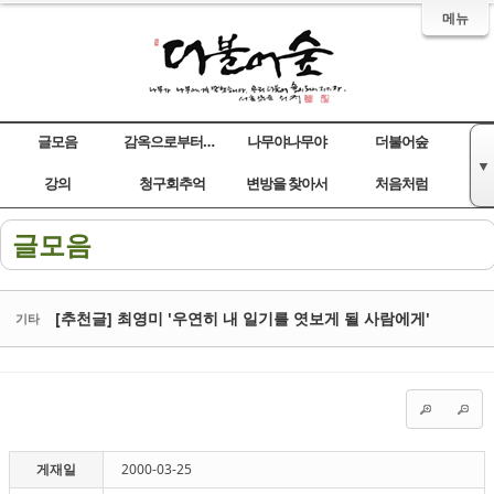
메뉴
글모음
감옥으로부터의 사색
나무야나무야
더불어숲
▼
Sketchbook5, 스케치북5
Sketchbook5, 스케치북5
Sketchbook5, 스케치북5
Sketchbook5, 스케치북5
강의
청구회추억
변방을 찾아서
처음처럼
글모음
[추천글] 최영미 '우연히 내 일기를 엿보게 될 사람에게'
기타
게재일
2000-03-25