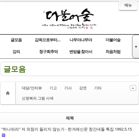
메뉴
글모음
감옥으로부터의 사색
나무야나무야
더불어숲
▼
Sketchbook5, 스케치북5
Sketchbook5, 스케치북5
Sketchbook5, 스케치북5
Sketchbook5, 스케치북5
강의
청구회추억
변방을 찾아서
처음처럼
글모음
대담/인터뷰
기고
기사
강연
기타
신영복의 그림 사색
제목
"하나되라" 저 외침이 들리지 않는가 - 한겨레신문 창간네돌 특집 1992.5.15