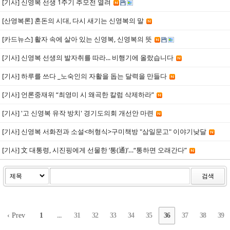
[기사] 신영복 선생 1주기 추모전 열려
[산영복론] 혼돈의 시대, 다시 새기는 신영복의 말
[카드뉴스] 활자 속에 살아 있는 신영복, 신영복의 뜻
[기사] 신영복 선생의 발자취를 따라... 비행기에 올랐습니다
[기사] 하루를 쓰다 _노숙인의 자활을 돕는 달력을 만들다
[기사] 언론중재위 “최영미 시 왜곡한 칼럼 삭제하라”
[기사] '고 신영복 유작 방치' 경기도의회 개선안 마련
[기사] 신영복 서화전과 소설<허형식>구미책방 "삼일문고" 이야기낮달
[기사] 文 대통령, 시진핑에게 선물한 ‘통(通)’…“통하면 오래간다”
검색
‹ Prev
1
...
31
32
33
34
35
36
37
38
39