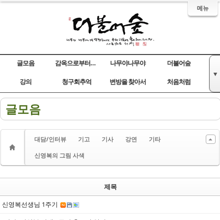
메뉴
글모음
감옥으로부터의 사색
나무야나무야
더불어숲
▼
Sketchbook5, 스케치북5
Sketchbook5, 스케치북5
Sketchbook5, 스케치북5
Sketchbook5, 스케치북5
강의
청구회추억
변방을 찾아서
처음처럼
글모음
대담/인터뷰
기고
기사
강연
기타
신영복의 그림 사색
제목
신영복선생님 1주기