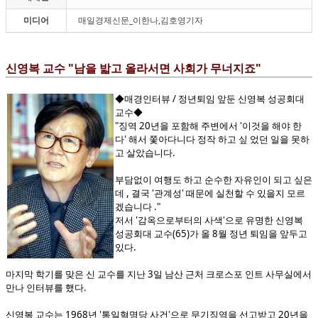
미디어
매일경제신문_이한나,김호영기자
신영복 교수 "남을 밟고 올라서면 사회가 무너지죠"
◆매경인터뷰 / 정년퇴임 앞둔 신영복 성공회대
교수◆
"징역 20년을 포함해 주변에서 '이것을 해야 한
다' 해서 쫓아다니다 정작 하고 싶 었던 일을 못하
고 살았습니다.
부담없이 여행도 하고 순수한 자유인이 되고 싶은
데 , 결국 '관계성' 때문에 실천할 수 있을지 모르
겠습니다 ."
저서 '감옥으로부터의 사색'으로 유명한 신영복
성공회대 교수(65)가 올 8월 정년 퇴임을 앞두고
있다.
마지막 학기를 맞은 신 교수를 지난 3일 남산 근처 크로스포 인트 사무실에서
만나 인터뷰를 했다.
신영복 교수는 1968년 '통일혁명당 사건'으로 무기징역을 선고받고 20년을