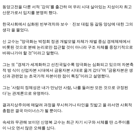
동양고전을 다룬 서적 '강의'를 출간하 며 우리 시대 살아있는 지성이자 최고
산문가로서 입지를 분명히 했다.
한국사회에서 심화된 빈부격차와 보수ㆍ진보 대립 등 갈등 양상에 대한 그의
생각 을 물었다.
신 교수는 "양극화는 박정희 정권 개발모델 자체가 재벌 중심 경제체제에서
비롯된 것으로 분배 논리로만 접근할 것이 아니라 구조 자체를 중장기적으로
바꿔나가야 할 것"이라고 말했다.
그는 또 "경제가 세계화하고 선진국일수록 양극화는 심화되고 있으며 자본축
적 방 식이 산업자본 시대에서 금융자본 시대로 옮겨 갔다"며 "금융자본은 생
산과 관련없 는 초국가적 자본이란 점이 특징"이라고 설명했다.
그는 '사람의 정체성은 내가 만났던 사람, 나를 둘러싼 모든 것으로 규정된
다'는 관계론으로 유명하다.
결과지상주의에 매달려 과정을 무시하거나 타인을 짓밟고 올 라서면 사회적
총합은 결국 마이너스가 될 뿐이다.
속세와 무관해 보이던 신영복 교수는 최근 자기 시구와 서체를 딴 소주이름
이 나오 면서 많은 오해를 샀다.