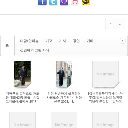
대담/인터뷰
기고
기사
강연
기타
신영복의 그림 사색
No Image
[감옥으로부터의사색][독
지배구조 고착으로 과도
진정·겸손하게 실천하면
후감]민주노동당 노회찬
한 대립·갈등 표출 - 손잡
사회모순 치유된다 - 경향
의원이 추천한 「감옥으
고더불어.돌베개.2017수
신문 2008.4.1.
로부터의 사색」
록
No Image
No Image
No Image