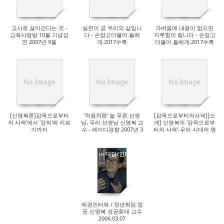
교사로 살아간다는 것 -
실천이 곧 우리의 삶입니
가벼움에 내용이 없으면
교육사랑방 10돌 기념강
다 - 손잡고더불어.돌베
지루함이 됩니다 - 손잡고
연 2007년 9월
개.2017수록
더불어.돌베개.2017수록
No Image
No Image
No Image
[신영복론]감옥으로부터
‘처음처럼’ 늘 푸른 선생
[감옥으로부터의사색][소
의 사색'에서 '강의'에 이르
님, 우리 선생님 신영복 교
개] 신영복의 '감옥으로부
기까지
수 - 레이디경향 2007년 3
터의 사색'-우리 시대의 명
월호
저 50
in
대담/인터뷰
매경인터뷰 / 정년퇴임 앞
둔 신영복 성공회대 교수
2006.03.07