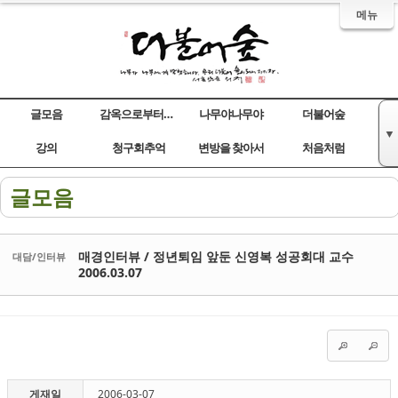
메뉴
글모음
감옥으로부터의 사색
나무야나무야
더불어숲
▼
Sketchbook5, 스케치북5
Sketchbook5, 스케치북5
Sketchbook5, 스케치북5
Sketchbook5, 스케치북5
강의
청구회추억
변방을 찾아서
처음처럼
글모음
매경인터뷰 / 정년퇴임 앞둔 신영복 성공회대 교수
대담/인터뷰
2006.03.07
게재일
2006-03-07