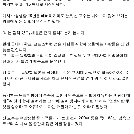
복역한 뒤 8ㆍ15 특사로 가석방됐다.
마치 수형생활 20년을 빼버리기라도 한듯 신 교수는 나이보다 젊어 보이는
외모에 맑은 눈빛이 인상적이었다.
"나는 갇혀 있고, 세월은 혼자 흘러가는가 봅니다.
원래 군대나 학교, 교도소처럼 젊은 사람들과 함께 생활하는 사람들은 잘 안
늙는 편입니다 ."
그는 최근 동양학과 우리 것이 각광받는 현상을 두고 근대사회 전망성에 대
한 회의 가 들었기 때문으로 분석했다.
신 교수는 "동양학 담론을 끌어내는 것은 그 시대 사상으로 되돌아가자는 것
이 아니라 근대사회를 재조명하고 유력한 관점을 얻기 위 한 것"이라고 설명
했다.
동양학은 목표지향성이 부족해 실천적 담론으로 적합하지 않다는 비판에 대
해 "여 럿이 함께 걸어가는 그 속에 길이 생겨나게 마련"이라며 "인생이란 무
엇을 성취하 고 소유하기보다는 깨달아 가는 것"이라고 말했다.
신 교수는 수감생활 중 가족들에게 보낸 편지 200여 통을 묶어 88년 '감옥으
로부터 의 사색'을 출간해 많은 이를 감동시켰다.