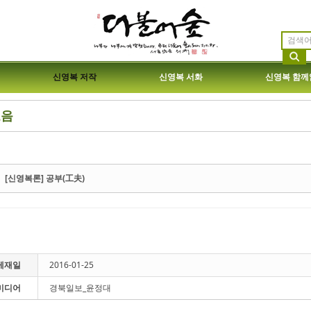
신영복 저작
신영복 서화
신영복 함께
모음
etchbook5, 스케치북5
etchbook5, 스케치북5
[신영복론] 공부(工夫)
etchbook5, 스케치북5
etchbook5, 스케치북5
게재일
2016-01-25
미디어
경북일보_윤정대