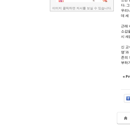
다. 
이미지 클릭하면 저서를 보실 수 있습니다.
우리나
데 세
근래 
소감을
시 새
신 교
명'과
존의 
부하기
« Pr