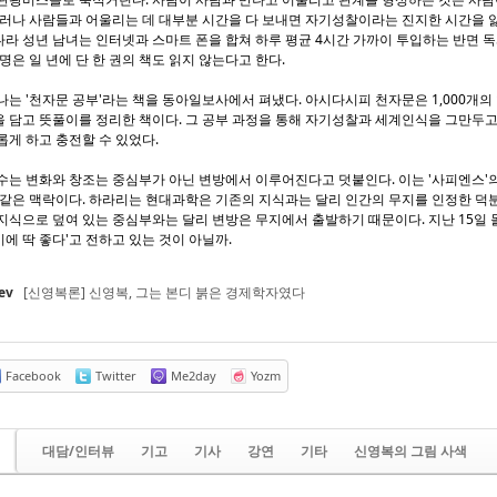
그러나 사람들과 어울리는 데 대부분 시간을 다 보내면 자기성찰이라는 진지한 시간을 
라 성년 남녀는 인터넷과 스마트 폰을 합쳐 하루 평균 4시간 가까이 투입하는 반면 독서
 명은 일 년에 단 한 권의 책도 읽지 않는다고 한다.
나는 '천자문 공부'라는 책을 동아일보사에서 펴냈다. 아시다시피 천자문은 1,000개
 담고 뜻풀이를 정리한 책이다. 그 공부 과정을 통해 자기성찰과 세계인식을 그만두고
롭게 하고 충전할 수 있었다.
수는 변화와 창조는 중심부가 아닌 변방에서 이루어진다고 덧붙인다. 이는 '사피엔스'의
 같은 맥락이다. 하라리는 현대과학은 기존의 지식과는 달리 인간의 무지를 인정한 덕
지식으로 덮여 있는 중심부와는 달리 변방은 무지에서 출발하기 때문이다. 지난 15일 
에 딱 좋다'고 전하고 있는 것이 아닐까.
ev
[신영복론] 신영복, 그는 본디 붉은 경제학자였다
Facebook
Twitter
Me2day
Yozm
대담/인터뷰
기고
기사
강연
기타
신영복의 그림 사색