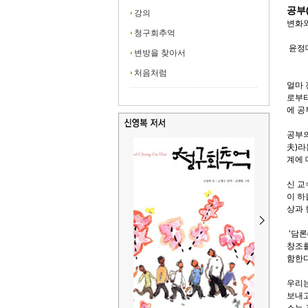
공부
강의
변화와
청구회추억
윤정대
변방을 찾아서
처음처럼
얼마 
로부터
에 공
공부의
夫)라
계에 
신 교
이 하
상과 
'담론
창조를
함한다
우리는
보내고
소는 