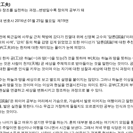
(工夫)
 창조를 실천하는 과정…변방일수록 창의적 공부가 돼
 변호사 2016년 01월 25일 월요일 제19면
전에 퇴근길에 사무실 근처 책방에 갔다가 진열대 위에 신영복 교수의 '담론(談論)'이라
의 사색', '강의' 등의 책을 감명 깊게 읽었었고 또한 어디선가 '담론(談論)'에 대한 
부(工夫)라는 한자에 대한 재미있는 풀이가 눈에 띄었다.
 한자 공(工)은 하늘(一)과 땅(一)을 잇는(?) 것을 뜻하며 부(夫)는 하늘과 땅을 뜻하
는 것은 사람이 천지(天地) 곧 세상을 주체적으로 받아들이는 것을 말한다는 것이다. 
대한 올바른 인식을 키우는 것이며 이는 자기에 대한 성찰과 세상에 대한 인식 과정이 
수는 하늘과 땅을 세상으로 보고 별도의 설명을 붙이지는 않았다. 그러나 하늘은 이상을
늘과 땅을 잇는 것이며 이는 이상과 현실을 연결시킨다는 의미도 된다. 공부(工夫)의 부(夫
현실을 연결하고 세상을 변화시키고 창조하는 과정으로 볼 수 있다.
(談論)'은 뒤이어 공부는 머리에서 가슴으로, 가슴에서 발로 이어지는 여행이라고 말한
, 발은 실천을 뜻한다. 다소 무겁고 거창하게 들릴지도 모르겠지만 공부는 인식과 인
는 것이다.
 나이가 들고 여유가 생기면 무엇을 하는가. 흔히 대부분 평소에는 여기저기 모임을 
 주말이면 등산이나 여행을 다니면서 시간을 보낸다. 그래서 저녁 무렵 식당은 이 모
관광버스들로 북적거린다. 사람이 사람과 만나고 어울리고 관계를 형성하는 것은 사람