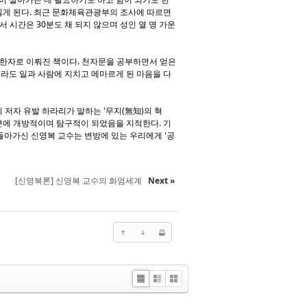
잃게 된다. 최근 문화체육관광부의 조사에 따르면
 시간은 30분도 채 되지 않으며 성인 열 명 가운
의 한자로 이뤄진 책이다. 천자문을 공부하면서 얻은
라도 일과 사람에 지치고 메마르게 된 마음을 다
 저자 유발 하라리가 말하는 '무지(無知)의 혁
분에 개방적이며 탐구적이 되었음을 지적한다. 기
돌아가신 신영복 교수는 변방에 있는 우리에게 '공
[신영복론] 신영복 교수의 화엄세계
Next »
Li
Zi
G
st
n
al