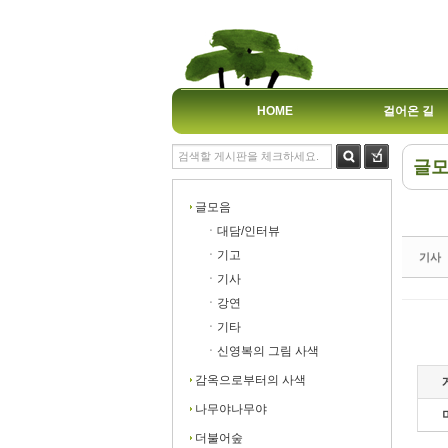
HOME
걸어온 길
글
Sk
Sk
글모음
ㆍ대담/인터뷰
ㆍ기고
기사
ㆍ기사
ㆍ강연
Sk
Sk
ㆍ기타
ㆍ신영복의 그림 사색
감옥으로부터의 사색
나무야나무야
더불어숲