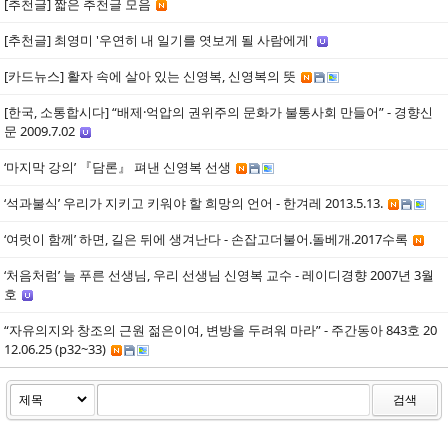
[추천글] 짧은 추천글 모음
[추천글] 최영미 '우연히 내 일기를 엿보게 될 사람에게'
[카드뉴스] 활자 속에 살아 있는 신영복, 신영복의 뜻
[한국, 소통합시다] “배제·억압의 권위주의 문화가 불통사회 만들어” - 경향신
문 2009.7.02
‘마지막 강의’ 『담론』 펴낸 신영복 선생
‘석과불식’ 우리가 지키고 키워야 할 희망의 언어 - 한겨레 2013.5.13.
‘여럿이 함께’ 하면, 길은 뒤에 생겨난다 - 손잡고더불어.돌베개.2017수록
‘처음처럼’ 늘 푸른 선생님, 우리 선생님 신영복 교수 - 레이디경향 2007년 3월
호
“자유의지와 창조의 근원 젊은이여, 변방을 두려워 마라” - 주간동아 843호 20
12.06.25 (p32~33)
검색