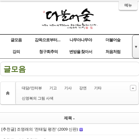
메뉴
글모음
감옥으로부터의 사색
나무야나무야
더불어숲
▼
Sketchbook5, 스케치북5
Sketchbook5, 스케치북5
Sketchbook5, 스케치북5
Sketchbook5, 스케치북5
강의
청구회추억
변방을 찾아서
처음처럼
글모음
대담/인터뷰
기고
기사
강연
기타
신영복의 그림 사색
제목
[추천글] 조영래의 '전태일 평전' (2009 신판)