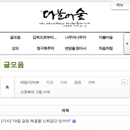
메뉴
글모음
감옥으로부터의 사색
나무야나무야
더불어숲
▼
Sketchbook5, 스케치북5
Sketchbook5, 스케치북5
Sketchbook5, 스케치북5
Sketchbook5, 스케치북5
강의
청구회추억
변방을 찾아서
처음처럼
글모음
대담/인터뷰
기고
기사
강연
기타
신영복의 그림 사색
제목
[기사] “대립 갈등 해결할 신뢰집단 있어야”