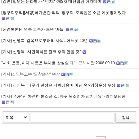
[강연] 법원은 문화행사 1번지? -제8차 대전법원 아카데미
[청구회추억][서평]국가변란 획책 '청구회' 조직원은 소년 여섯명이었다
[신영복론]신영복 교수가 보낸 ‘바늘’
[기사] 신영복 ‘감옥으로부터의 사색’‥어느덧 20년
[기사] 신영복 "시민의식은 결코 후퇴 안할 것"
"사회 운동, 이제 새로운 부대를 창설할 때" - 프레시안 2008.09.10
[기사]신영복교수 '임창순상' 수상
[기사] 신영복 "나무의 완성은 낙락장송이 아닌 숲"-임창순상 수상
[기사] “40년전 아련한 봄소풍 길, 자꾸 목소리가 잠기네요” -라디오낭송
검색