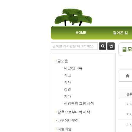
HOME
걸어온 길
글
Sk
Sk
글모음
ㆍ대담/인터뷰
ㆍ기고
ㆍ기사
ㆍ강연
분
Sk
Sk
ㆍ기타
ㆍ신영복의 그림 사색
기
감옥으로부터의 사색
기
나무야나무야
기
더불어숲