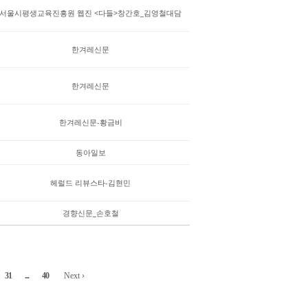
서울시평생교육진흥원 웹진 <다들>창간호_김영철대담
한겨레신문
한겨레신문
한겨레신문-황금비
동아일보
헤럴드 리뷰스타-김현민
경향신문_손호철
31
...
40
Next ›