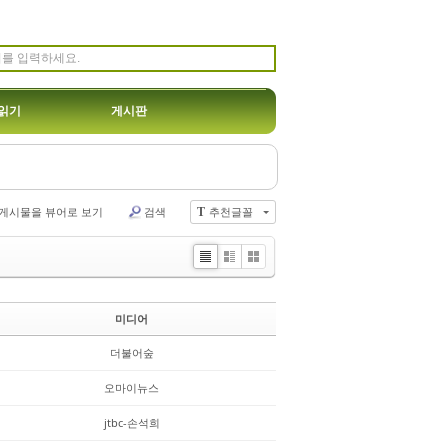
읽기
게시판
게시물을 뷰어로 보기
검색
추천글꼴
T
Li
Zi
G
st
n
al
e
le
미디어
r
y
더불어숲
오마이뉴스
jtbc-손석희