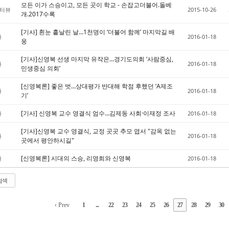
모든 이가 스승이고, 모든 곳이 학교 - 손잡고더불어.돌베
인터뷰
2015-10-26
개.2017수록
[기사] 흰눈 흩날린 날…1천명이 ‘더불어 함께’ 마지막길 배
사
2016-01-18
웅
[기사]신영복 선생 마지막 유작은…경기도의회 ‘사람중심,
사
2016-01-18
민생중심 의회’
[신영복론] 좋은 벗…상대평가 반대해 학점 후했던 ‘A제조
사
2016-01-18
기’
[기사] 신영복 교수 영결식 엄수…김제동 사회·이재정 조사
사
2016-01-18
[기사]신영복 교수 영결식, 교정 곳곳 추모 엽서 "감옥 없는
사
2016-01-18
곳에서 평안하시길"
[신영복론] 시대의 스승, 리영희와 신영복
사
2016-01-18
검색
‹ Prev
1
...
22
23
24
25
26
27
28
29
30