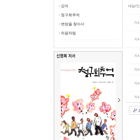
대담/
강의
청구회추억
기
변방을 찾아서
처음처럼
기
기
기
기
기