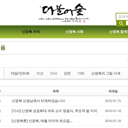
신영복 저작
신영복 서화
신영복 함께
모음
etchbook5, 스케치북5
etchbook5, 스케치북5
대담/인터뷰
기고
기사
강연
기타
신영복의 그림 사색
류
제목
게재일
etchbook5, 스케치북5
etchbook5, 스케치북5
신영복 선생님께서 타계하셨습니다
타
2016-01-15
[기사] 신영복 성공회대 석좌 교수 영결식, 추모객 발 이어
사
2016-01-18
[신영복론] 신영복, 매월 마지막 토요일…
사
2016-01-18