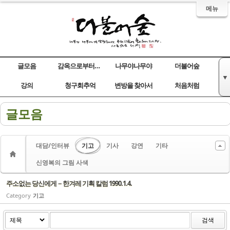
메뉴
글모음
감옥으로부터의 사색
나무야나무야
더불어숲
▼
Sketchbook5, 스케치북5
Sketchbook5, 스케치북5
Sketchbook5, 스케치북5
Sketchbook5, 스케치북5
강의
청구회추억
변방을 찾아서
처음처럼
글모음
대담/인터뷰
기고
기사
강연
기타
신영복의 그림 사색
주소없는 당신에게－한겨레 기획 칼럼 1990.1.4.
Category
기고
검색