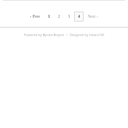
‹ Prev
1
2
3
4
Next ›
Powered by
X
press
E
ngine
/
Designed by hikaru100