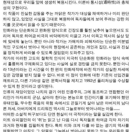
현재성으로 우리들 앞에 생생히 복원시킨다. 이른바 통시성(通時性)과 총체
성의 구현이다.
이 작품이 진실한 감동을 주는 까닭은 작가가 대상을 채색하거나 미리 판단
하지 않고, 있었던 사실을 그대로 복원하여 독자들에게 보여 주려는 강한 의
지를 곳곳에서 읽을 수 있기 때문이다.
만화라는 단순화되고 완화된 양식으로 긴장도를 훨씬 낮추어 놓으면서도 도
리어 독자로 하여금 비극의 바닥에까지 이끌고 가서 이윽고 역사의 실상 앞
에 맞세워 놓는다. 뿐만 아니라 작가는 가해자와 피해자라는 단순한 이분법
적인 구도에서 벗어나 역사의 현장에서 공존하는 개인과 집단, 사실과 진실
을 정직하게 바라볼 수 있도록 끊임없이 도와주고 있다.
작가의 이러한 고도의 철학적 인식이 지극히 단순화된 만화라는 양식 속에
서 훌륭하게 구체화되고 있다는 사실에 실로 경탄을 금치 못한다. 뿐만 아니
라 13년이라는 긴 시간을 이 한 편의 만화제작에 바친 작가의 성실한 자세에
깊은 감명을 받지 않을 수 없다. 바로 이 점이 만화에 대한 기존의 선입견을
깨트리고, 다른 기라성 같은 문학서적을 제치고 1992년 퓰리처상을 수상할
수 있게 한 것이라고 생각된다.
인류의 재앙이었던 나치의 광기 어린 인종주의, 그에 동조하고 연합했던 아
리안가 마자르의 군상, 살아야 한다는 본능으로 인간이기를 포기해야 했던
유태인들, 무수한 죽음의 위험 속에서도 끈질기게 살아 남은 아버지의 남다
른 처세, 아버지에게 드리워진 역사의 그늘로부터 벗어나려는 아들.......
어떠한 소설적 허구보다도 단연 현실이 더 극적이라는 말을 실감케 한다.
이트 슈피겔만의 이 '쥐'는 읽고 난 다음 다시 독자들로 하여금 각자 자기의
과거와 현재를 집필하게 한다. 특히 이와 크게 다를 바 없는 광기의 역사를
체험하였고 아직도 그 악몽의 그늘에서 벗어나지 못하고 있는 우리들은 물