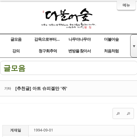
메뉴
글모음
감옥으로부터의 사색
나무야나무야
더불어숲
▼
Sketchbook5, 스케치북5
Sketchbook5, 스케치북5
Sketchbook5, 스케치북5
Sketchbook5, 스케치북5
강의
청구회추억
변방을 찾아서
처음처럼
글모음
[추천글] 아트 슈피겔만 '쥐'
기타
게재일
1994-09-01