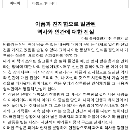
미디어
아름드리미디어
아픔과 진지함으로 일관된
역사와 인간에 대한 진실
아트 슈피겔만의 '쥐' 추천의 글
만화라는 양식 속에 담을 수 있는 내용에 대하여 우리는 대체로 일정한 선입
견을 가지고 있음을 숨길 수 없다. 그러나 이런 통상적인 인식을 정면에서 거
부하는 작품이 바로 아트 슈피겔만의 '쥐'이다.
내가 이 책의 초역된 원고를 처음 펼쳐 들었을 때, 맨 먼저 받은 충격은 만화
라는 양식에 대한 나의 반성이었다. 매우 신선한 충격이었다. 곧 이어 이 책
의 첫 장에서부터 마지막 장에 이르기까지 아픔과 진지함으로 일관된 역사
와 인간에 대한 진실이 우리의 것, 나 자신의 것으로 치환되면서 가슴 아픈
전율로 다가왔다. 한마디로 이 책은 우리의 상투화된 인식체계를 그 내용과
형식면에서 통절히 반성케 한다.
이 작품은 유태인 대학살의 참혹함과 그 비극의 한복판을 걸어 나온 사람들
의 이야기이다. 따라서 이야기의 중심은 당연히 나치의 만행과 유태인의 비
극에 놓여 있는 것처럼 보인다. 그러나 작가는 끊임없이 '아우슈비츠'의 생존
자와 그 가족들이 계속 짐져야 하는 엄청난 인간적 파괴를 나란히 병치시킨
다. 극한적인 상황에서 살아 남은 아버지의 회고와 더불어 아버지와 끊임없
이 갈등을 빚는 자신의 자전적 이야기를 이중적 구조로 전개시킨다.
이러한 구성은 과거와 현재를 분명하게 연결함으로써 과거의 역사를 강렬한