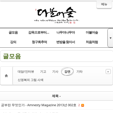
메뉴
글모음
감옥으로부터의 사색
나무야나무야
더불어숲
▼
Sketchbook5, 스케치북5
Sketchbook5, 스케치북5
Sketchbook5, 스케치북5
Sketchbook5, 스케치북5
강의
청구회추억
변방을 찾아서
처음처럼
글모음
대담/인터뷰
기고
기사
강연
기타
신영복의 그림 사색
제목
공부란 무엇인가 - Amnesty Magazine 2013년 002호
2