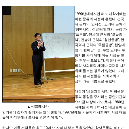
1990년대까지만 해도 대학가에는
이런 종류의 서점이 흔했다. 건국
대 근처의 '인서점', 고려대 근처의
'장백서점', 성균관대 앞의 '논장'과
'풀무질', 연세대 근처의 '오늘의
책', 전남대 근처의 '청년글방', 한
국외대 근처의 '죽림글방', 한양대
앞의 '한마당'…등. 수업 교재나 수
험서를 사기 위해 이들 서점을 찾
는 경우는 드물었다. 학회나 동아
리의 사회과학 세미나 교재를 사기
위해 들르는 경우가 많았다. 그래
서 이런 서점들은 '사회과학 서
점'이라는 이름으로 불렸다.
대학가 '사회과학 서점'은 학생운
동의 동향을 주시하는 공안기관의
요시찰 대상이기도 했다. 1980년
▲ ⓒ프레시안
대에는 사회과학 서점 대표들이 공
안기관에 갑자기 끌려가는 일이 흔했다. 1997년에도 서울지역 사회과학 서점 대표
들이 안기부에서 조사를 받은 적이 있다.
하지만 이들 서점들은 최근 10여 년 사이 대부분 문을 닫았다. 학생운동의 퇴조가