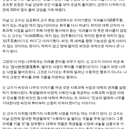
초조한 표정은 이날 강당에 모인 이들을 보며 조금씩 풀어졌다. 강연이 시작하기도
전에 300여 명이 몰려 강당을 가득 메웠다.
이날 신 교수는 성공회대 교수 퇴임 강연에서도 이야기했던 '석과불식'(碩果不食,
씨가 있는 과실은 먹지 않는다)이라는 화두를 다시 꺼냈다. 하지만 대학 근처의 사
회과학 서점을 살리기 위해 마련한 행사에서 듣는 '석과불식'의 뜻은 예사롭지 않았
다. 신 교수는 "석과(碩果)는 먹지 않는 것(不食)이기도 하지만 함부로 먹히지 않는
것(不見食)이기도 하다"고 이야기했다. 씨앗, 즉 새싹을 향한 가능성은 쉽게 사라지
지 않는 것이라는 뜻이다. 먹히지 않고 땅에 떨어진 씨앗은 새싹으로 자라나 큰 나
무가 된다.
그런데 다 자란 나무에게는 미래를 준비할 의무가 있다. 신 교수가 이어서 꺼낸 화
두는 '엽낙분본(葉落糞本, 떨어진 낙엽이 뿌리를 거름한다)'이다. 가을이 되면 나무
는 낙엽을 떨어뜨린다. 그것은 다가오는 추위에 밀려난 수동적인 행위가 아니다. 나
무의 근본인 뿌리를 위해 거름을 마련하는 행위다.
신 교수가 씨앗과 나무의 이야기를 꺼낸 것은 사회과학 서점과 대학의 관계를 설명
하기 위해서였다. 학생들에게 비판적 사회인식을 제공하는 사회과학 서점은 미래
의 진보를 위한 씨앗인 동시에 대학의 뿌리라는 것. 따라서 "진보의 열매와 나무를
기대한다면 씨앗과 뿌리부터 소중히 지켜야 한다"는 이야기다.
신 교수가 이처럼 대학가의 사회과학 서점을 아끼는 데는 이유가 있다. 신 교수는
이날 강연에 참석한 학생들에게 "사회에서 잘 팔리는 것들을 주워 담기보다 그릇
자체를 키울 것"을 당부했다. 대학의 역할은 학생들을 시장에 내놓을 상품으로 키
워내는 게 아니라 그들이 우직하게 세상과 맞설 수 있는 힘을 기르는 데 있다고 보