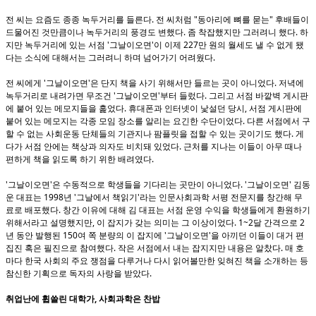
전 씨는 요즘도 종종 녹두거리를 들른다. 전 씨처럼 "동아리에 뼈를 묻는" 후배들이
드물어진 것만큼이나 녹두거리의 풍경도 변했다. 좀 착잡했지만 그러려니 했다. 하
지만 녹두거리에 있는 서점 '그날이오면'이 이제 227만 원의 월세도 낼 수 없게 됐
다는 소식에 대해서는 그러려니 하며 넘어가기 어려웠다.
전 씨에게 '그날이오면'은 단지 책을 사기 위해서만 들르는 곳이 아니었다. 저녁에
녹두거리로 내려가면 무조건 '그날이오면'부터 들렀다. 그리고 서점 바깥벽 게시판
에 붙어 있는 메모지들을 훑었다. 휴대폰과 인터넷이 낯설던 당시, 서점 게시판에
붙어 있는 메모지는 각종 모임 장소를 알리는 요긴한 수단이었다. 다른 서점에서 구
할 수 없는 사회운동 단체들의 기관지나 팜플릿을 접할 수 있는 곳이기도 했다. 게
다가 서점 안에는 책상과 의자도 비치돼 있었다. 근처를 지나는 이들이 아무 때나
편하게 책을 읽도록 하기 위한 배려였다.
'그날이오면'은 수동적으로 학생들을 기다리는 곳만이 아니었다. '그날이오면' 김동
운 대표는 1998년 '그날에서 책읽기'라는 인문사회과학 서평 전문지를 창간해 무
료로 배포했다. 창간 이유에 대해 김 대표는 서점 운영 수익을 학생들에게 환원하기
위해서라고 설명했지만, 이 잡지가 갖는 의미는 그 이상이었다. 1~2달 간격으로 2
년 동안 발행된 150여 쪽 분량의 이 잡지에 '그날이오면'을 아끼던 이들이 대거 편
집진 혹은 필진으로 참여했다. 작은 서점에서 내는 잡지지만 내용은 알찼다. 매 호
마다 한국 사회의 주요 쟁점을 다루거나 다시 읽어볼만한 잊혀진 책을 소개하는 등
참신한 기획으로 독자의 사랑을 받았다.
취업난에 휩쓸린 대학가, 사회과학은 찬밥