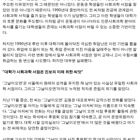
주요한 이유였지만 꼭 그 때문만은 아니었다. 운동권 학생들만 사회과학 서점을 찾
았던 것은 아니었기 때문이다. 1990년대 중반까지도 전 씨처럼 전공에 관계없이
사회과학 서적을 즐겨 읽는 학생들의 수가 상당했다. 그리고 이런 학생들이 대학가
의 토론 문화를 주도했다. 이처럼 굳이 운동권이 아니더라도 인문사회과학 분야의
독서를 즐기는 대학생들의 존재는 사회과학 서점이 버틸 수 있는 소중한 기반이었
다.
하지만 1990년대 후반 이후 대학가에 몰아닥친 극심한 취업난은 이런 기반을 휩쓸
어 갔다. 취업에 도움이 되는 책, 취업 준비로 지친 마음을 달래주는 책이 아니면 잘
팔리지 않았다. 이런 변화 앞에서 일부 사회과학 서점은 영어 교재나 고시 수험서를
취급하는 등 변신을 시도했다. 하지만 대부분 실패했다.
"대학가 사회과학 서점은 진보의 미래 위한 씨앗"
'그날이오면'은 서울에서 원래의 성격을 유지한 채 남아 있는 사실상 유일한 사회과
학 서점이다. 그리고 '그날이오면'마저도 누적된 적자로 존립의 위기를 맞았다.
지난 11월 중순, 전 씨는 '그날이오면' 김동운 대표로부터 갑작스런 전화를 받았다.
'그날이오면'을 아끼는 이들에게 김 대표는 '그날 아저씨'라는 이름으로 더 익숙했
다. '그날 아저씨'의 전화는 지난 8월 결성된 '그날이 오면 서점 후원회' 활동에 관한
것이었다. 전 씨는 즉석에서 후원회 모임 참가를 약속했고, 곧 이어 운영위원까지
맡기로 했다. 대학 시절 강의실보다 '그날이오면'에서 더 많은 것을 배웠다고 여기
는 전 씨에게는 당연한 결정이었다.
신영복 교수의 1일 강연은 '그날이 오면 서점 후원회'의 첫 대외 사업이다. 전 씨의