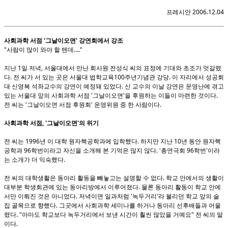
프레시안 2006.12.04
사회과학 서점 '그날이오면' 강연회에서 강조
"사람이 많이 와야 할 텐데…."
지난 1일 저녁, 서울대에서 만난 회사원 전성식 씨의 표정에 기대와 초조가 엇갈렸
다. 전 씨가 서 있는 곳은 서울대 법학교육100주년기념관 강당. 이 자리에서 성공회
대 신영복 석좌교수의 강연이 예정돼 있었다. 신 교수의 이날 강연은 운영난에 겪고
있는 서울대 앞의 사회과학 서점 '그날이오면'을 후원하는 이들이 마련한 것이다.
전 씨는 '그날이오면 서점 후원회' 운영위원 중 한 사람이다.
사회과학 서점, '그날이오면'의 위기
전 씨는 1996년 이 대학 원자핵공학과에 입학했다. 하지만 지난 10년 동안 원자핵
공학과 96학번이라고 자신을 소개해 본 기억은 많지 않다. '총연극회 96학번'이라
는 소개가 더 익숙했다.
전 씨의 대학생활은 동아리 활동을 빼놓고는 설명할 수 없다. 학교 안에서의 생활이
대부분 학생회관에 있는 동아리방에서 이루어졌다. 물론 동아리 활동이 학교 안에
서만 이뤄진 것은 아니었다. 저녁이면 일과처럼 '녹두거리'라 불리던 학교 앞의 술
집 골목으로 향했다. 그곳에서 사회과학 세미나를 하거나 동아리 선후배들과 어울
렸다. "아마도 학교보다 녹두거리에서 보낸 시간이 훨씬 많았을 거예요" 전 씨의 말
이다.