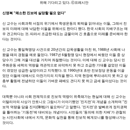
위해 기다리고 있다. ⓒ프레시안
신영복 "왜소한 진보에 실망할 필요 없다"
신 교수는 사회과학 서점의 위기에서 학생운동의 퇴락을 읽어내는 이들, 그래서 진
보의 미래에 대해 낙담한 이들을 위해서도 한마디 했다. 한국 사회의 지배구조는 매
우 견고하다는 것. 따라서 조급한 태도는 금물이며 긴 호흡으로 미래를 준비해야 한
다는 것이다.
신 교수는 통일혁명당 사건으로 20년간의 감옥생활을 마친 뒤, 1988년 사회에 나
왔을 때의 경험을 예로 들었다. 1987년 6월항쟁 당시 현장에서 싸웠던 이들 중 상
당수가 그해 겨울 대선을 거치며 좌절했다는 것이다. 이에 대해 신 교수는 당시 민
주화운동 세력의 역량을 객관적으로 파악하지 못 하고 조급한 기대를 걸었던 이들
이 겪었던 성급한 실망이라고 지적했다. 또 1990년대 초반 진보정당 운동을 이끌
었던 이들에 대해서도 마찬가지의 지적을 했다. 지역 현장에 뿌리내리지 못 하고 상
층부 활동에 전념하던 이들이 가벼운 패배도 견디지 못 하고 금세 돌아섰다는 것이
다.
대학뿐 아니라 사회 전체적으로 진보적 역량이 위축돼가는 현실에 대해 신 교수는
이탈리아의 사상가 안토니오 그람시가 이야기했던 '진지전'의 개념을 소개하며 "진
보적 역량을 담을 진지(陣地)가 필요하다"고 말했다. '진지전'은 발빠르게 정치권력
을 틀어쥐는 '기동전'에 대비되는 개념이다. 시민들의 '동의에 의한 지배'가 관철되
는 시민사회에 내에서 지적, 문화적 실천을 통해 진보적 헤게모니를 형성해나가는
것이다.