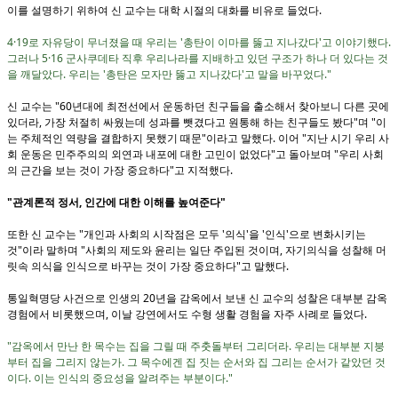
이를 설명하기 위하여 신 교수는 대학 시절의 대화를 비유로 들었다.
4·19로 자유당이 무너졌을 때 우리는 '총탄이 이마를 뚫고 지나갔다'고 이야기했다.
그러나 5·16 군사쿠데타 직후 우리나라를 지배하고 있던 구조가 하나 더 있다는 것
을 깨달았다. 우리는 '총탄은 모자만 뚫고 지나갔다'고 말을 바꾸었다."
신 교수는 "60년대에 최전선에서 운동하던 친구들을 출소해서 찾아보니 다른 곳에
있더라, 가장 처절히 싸웠는데 성과를 뺏겼다고 원통해 하는 친구들도 봤다"며 "이
는 주체적인 역량을 결합하지 못했기 때문"이라고 말했다. 이어 "지난 시기 우리 사
회 운동은 민주주의의 외연과 내포에 대한 고민이 없었다"고 돌아보며 "우리 사회
의 근간을 보는 것이 가장 중요하다"고 지적했다.
"관계론적 정서, 인간에 대한 이해를 높여준다"
또한 신 교수는 "개인과 사회의 시작점은 모두 '의식'을 '인식'으로 변화시키는
것"이라 말하며 "사회의 제도와 윤리는 일단 주입된 것이며, 자기의식을 성찰해 머
릿속 의식을 인식으로 바꾸는 것이 가장 중요하다"고 말했다.
통일혁명당 사건으로 인생의 20년을 감옥에서 보낸 신 교수의 성찰은 대부분 감옥
경험에서 비롯했으며, 이날 강연에서도 수형 생활 경험을 자주 사례로 들었다.
"감옥에서 만난 한 목수는 집을 그릴 때 주춧돌부터 그리더라. 우리는 대부분 지붕
부터 집을 그리지 않는가. 그 목수에겐 집 짓는 순서와 집 그리는 순서가 같았던 것
이다. 이는 인식의 중요성을 알려주는 부분이다."