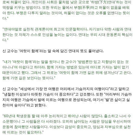
로써 허물이 없다. 개인이든 사회든 물처럼 낮은 곳으로 '하방(下方)연대'하는 것이
역량을 키우는 방법이다. 또한 우리는 물에서 부쟁(不爭)하고 허물이 없음을 배워
야 한다. 부쟁은 다투지 말라는 것이며, 허물이 없다는 것은 오류를 없앤다는 뜻이
다."
"연대야말로 실천적 관계론이며 최고의 인문철학이다. 자기보다 약한 사람과 연대
한다는 것 자체가 스스로 인성을 높이는 길이다. 연대는 우리 시대 운동론의 핵심이
다."
신 교수는 '여럿이 함께'라는 말 속에 담긴 연대의 뜻도 풀어냈다.
"내가 '여럿이 함께'라는 말을 썼더니 한 교수가 '방법론만 있고 지향성이 없는 것
아니냐'며 아쉽다고 하더라. 함께 가자는 방법은 있는데 어디로 가자는 말이 없기
때문이라고 했다. 그래서 그 뒤로는 '여럿이 함께 가면 길은 뒤에 생겨난다'고 쓴다.
함께 가면 길은 보인다는 뜻이다."
신 교수는 "세상에서 가장 먼 여행은 머리에서 가슴까지의 여행이다"라고 말하고
"냉철한 이성보다 따뜻한 가슴이 더 중요하다"고 강조했다. 또한 "머리부터 가슴까
지의 여행은 가슴에서 발에 이르는 여행으로 완성되는데, 여기서 '발'은 삶이고 실
천이며 숲이다"라고 밝혔다.
"60년대 학생운동 할 때 아주 논리적이고 뛰어난 사람이 많았다. 출소하고 나서 수
소문했더니 그 사람들은 다 사라졌다. 오히려 남아있는 사람은 양심을 우선시하며
운동에 참여했던 사람들이다. 이성보다 감성이 중요하고, 양심과 자부심으로 실천
에 이르는 것이 필요하다."