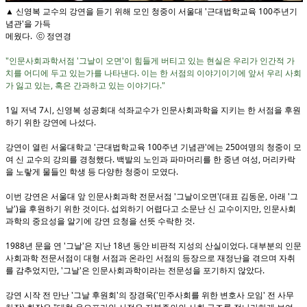
▲ 신영복 교수의 강연을 듣기 위해 모인 청중이 서울대 '근대법학교육 100주년기
념관'을 가득
메웠다. ⓒ 정연경
"인문사회과학서점 '그날이 오면'이 힘들게 버티고 있는 현실은 우리가 인간적 가
치를 어디에 두고 있는가를 나타낸다. 이는 한 서점의 이야기이기에 앞서 우리 사회
가 잃고 있는, 혹은 간과하고 있는 이야기다."
1일 저녁 7시, 신영복 성공회대 석좌교수가 인문사회과학을 지키는 한 서점을 후원
하기 위한 강연에 나섰다.
강연이 열린 서울대학교 '근대법학교육 100주년 기념관'에는 250여명의 청중이 모
여 신 교수의 강의를 경청했다. 백발의 노인과 파마머리를 한 중년 여성, 머리카락
을 노랗게 물들인 학생 등 다양한 청중이 모였다.
이번 강연은 서울대 앞 인문사회과학 전문서점 '그날이오면'(대표 김동운, 아래 '그
날')을 후원하기 위한 것이다. 섭외하기 어렵다고 소문난 신 교수이지만, 인문사회
과학의 중요성을 알기에 강연 요청을 선뜻 수락한 것.
1988년 문을 연 '그날'은 지난 18년 동안 비판적 지성의 산실이었다. 대부분의 인문
사회과학 전문서점이 대형 서점과 온라인 서점의 등장으로 재정난을 겪으며 자취
를 감추었지만, '그날'은 인문사회과학이라는 전문성을 포기하지 않았다.
강연 시작 전 만난 '그날 후원회'의 장경욱('민주사회를 위한 변호사 모임' 전 사무