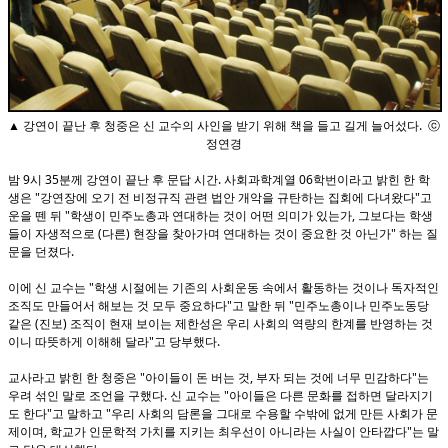
▲ 강연이 끝난 후 청중은 신 교수의 사인을 받기 위해 책을 들고 길게 늘어섰다. ⓒ
정연경
밤 9시 35분께 강연이 끝난 후 문답 시간. 사회과학계열 06학번이라고 밝힌 한 학
생은 "강연장에 오기 전 비정규직 관련 법안 개악을 규탄하는 집회에 다녀왔다"고
운을 뗀 뒤 "학생이 민주노총과 연대하는 것이 어떤 의미가 있는가, 그보다는 학생
들이 자생적으로 (다른) 현장을 찾아가며 연대하는 것이 중요한 것 아닌가" 하는 질
문을 던졌다.
이에 신 교수는 "학생 시절에는 기존의 사회운동 속에서 활동하는 것이나 독자적인
조직도 만들어서 해보는 것 모두 중요하다"고 말한 뒤 "민주노총이나 민주노동당
같은 (진보) 조직이 현재 보이는 제한성은 우리 사회의 역량의 한계를 반영하는 것
이니 따뜻하게 이해해 달라"고 당부했다.
교사라고 밝힌 한 청중은 "아이들이 돈 버는 것, 부자 되는 것에 너무 민감하다"는
우려 섞인 말로 조언을 구했다. 신 교수는 "아이들은 다른 문화를 접하면 달라지기
도 한다"고 말하고 "우리 사회의 담론을 그대로 수용할 수밖에 없게 만든 사회가 문
제이며, 학교가 인문학적 가치를 지키는 최우선이 아니라는 사실이 안타깝다"는 말