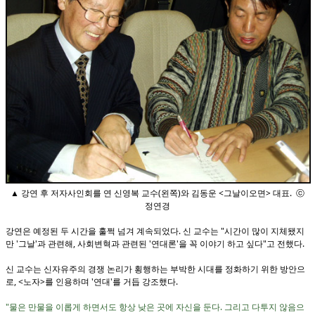
▲ 강연 후 저자사인회를 연 신영복 교수(왼쪽)와 김동운 <그날이오면> 대표. ⓒ
정연경
강연은 예정된 두 시간을 훌쩍 넘겨 계속되었다. 신 교수는 "시간이 많이 지체됐지
만 '그날'과 관련해, 사회변혁과 관련된 '연대론'을 꼭 이야기 하고 싶다"고 전했다.
신 교수는 신자유주의 경쟁 논리가 횡행하는 부박한 시대를 정화하기 위한 방안으
로, <노자>를 인용하며 '연대'를 거듭 강조했다.
"물은 만물을 이롭게 하면서도 항상 낮은 곳에 자신을 둔다. 그리고 다투지 않음으