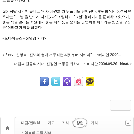
로 답을 대신했다.
질의응답 시간이 끝나고 '저자 사인회'와 뒤풀이도 진행됐다. 후원회장인 장경욱 변
호사는 "'그날'을 반드시 지키겠다"고 말하고 "'그날' 홈페이지를 준비하고 있으며,
좋은 책을 알리는 차원에서 좋은 저자 등을 모시는 강연회를 이어가는 방안을 구상
중"이라고 계획을 밝혔다.
<오마이뉴스 - 정연경 기자>
« Prev
신영복 "진보의 열매 거두려면 씨앗부터 지켜야" - 프레시안 2006...
대립과 갈등의 시대, 진정한 소통을 위하여 - 프레시안 2006.09.26
Next »
대담/인터뷰
기고
기사
강연
기타
신영복의 그림 사색