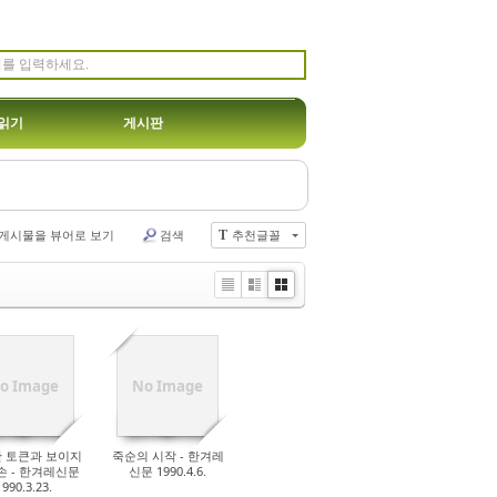
읽기
게시판
게시물을 뷰어로 보기
검색
추천글꼴
T
Li
Zi
G
st
n
al
e
le
r
y
o Image
No Image
 토큰과 보이지
죽순의 시작 - 한겨레
손 - 한겨레신문
신문 1990.4.6.
1990.3.23.