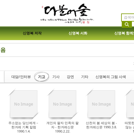
신영복 저작
신영복 서화
신영복 함께
모음
etchbook5, 스케치북5
etchbook5, 스케치북5
대담/인터뷰
기고
기사
강연
기타
신영복의 그림 사색
etchbook5, 스케치북5
etchbook5, 스케치북5
No Image
No Image
No Image
N
주소없는 당신에게－
개인의 팔자 민족의 팔
산천의 봄 세상의 봄 -
따뜻한
한겨레 기획 칼럼
자 - 한겨레신문
한겨레신문 1990.3.8.
않는 
1990.1.4.
1990.2.22.