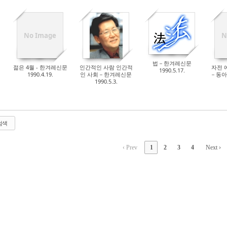
No Image
N
법－한겨레신문
젊은 4월 - 한겨레신문
인간적인 사람 인간적
자전 
1990.5.17.
1990.4.19.
인 사회－한겨레신문
－동아일
1990.5.3.
검색
‹ Prev
1
2
3
4
Next ›