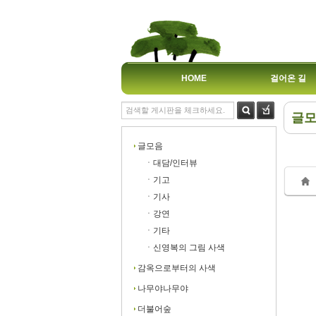
HOME
걸어온 길
글
Sk
Sk
글모음
ㆍ대담/인터뷰
ㆍ기고
ㆍ기사
ㆍ강연
Sk
Sk
ㆍ기타
ㆍ신영복의 그림 사색
감옥으로부터의 사색
나무야나무야
더불어숲