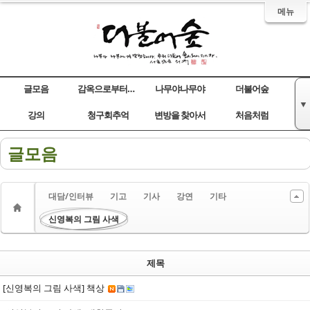
메뉴
글모음
감옥으로부터의 사색
나무야나무야
더불어숲
▼
Sketchbook5, 스케치북5
Sketchbook5, 스케치북5
Sketchbook5, 스케치북5
Sketchbook5, 스케치북5
강의
청구회추억
변방을 찾아서
처음처럼
글모음
대담/인터뷰
기고
기사
강연
기타
신영복의 그림 사색
제목
[신영복의 그림 사색] 책상