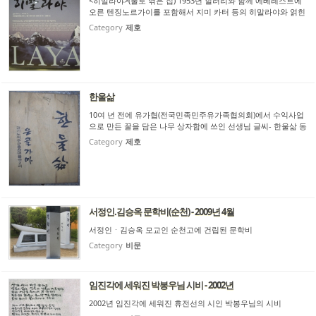
<히말라야>(풀로 엮은 집) 1953년 힐러리와 함께 에베레스트에
오른 텐징노르가이를 포함해서 지미 카터 등의 히말라야와 얽힌
글들이 실려있습니다. 출간일 : 2009.01.23
Category
제호
한울삶
10여 년 전에 유가협(전국민족민주유가족협의회)에서 수익사업
으로 만든 꿀을 담은 나무 상자함에 쓰인 선생님 글씨- 한울삶 동
대문역 창신동 유가협 사무실 현판 글씨도 '한울삶'입니다.
Category
제호
서정인.김승옥 문학비(순천) - 2009년 4월
서정인ㆍ김승옥 모교인 순천고에 건립된 문학비
Category
비문
임진각에 세워진 박봉우님 시비 - 2002년
2002년 임진각에 세워진 휴전선의 시인 박봉우님의 시비