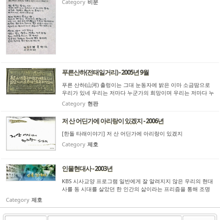
Category
비문
푸른산하(전태일거리) - 2005년 9월
푸른 산하(山河) 출렁이는 그대 눈동자에 밝은 이마 소금땀으로
우리가 있네 우리는 저마다 누군가의 희망이며 우리는 저마다 누
군가의 힘이다. - 청계천 전태일거리 동판
Category
현판
저 산 어딘가에 아리랑이 있겠지 - 2006년
[한돌 타래이야기] 저 산 어딘가에 아리랑이 있겠지
Category
제호
인물현대사 - 2003년
KBS 시사교양 프로그램 일반에게 잘 알려지지 않은 우리의 현대
사를 동 시대를 살았던 한 인간의 삶이라는 프리즘을 통해 조명
해보고자 하는 프로그램
Category
제호