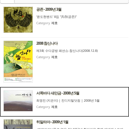
공존 - 2009년 3월
‘윤도현밴드’ 8집 "共存(공존)"
Category
제호
2008 참신나다
제3회 수다공방 패션쇼-참신나다(2008.12.8)
Category
제호
서쪽바다 새만금 - 2008년 5월
최영진 (지은이) | 진디지털닷컴 | 2008년 5월
Category
제호
히말라야 - 2009년 1월