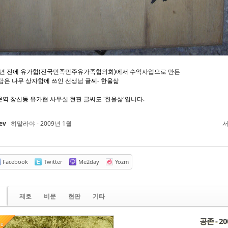
 년 전에 유가협(전국민족민주유가족협의회)에서 수익사업으로 만든
담은 나무 상자함에 쓰인 선생님 글씨- 한울삶
역 창신동 유가협 사무실 현판 글씨도 '한울삶'입니다.
ev
히말라야 - 2009년 1월
서
Facebook
Twitter
Me2day
Yozm
제호
비문
현판
기타
공존 - 2
te