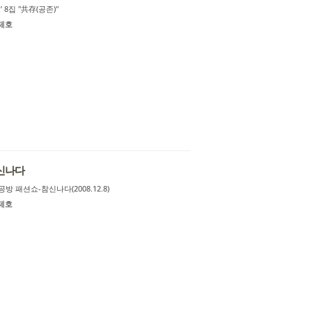
r
 8집 "共存(공존)"
y
제호
참신나다
방 패션쇼-참신나다(2008.12.8)
제호