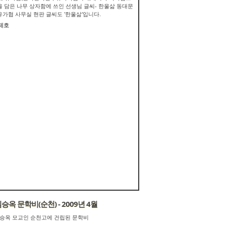
을 담은 나무 상자함에 쓰인 선생님 글씨- 한울삶 동대문
유가협 사무실 현판 글씨도 '한울삶'입니다.
제호
승옥 문학비(순천) - 2009년 4월
승옥 모교인 순천고에 건립된 문학비