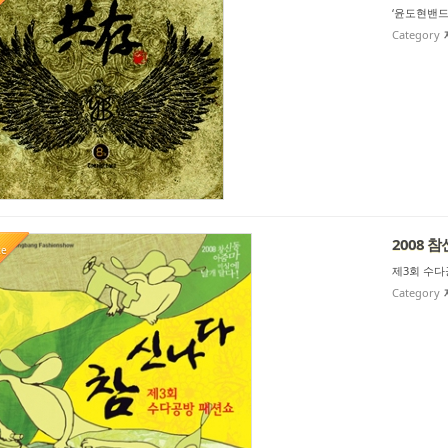
‘윤도현밴드’
Category
2008 
te
제3회 수다공
Category