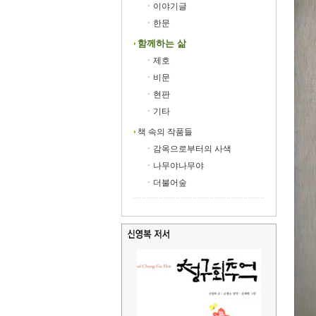
ㆍ이야기글
ㆍ한문
함께하는 삶
ㆍ제호
ㆍ비문
ㆍ현판
ㆍ기타
책 속의 작품들
ㆍ감옥으로부터의 사색
ㆍ나무야나무야
ㆍ더불어숲