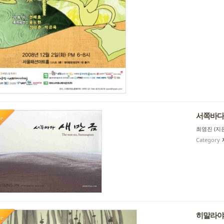
서쪽바다 
te
최영진 (지은
Category
히말라야 -
te