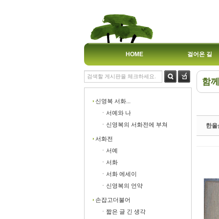
HOME
걸어온 길
함께
Sk
Sk
신영복 서화...
ㆍ서예와 나
ㆍ신영복의 서화전에 부쳐
한울
서화전
ㆍ서예
Sk
Sk
ㆍ서화
ㆍ서화 에세이
ㆍ신영복의 언약
손잡고더불어
ㆍ짧은 글 긴 생각