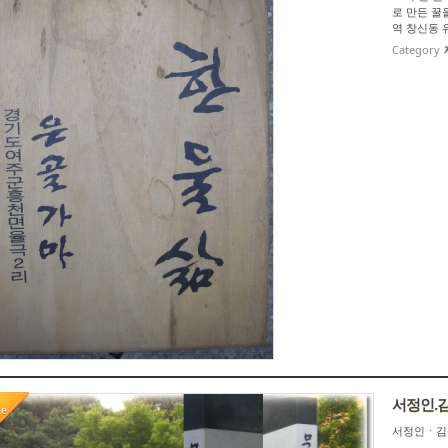
로 만든 꿀
역 창신동 
Category
서정인.김
te
서정인ㆍ김