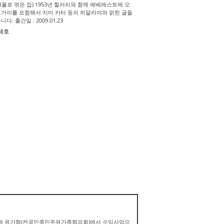
(풀로 엮은 집) 1953년 힐러리와 함께 에베레스트에 오
가이를 포함해서 지미 카터 등의 히말라야와 얽힌 글들
. 출간일 : 2009.01.23
제호
전에 유가협(전국민족민주유가족협의회)에서 수익사업으