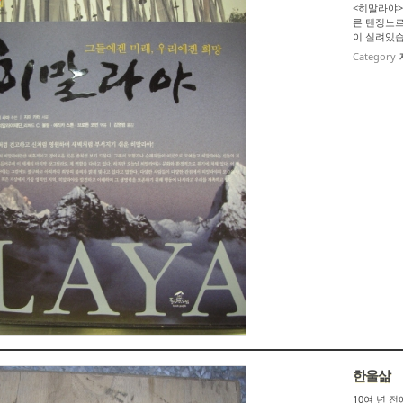
<히말라야>
른 텐징노르
이 실려있습니다
Category
한울삶
10여 년 