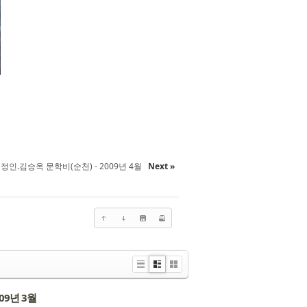
정인.김승옥 문학비(순천) - 2009년 4월
Next »
Li
Zi
G
st
n
al
009년 3월
e
le