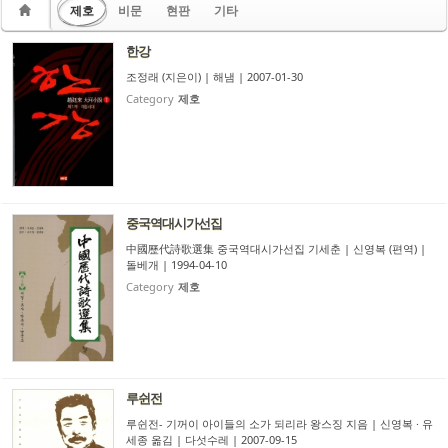
제호
비문
현판
기타
한강
조정래 (지은이) | 해냄 | 2007-01-30
Category
제호
중국역대시가선집
中國歷代詩歌選集 중국역대시가선집 기세춘 | 신영복 (편역) |
돌베개 | 1994-04-10
Category
제호
루쉰전
루쉰전- 기꺼이 아이들의 소가 되리라 왕스징 지음 | 신영복 · 유
세종 옮김 | 다섯수레 | 2007-09-15