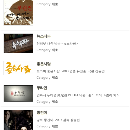
Category
제호
뉴스타파
인터넷 대안 방송 <뉴스타파>
Category
제호
좋은사람
드라마 좋은사람, 2003 연출 유정준|극본 강은경
Category
제호
두타연
영화사 두타연 頭陀淵 DHUTA 낙관 : 꽃이 되어 바람이 되어
Category
제호
황진이
영화 황진이, 2007 감독 장윤현
Category
제호