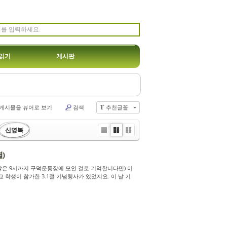
읽기
게시판
게시물을 뷰어로 보기
검색
추천글꼴
T
신영복
Li
Zi
G
st
n
al
)
e
le
r
.(시각은 9시까지 구덕운동장에 모인 걸로 기억합니다만) 이
y
 학생이 참가한 3.1절 기념행사가 있었지요. 이 날 기