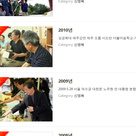
Category
신영복
2010년
W
성공회대 제주강연 제주 오름 서도반 더불어숲학교
Category
신영복
2009년
W
2009.5.28 서울 덕수궁 대한문 노무현 전 대통령 분
Category
신영복
2008년