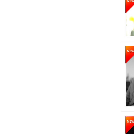
NE
NE
NE