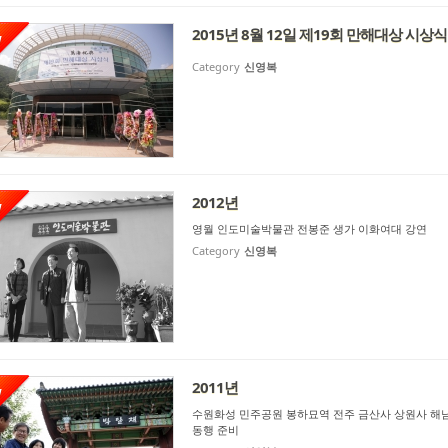
2015년 8월 12일 제19회 만해대상 시상식
W
Category
신영복
2012년
W
영월 인도미술박물관 전봉준 생가 이화여대 강연
Category
신영복
2011년
W
수원화성 민주공원 봉하묘역 전주 금산사 상원사 해
동행 준비