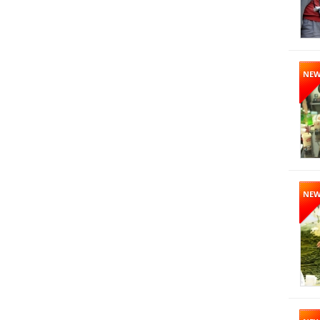
NE
NE