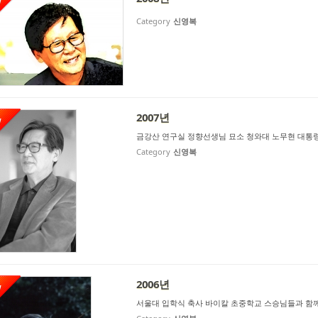
W
Category
신영복
2007년
W
금강산 연구실 정향선생님 묘소 청와대 노무현 대통령
Category
신영복
2006년
W
서울대 입학식 축사 바이칼 초중학교 스승님들과 함