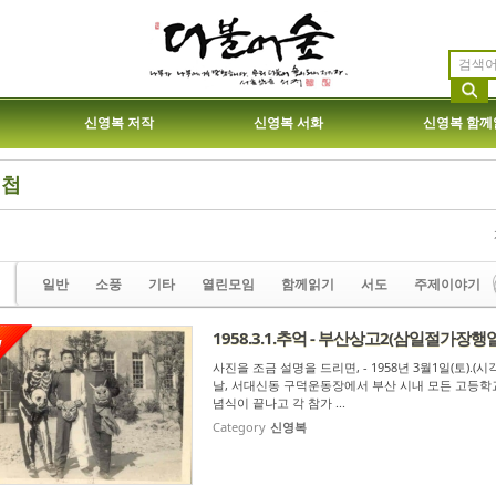
신영복 저작
신영복 서화
신영복 함께
진첩
etchbook5, 스케치북5
etchbook5, 스케치북5
일반
소풍
기타
열린모임
함께읽기
서도
주제이야기
1958.3.1.추억 - 부산상고2(삼일절가장행열
W
etchbook5, 스케치북5
etchbook5, 스케치북5
사진을 조금 설명을 드리면, - 1958년 3월1일(토)
날, 서대신동 구덕운동장에서 부산 시내 모든 고등학교
념식이 끝나고 각 참가 ...
Category
신영복