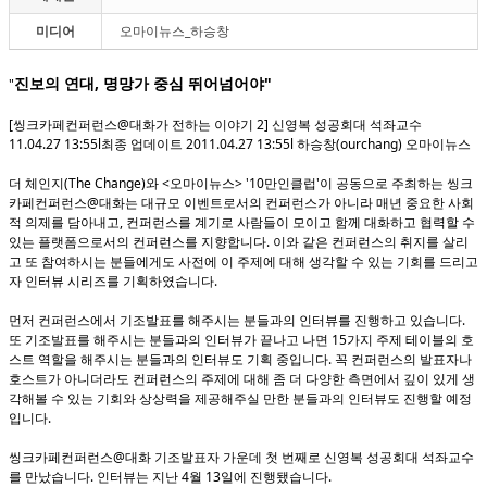
미디어
오마이뉴스_하승창
,
"
"
진보의 연대
명망가 중심 뛰어넘어야
[
@
2]
씽크카페컨퍼런스
대화가 전하는 이야기
신영복 성공회대 석좌교수
11.04.27 13:55l
2011.04.27 13:55l
(ourchang)
최종 업데이트
하승창
오마이뉴스
(The Change)
<
> '10
'
더 체인지
와
오마이뉴스
만인클럽
이 공동으로 주최하는 씽크
@
카페컨퍼런스
대화는 대규모 이벤트로서의 컨퍼런스가 아니라 매년 중요한 사회
,
적 의제를 담아내고
컨퍼런스를 계기로 사람들이 모이고 함께 대화하고 협력할 수
.
있는 플랫폼으로서의 컨퍼런스를 지향합니다
이와 같은 컨퍼런스의 취지를 살리
고 또 참여하시는 분들에게도 사전에 이 주제에 대해 생각할 수 있는 기회를 드리고
.
자 인터뷰 시리즈를 기획하였습니다
.
먼저 컨퍼런스에서 기조발표를 해주시는 분들과의 인터뷰를 진행하고 있습니다
15
또 기조발표를 해주시는 분들과의 인터뷰가 끝나고 나면
가지 주제 테이블의 호
.
스트 역할을 해주시는 분들과의 인터뷰도 기획 중입니다
꼭 컨퍼런스의 발표자나
호스트가 아니더라도 컨퍼런스의 주제에 대해 좀 더 다양한 측면에서 깊이 있게 생
각해볼 수 있는 기회와 상상력을 제공해주실 만한 분들과의 인터뷰도 진행할 예정
.
입니다
@
씽크카페컨퍼런스
대화 기조발표자 가운데 첫 번째로 신영복 성공회대 석좌교수
.
4
13
.
를 만났습니다
인터뷰는 지난
월
일에 진행됐습니다