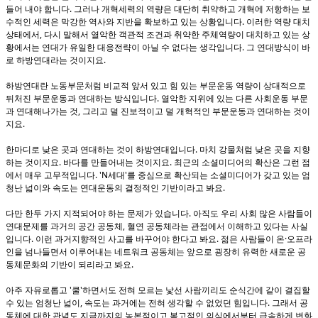
.
들어 내야 합니다
그러나 개혁세력의 역량은 대단히 취약하고 개혁에 저항하는 보
.
수적인 세력은 막강한 역사와 지반을 확보하고 있는 상황입니다
이러한 역량 대치
,
상태에서
다시 말해서 열악한 객관적 조건과 취약한 주체역량이 대치하고 있는 상
.
황에서는 연대가 유일한 대응전략이 아닐 수 없다는 생각입니다
그 연대방식이 바
.
로 하방연대라는 것이지요
하방연대란 노동부문처럼 비교적 앞서 있고 힘 있는 부문운동 역량이 상대적으로
.
뒤처진 부문운동과 연대하는 방식입니다
열악한 지위에 있는 다른 사회운동 부문
,
과 연대해나가는 것
그리고 덜 진보적이고 덜 개혁적인 부문운동과 연대하는 것이
.
지요
.
한마디로 낮은 곳과 연대하는 것이 하방연대입니다
마치 강물처럼 낮은 곳을 지향
.
.
하는 것이지요
바다를 만들어내는 것이지요
최근의 소셜미디어의 확산은 그런 점
. 'N
'
에서 매우 고무적입니다
세대
를 중심으로 확산되는 소셜미디어가 갖고 있는 엄
.
청난 넓이와 속도는 연대운동의 결정적인 기반이라고 봐요
.
다만 한두 가지 지적되어야 하는 문제가 있습니다
아직도 우리 사회 많은 사람들이
,
연대문제를 과거의 공간 공동체
혈연 공동체라는 관점에서 이해하고 있다는 사실
.
.
·
입니다
이런 과거지향적인 사고를 바꾸어야 한다고 봐요
젊은 사람들이 온
오프라
인을 넘나들면서 이루어내는 네트워크 공동체는 앞으로 굉장히 유력한 새로운 공
.
동체문화의 기반이 되리라고 봐요
'
'
아주 자유로롭고
쿨
하면서도 전혀 모르는 낯선 사람끼리도 순식간에 같이 결집할
,
.
수 있는 엄청난 넓이
속도는 과거에는 전혀 생각할 수 없었던 힘입니다
그래서 공
동체에 대한 관념도 지금까지의 농본적이고 복고적인 의식에서부터 급속하게 변화