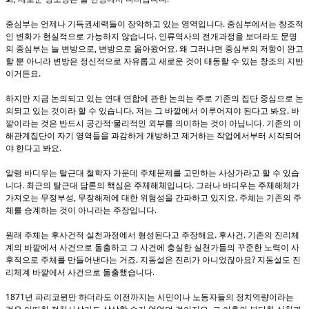
.
중심부는 언제나 기득권세력들이 장악하고 있는 영역입니다
중심부에서는 창조적
.
인 변화가 현실적으로 가능하지 않습니다
인류역사의 전개과정을 보더라도 문명
,
.
의 중심부는 늘 변방으로
변방으로 옮아왔어요
왜 그러냐면 중심부의 저항이 완고
할 뿐 아니라 변방은 정신적으로 자유롭고 새로운 것이 태동할 수 있는 창조의 지반
.
이거든요
하지만 지금 논의되고 있는 연대 연합에 관한 논의는 주로 기존의 집단 중심으로 논
.
.
의되고 있는 것이라 할 수 있습니다
저는 그 바깥에서 이루어져야 된다고 봐요
바
·
.
깥이라는 것은 반드시 공간적
물리적인 외부를 의미하는 것이 아닙니다
기존의 이
해관계집단이 자기 영역들을 과감하게 개방하고 제거하는 작업에서부터 시작되어
.
야 한다고 봐요
알랭 바디우는 탈근대 철학자 가운데 주체문제를 고민하는 사상가라고 할 수 있습
.
.
니다
최근의 탈근대 담론의 핵심은 주체해체입니다
그러나 바디우는 주체해체가
,
.
가져오는 무정부성
무장해제에 대한 위험성을 간파하고 있지요
주체는 기존의 주
.
체를 승계하는 것이 아니라는 주장입니다
.
.
원래 주체는 후사건적 실천과정에서 형성된다고 주장해요
후사건
기존의 진리체
계의 바깥에서 사건으로 돌출하고 그 사건에 충실한 실천가들의 꾸준한 노력이 사
.
?
후적으로 주체를 만들어낸다는 거죠
지동설은 진리가 아니었잖아요
지동설도 진
.
리체계 바깥에서 사건으로 돌출했습니다
1871
년 파리코뮌만 하더라도 이전까지는 시민이나 노동자들의 정치역량이라는