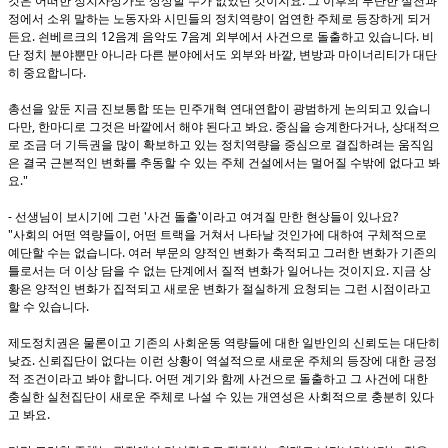
.
것은 어떠한 정치사상가도 상상할 수가 없었던 것이지요
그 이후의 부단한 실천과
정에서 소위 말하는 노동자와 시민들의 정치역량이 엄연한 주체로 등장하게 되거
.
12
7
.
든요
쇤베르크의
음계 음악도
음계 외부에서 사건으로 돌출하고 있습니다
비
,
단 정치 분야뿐만 아니라 다른 분야에서도 외부와 바깥
변방과 마이너리티가 대단
.
히 중요합니다
총선을 앞둔 지금 진보통합 또는 민주개혁 연대연합이 광범하게 논의되고 있습니
,
.
,
다만
한마디로 그것은 바깥에서 해야 된다고 봐요
중심을 승계한다거나
상대적으
로 조금 더 기득권을 많이 확보하고 있는 정치역량을 중심으로 결집하려는 움직임
은 결국 근본적인 변화를 추동할 수 있는 주체 건설에서는 멀어질 수밖에 없다고 봐
."
요
-
'
'
?
선생님이 보시기에 그런
사건 돌출
이라고 여겨질 만한 현상들이 있나요
"
,
사회의 어떤 역량들이
어떤 트랙을 거쳐서 나타날 것인가에 대하여 구체적으로
.
예단할 수는 없습니다
여러 부문의 양적인 변화가 축적되고 그러한 변화가 기존의
.
틀로서는 더 이상 담을 수 없는 단계에서 질적 변화가 일어나는 것이지요
지금 상
황은 양적인 변화가 집적되고 새로운 변화가 절실하게 요청되는 그런 시점이라고
.
할 수 있습니다
제도정치권은 물론이고 기존의 사회운동 역량들에 대한 일반인의 신뢰도는 대단히
.
낮죠
신뢰집단이 없다는 이런 상황이 역설적으로 새로운 주체의 등장에 대한 긍정
.
적 조건이라고 봐야 합니다
어떤 계기와 함께 사건으로 돌출하고 그 사건에 대한
충실한 실천집단이 새로운 주체로 나설 수 있는 개연성은 사회적으로 충분히 있다
.
고 봐요