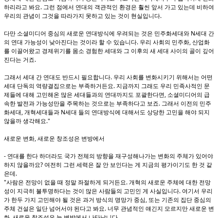
.
하리라고 봐요
그런 점에서 연대의 객관적인 환경은 훨씬 앞서 가고 있는데 비하여
.
우리의 관념이 그것을 따라가지 못하고 있는 것이 현실입니다
N
다만 소셜미디어 중심의 새로운 연대방식에 우려되는 것은 민주화세대와
세대 간
.
,
의 연대 가능성이 낮아진다는 것이라 할 수 있습니다
우리 사회의 민주화
산업화
를 이끌어왔고 경제위기를 몸소 경험한 세대와 그 이후의 새 세대 사이의 골이 깊어
.
진다는 거죠
.
그래서 세대 간 연대도 반드시 필요합니다
우리 사회를 변화시키기 위해서는 어떤
.
세대 단독의 역량결집으로는 부족하거든요
지금까지 그래도 우리 민족사적인 문
,
제들에 대해 고민해온 많은 세대들과의 연대까지도 포괄한다면
소셜미디어의 급
.
속한 발전과 가능성만을 주목하는 것으로는 부족하다고 보죠
그래서 이전의 민주
,
N
화세대
개혁세대들과
세대 들의 연대방식에 대해서도 상당한 고민을 해야 되지
."
않을까 생각해요
,
새로운 변화
새로운 창조성은 변방에서
-
연대를 한다 하더라도 국가 전체의 방향을 재구성해나가는 변화의 주체가 있어야
?
하지 않을까요
여전히 그런 세력은 잘 안 보인다는 게 지금의 평가이기도 한 것 같
.
은데
"
.
사람은 전망이 없을 때 정말 좌절하게 되거든요
개혁의 새로운 주체에 대한 전망
.
성이 지극히 불투명하다는 것이 많은 사람들의 고민인 게 사실입니다
여기서 우리
,
가 한두 가지 고민해야 될 것은 과거 방식의 명망가 중심
또는 기존의 집단 중심의
.
주체 건설은 일단 넘어서야 된다고 봐요
너무 관념적인 얘긴지 모르지만 새로운 변
,
.
화
새로운 창조성은 늘 변방에서 나타납니다