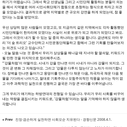
.
하기가 어렵습니다
그래서 학교 선생님들 그리고 시민단체 활동하는 분들이 의논
을 해서 지역별로 여러 시민사회단체가 합동으로 초청하는 형식으로 하자고 의견
.
,
을 모았습니다
결과적으로 광역 지역별로 큰 규모의 강연을 하게 되었는데
참 좋
.
았다는 느낌을 받았어요
,
우선 상당히 많은 사람들이 모였고요
또 지금까지 같은 지역에서도 각자 활동했던
.
시민단체들이 한자리에 모였다는 사실이 서로 위로가 되고 격려가 되었다고 봐요
.
그래서 이것이 내가 할 수 있는 일 중의 하나라는 생각을 합니다
금년에도 아마 우
'
'
리
더 숲 트리오
교수단하고 시민운동단체들하고 합해서 그런 기회를 만들어보자
."
는 의견도 나오고 있습니다
-
,
오늘 말씀 나눈 것 중에서 우리가 상상들을 해나갈 때 지녀야 할 열쇠말
키워드가
.
될 만한 것을 마지막으로 정리해주시죠
"'
'
.
.
강물처럼
이 어떨까요
시내가 강을 만나면 이미 시내가 아니라 강물이 되지요
그
.
'
'
것이 곧 변화 그 자체잖아요
그리고
강물은 다투지 않는다
고 노자가 이야기합니
.
,
다
장벽을 만나면 돌아가고 웅덩이를 만나면 다 채운 다음
차곡차곡 채운 다음 뒷
,
물을 기다려서 나아가고
절대로 기회주의나 모험주의적인 작풍을 보이는 적이 없
.
고 아주 과학적인 실천으로 진행하고 결국은 가장 큰 바다를 이루어냅니다
.
그게 우리가 얘기하는 하방연대의 전형일 수 있습니다
우리가 우리 사회를 바꾸어
, '
'
내는 역량을 결집시키는 키워드로
강물처럼
이라는 말을 기억해야 하지 않을까 생
각합니다
« Prev
진정·겸손하게 실천하면 사회모순 치유된다 - 경향신문 2008.4.1.