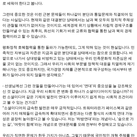
.
로 세워야 한다고 봅니다
그런데 중요한 것은 이런 근본 문제들이 하나같이 분단과 통일문제와 직결되어 있
.
다는 사실입니다
현재와 같은 대결분단 상태에서는 남과 북 모두의 정치적 주체성
.
이 관철될 여지가 없어지는 것이지요
세계경제 위기 상황에서 자립적 경제구조를
,
만들어낼 수 있는 최후의
최선의 기회가 바로 교류와 협력을 통한 남과 북의 경제
.
협력이라고 할 수 있습니다
,
.
평화정착 호혜협력을 통한 돌파가 가능한데도
그게 막혀 있는 것이 현실입니다
민
.
족적인 자부심과 자존은 지금과 같은 분단대결 상태에서는 참으로 요원합니다
바
깥으로 나가서 상대방을 비방하고 있는 상태에서는 우리 민족문화적 자존심은 세
.
울 곳이 없는 것이지요
그래서 우리가 사회의 부문별 정책적 대응을 치열하게 제기
,
해나가는 것도 중요하지만
국가경영 자체를 근본적으로 재구성하는 데서부터 변
."
화가 일어나야 되지 않을까 생각해요
-
'
'
선생님께선 그런 것들을 만들어나가는 데 있어서
연대
의 중요성을 늘 강조해오
.
?
신 것 같습니다
지금 우리 사회의 큰 변화 중 하나가 소셜미디어이지 않습니까
이
런 소셜미디어 같은 기제의 발전이 연대가 이루어지기 쉽게 하는 사회적 조건이라
?
고 볼 수 있는 건가요
"
.
소셜미디어의 급속한 발전은 매우 긍적적입니다
트워터라든가 페이스북과 같은
여러 가지 매체들이 급속하게 확대되면서 종전과는 다른 형식의 사회적 연대 가능
.
'
'
, '
성은 굉장히 높아졌다고 볼 수 있습니다
저는
하방연대
라는 개념이나
숲으로 가
', '
'
.
는 길
여럿이 함께
라는 개념으로 연대문제를 오래 전부터 주장해오고 있습니다
.
우리가 직면한 문제가 한두 가지가 아니죠
그렇기 때문에 국민적인 개혁 주체를 만