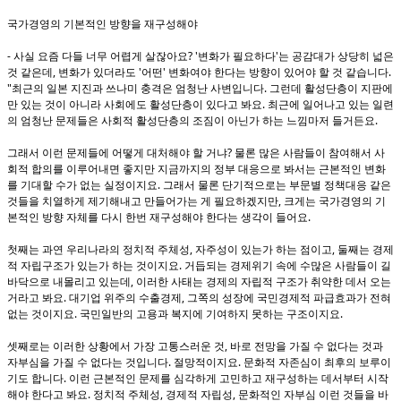
국가경영의 기본적인 방향을 재구성해야
-
? '
'
사실 요즘 다들 너무 어렵게 살잖아요
변화가 필요하다
는 공감대가 상당히 넓은
,
'
'
.
것 같은데
변화가 있더라도
어떤
변화여야 한다는 방향이 있어야 할 것 같습니다
"
.
최근의 일본 지진과 쓰나미 충격은 엄청난 사변입니다
그런데 활성단층이 지판에
.
만 있는 것이 아니라 사회에도 활성단층이 있다고 봐요
최근에 일어나고 있는 일련
.
의 엄청난 문제들은 사회적 활성단층의 조짐이 아닌가 하는 느낌마저 들거든요
?
그래서 이런 문제들에 어떻게 대처해야 할 거냐
물론 많은 사람들이 참여해서 사
회적 합의를 이루어내면 좋지만 지금까지의 정부 대응으로 봐서는 근본적인 변화
.
를 기대할 수가 없는 실정이지요
그래서 물론 단기적으로는 부문별 정책대응 같은
,
것들을 치열하게 제기해내고 만들어가는 게 필요하겠지만
크게는 국가경영의 기
.
본적인 방향 자체를 다시 한번 재구성해야 한다는 생각이 들어요
,
,
첫째는 과연 우리나라의 정치적 주체성
자주성이 있는가 하는 점이고
둘째는 경제
.
적 자립구조가 있는가 하는 것이지요
거듭되는 경제위기 속에 수많은 사람들이 길
,
바닥으로 내몰리고 있는데
이러한 사태는 경제의 자립적 구조가 취약한 데서 오는
.
,
거라고 봐요
대기업 위주의 수출경제
그쪽의 성장에 국민경제적 파급효과가 전혀
.
.
없는 것이지요
국민일반의 고용과 복지에 기여하지 못하는 구조이지요
,
셋째로는 이러한 상황에서 가장 고통스러운 것
바로 전망을 가질 수 없다는 것과
.
.
자부심을 가질 수 없다는 것입니다
절망적이지요
문화적 자존심이 최후의 보루이
.
기도 합니다
이런 근본적인 문제를 심각하게 고민하고 재구성하는 데서부터 시작
.
,
,
해야 한다고 봐요
정치적 주체성
경제적 자립성
문화적인 자부심 이런 것들을 바