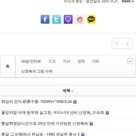
지식의 혼돈 - 중앙일보 2001.9.21.
Next »
대담/인터뷰
기고
기사
강연
기타
신영복의 그림 사색
제목
희망의 언어 碩果不食 -‘NEWS+’1998.9.24
풀잎처럼 어깨 동무해 살고픈, 우리시대 선비 신영복_오숙희
통일혁명당사건으로 20년 만에 가석방된 신영복씨
통일 그 바램에서 현실로 - 1995 경실련 총서 5