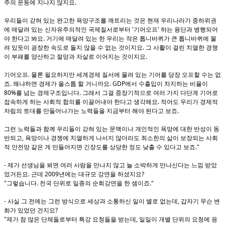
.
주의 운동에 지나지 않지요
우리들이 갇혀 있는 완고한 욕망구조를 깨트리는 것은 현재 우리나라가 중하위권
'
'
에 매달려 있는 신자유주의적인 국제질서로부터
기어오프
하는 용단과 병행되어
.
야 한다고 봐요
거기에 매달려 있는 한 우리는 작은 톱니바퀴가 큰 톱니바퀴에 물
.
려 있듯이 굉장한 속도로 돌지 않을 수 없는 것이지요
그 사활이 걸린 치열한 경쟁
.
이 부패를 양산하고 절망과 자살로 이어지는 것이지요
.
기어오프
물론 필요하지만 세계경제 질서에 물려 있는 기어를 당장 오프할 수는 없
.
. GDP
죠
왜냐하면 경제가 올스톱 할 거니까요
에서 수출입이 차지하는 비율이
80%
.
를 넘는 경제구조입니다
그래서 그걸 중장기적으로 여러 가지 다단계 기어로
.
접속하게 하는 사회적 합의를 이끌어내야 한다고 생각해요
적어도 우리가 경제적
.
자립의 토대를 만들어나가는 노력들을 지금부터 해야 된다고 보죠
그런 노력들과 함께 우리들이 갇혀 있는 문맥이나 개인적인 욕망에 대한 반성이 동
,
반되고
욕망이나 경쟁에 치열하게 나서지 않더라도 최소한의 삶이 보장되는 사회
."
적 안전망 같은 게 만들어지면 긴장도를 상당한 정도 낮출 수 있다고 보죠
-
제가 선생님을 뵈면 여러 사람을 만나지 않고 늘 소박하게 만나신다는 느낌 받았
.
2009
?
었거든요
근데
년에는 대규모 강연을 하셨지요
"
.
."
그렇습니다
전국 단위로 일종의 순회강연을 한 셈이죠
-
,
사실 그 전에는 그런 방식으로 세상과 소통하신 일이 별로 없는데
갑자기 무슨 변
?
화가 있었던 건지요
"
,
제가 참 많은 단체들로부터 특강 요청들을 받는데
일일이 개별 단위의 요청에 응