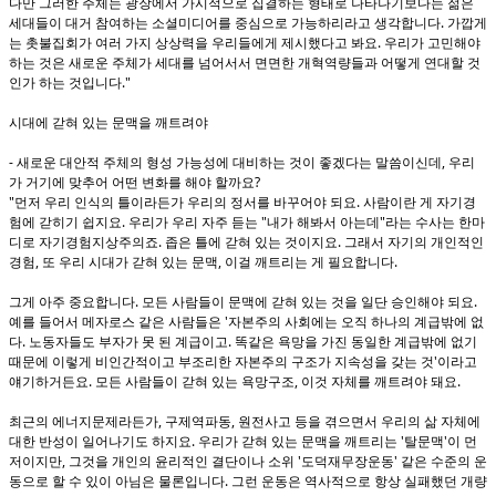
다만 그러한 주체는 광장에서 가시적으로 집결하는 형태로 나타나기보다는 젊은
.
세대들이 대거 참여하는 소셜미디어를 중심으로 가능하리라고 생각합니다
가깝게
.
는 촛불집회가 여러 가지 상상력을 우리들에게 제시했다고 봐요
우리가 고민해야
하는 것은 새로운 주체가 세대를 넘어서서 면면한 개혁역량들과 어떻게 연대할 것
."
인가 하는 것입니다
시대에 갇혀 있는 문맥을 깨트려야
-
,
새로운 대안적 주체의 형성 가능성에 대비하는 것이 좋겠다는 말씀이신데
우리
?
가 거기에 맞추어 어떤 변화를 해야 할까요
"
.
먼저 우리 인식의 틀이라든가 우리의 정서를 바꾸어야 되요
사람이란 게 자기경
.
"
"
험에 갇히기 쉽지요
우리가 우리 자주 듣는
내가 해봐서 아는데
라는 수사는 한마
.
.
디로 자기경험지상주의죠
좁은 틀에 갇혀 있는 것이지요
그래서 자기의 개인적인
,
,
.
경험
또 우리 시대가 갇혀 있는 문맥
이걸 깨트리는 게 필요합니다
.
.
그게 아주 중요합니다
모든 사람들이 문맥에 갇혀 있는 것을 일단 승인해야 되요
'
예를 들어서 메자로스 같은 사람들은
자본주의 사회에는 오직 하나의 계급밖에 없
.
.
다
노동자들도 부자가 못 된 계급이고
똑같은 욕망을 가진 동일한 계급밖에 없기
'
때문에 이렇게 비인간적이고 부조리한 자본주의 구조가 지속성을 갖는 것
이라고
.
,
.
얘기하거든요
모든 사람들이 갇혀 있는 욕망구조
이것 자체를 깨트려야 돼요
,
,
최근의 에너지문제라든가
구제역파동
원전사고 등을 겪으면서 우리의 삶 자체에
.
'
'
대한 반성이 일어나기도 하지요
우리가 갇혀 있는 문맥을 깨트리는
탈문맥
이 먼
,
'
'
저이지만
그것을 개인의 윤리적인 결단이나 소위
도덕재무장운동
같은 수준의 운
.
동으로 할 수 있이 아님은 물론입니다
그런 운동은 역사적으로 항상 실패했던 개량