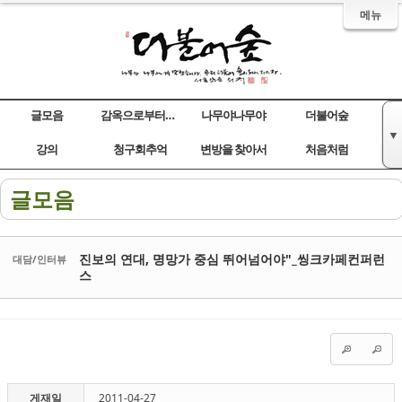
메뉴
글모음
감옥으로부터의 사색
나무야나무야
더불어숲
▼
Sketchbook5, 스케치북5
Sketchbook5, 스케치북5
Sketchbook5, 스케치북5
Sketchbook5, 스케치북5
강의
청구회추억
변방을 찾아서
처음처럼
글모음
진보의 연대, 명망가 중심 뛰어넘어야"_씽크카페컨퍼런
대담/인터뷰
스
게재일
2011-04-27