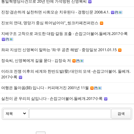
통일혁명당사건으로 20년 만에 가석방된 신영복씨
진정·겸손하게 실천하면 사회모순 치유된다 - 경향신문 2008.4.1.
진보의 연대, 명망가 중심 뛰어넘어야"_씽크카페컨퍼런스
지배구조 고착으로 과도한 대립·갈등 표출 - 손잡고더불어.돌베개.2017수록
좌파 지성인 신영복이 말하는 ‘좌·우 공존 해법’ - 중앙일보 2011.01.15
정숙씨, 신영복에게 길을 묻다 - 김정숙 저
이라크 전쟁 이후의 세계와 한반도발(發) 대안의 모색 -손잡고더불어. 돌베개.
2017수록
여행은 돌아옴(歸) 입니다 - 커피매거진 2001년 11월
실천이 곧 우리의 삶입니다 - 손잡고더불어.돌베개.2017수록
검색