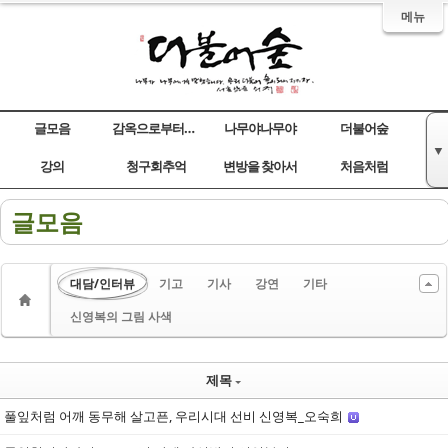
메뉴
글모음
감옥으로부터의 사색
나무야나무야
더불어숲
▼
Sketchbook5, 스케치북5
Sketchbook5, 스케치북5
Sketchbook5, 스케치북5
Sketchbook5, 스케치북5
강의
청구회추억
변방을 찾아서
처음처럼
글모음
대담/인터뷰
기고
기사
강연
기타
신영복의 그림 사색
제목
풀잎처럼 어깨 동무해 살고픈, 우리시대 선비 신영복_오숙희