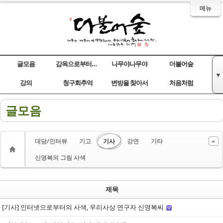
메뉴
글모음
감옥으로부터의 사색
나무야나무야
더불어숲
▼
Sketchbook5, 스케치북5
Sketchbook5, 스케치북5
Sketchbook5, 스케치북5
Sketchbook5, 스케치북5
강의
청구회추억
변방을 찾아서
처음처럼
글모음
대담/인터뷰
기고
기사
강연
기타
신영복의 그림 사색
제목
[기사] 인터넷으로부터의 사색, 우리사상 연구자 신영복씨