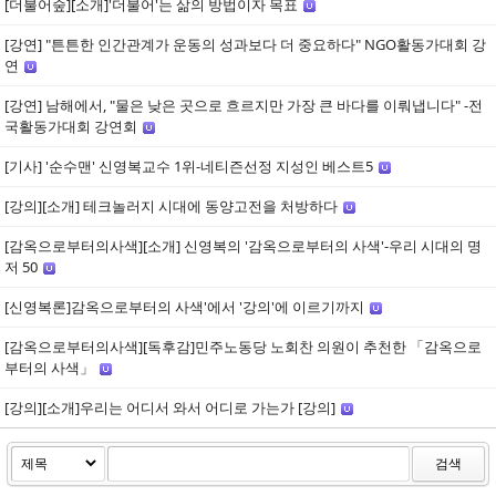
[더불어숲][소개]'더불어'는 삶의 방법이자 목표
[강연] "튼튼한 인간관계가 운동의 성과보다 더 중요하다" NGO활동가대회 강
연
[강연] 남해에서, "물은 낮은 곳으로 흐르지만 가장 큰 바다를 이뤄냅니다" -전
국활동가대회 강연회
[기사] '순수맨' 신영복교수 1위-네티즌선정 지성인 베스트5
[강의][소개] 테크놀러지 시대에 동양고전을 처방하다
[감옥으로부터의사색][소개] 신영복의 '감옥으로부터의 사색'-우리 시대의 명
저 50
[신영복론]감옥으로부터의 사색'에서 '강의'에 이르기까지
[감옥으로부터의사색][독후감]민주노동당 노회찬 의원이 추천한 「감옥으로
부터의 사색」
[강의][소개]우리는 어디서 와서 어디로 가는가 [강의]
검색