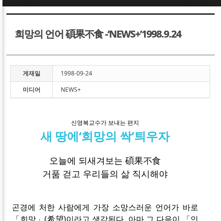
Sketchbook5, 스케치북5
Sketchbook5, 스케치북5
희망의 언어 碩果不食 -‘NEWS+’1998.9.24
게재일
1998-09-24
미디어
NEWS+
Sketchbook5, 스케치북5
Sketchbook5, 스케치북5
신영복교수가 보내는 편지
새 땅에‘희망의 싹’틔우자
오늘에 되새겨보는 碩果不食
거품 걷고 우리들의 삶 직시해야
곤경에 처한 사람에게 가장 소망스러운 언어가 바로
「희망」(希望)이라고 생각된다. 아마 그 다음이 「인