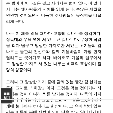
는 법이며 씨과실은 결코 사라지는 법이 없다. 이 말에
서 나는 옛사람들의 지혜를 읽게 된다. 수많은 세월을
면면히 겪어오면서 터득한 옛사람들의 유장함을 떠올
리게 된다.
나는 이 괘를 읽을 때마다 고향의 감나무를 생각한다.
장독대와 우물 옆에 서 있는 큰 감나무다. 무성한 낙엽
을 죄다 떨구고 앙상한 가지로만 서있는 초겨울의 감
나무는 들판의 전신주와 함께 겨울바람이 가장 먼저
달려드는 곳이기도 하다. 바야흐로 겨울의 입구에서
그 앙상한 가지로 서 있는 나무는 비극의 표상이며 절
망의 상징이다.
그러나 그 앙상한 가지 끝에 달려 있는 빨간 감 한개는
글자 그대로 「희망」이다. 그것은 먹는 것이거나 사
라지는 것이 아니라 씨를 남기는 것이다. 나목의 가지
목록
열기
끝에서 빛나는 가장 크고 탐스런 씨과실은 그것이 단 1
개에 불과하다 하더라도 희망이다. 그 속에 박혀 있는
씨는 이듬해 봄에 새싹이 되어 땅을 밟고 일어서기 때