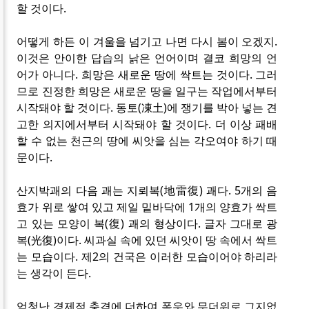
할 것이다.
어떻게 하든 이 겨울을 넘기고 나면 다시 봄이 오겠지.
이것은 안이한 답습의 낡은 언어이며 결코 희망의 언
어가 아니다. 희망은 새로운 땅에 싹트는 것이다. 그러
므로 진정한 희망은 새로운 땅을 일구는 작업에서부터
시작돼야 할 것이다. 동토(凍土)에 쟁기를 박아 넣는 견
고한 의지에서부터 시작돼야 할 것이다. 더 이상 패배
할 수 없는 천근의 땅에 씨앗을 심는 각오여야 하기 때
문이다.
산지박괘의 다음 괘는 지뢰복(地雷復) 괘다. 5개의 음
효가 위로 쌓여 있고 제일 밑바닥에 1개의 양효가 싹트
고 있는 모양이 복(復) 괘의 형상이다. 글자 그대로 광
복(光復)이다. 씨과실 속에 있던 씨앗이 땅 속에서 싹트
는 모습이다. 제2의 건국은 이러한 모습이어야 하리라
는 생각이 든다.
엄청난 경제적 충격에 더하여 폭우와 무더위로 그지없