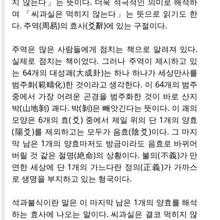
지 않는다」는 뜻이다. 더욱 적극적인 의미로 해석하
여 「씨과실은 먹히지 않는다」는 뜻으로 읽기도 한
다. 주역(周易)의 효사(爻辭)에 있는 구절이다.
주역은 많은 사람들에게 점치는 책으로 알려져 있다.
실제로 점치는 책이었다. 그러나 주역이 제시하고 있
는 64개의 대성괘(大成卦)는 하나 하나가 세상만사를
범주화(範疇化)한 것이라고 생각한다. 이 64개의 범주
중에서 가장 어려운 곤경을 범주화한 것이 바로 산지
박(山地剝) 괘다. 박(剝)은 빼앗긴다는 뜻이다. 이 괘의
모양은 6개의 효(爻) 중에서 제일 위의 단 1개의 양효
(陽爻)를 제외하고는 모두가 음효(陰爻)이다. 그 마지
막 남은 1개의 양효마저도 방금이라도 음효로 바뀌어
버릴 것 같은 절명(絶命)의 상황이다. 불의(不義)가 만
연한 세상에 단 1개의 가느다란 정의(正義)가 가까스
로 생명을 부지하고 있는 형국이다.
석과불식이란 말은 이 마지막 남은 1개의 양효를 해석
하는 효사에 나오는 말이다. 씨과실은 결코 먹히지 않