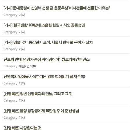
[기사] 문대통령이 신영복 선생 글 ‘춘풍추상’ 비서관들에 선물한 이유는?
Category
기사
[기사] '한국병합' 100년에 즈음한 한일 지식인 공동성명
Category
기사
[기사] '경술국치' 통감관저 표석, 서울시 반대로 '무허가' 설치
Category
기사
진보의 연대, 명망가 중심 뛰어넘어야"_씽크카페컨퍼런스
Category
대담/인터뷰
신영복의 일생을 사색한다(신영복 함께읽기 글 재수록)
Category
기타
[신영복론] 청년 신영복과의 만남, 그리고 그 뒤
Category
기사
[신영복론] 불량 청강생에게 10만 원 쥐여 준 선생님
Category
기사
[신영복론] 사랑한다는 것