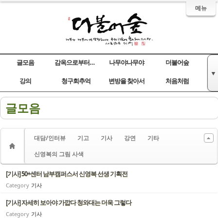
메뉴
글모음
감옥으로부터의 사색
나무야나무야
더불어숲
▼
Sketchbook5, 스케치북5
Sketchbook5, 스케치북5
Sketchbook5, 스케치북5
Sketchbook5, 스케치북5
강의
청구회추억
변방을 찾아서
처음처럼
글모음
대담/인터뷰
기고
기사
강연
기타
신영복의 그림 사색
[기사] 50+센터 남부캠퍼스서 신영복 선생 기획전
Category
기사
[기사] 자세히 보아야 가깝다 청와대는 더욱 그렇다
Category
기사