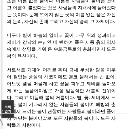
초는 이름 없는 풀이다. 이름은 사람들이 붙이는 것이
고 이름이 붙었다는 것은 사람들의 지배하에 들어갔다
는 뜻이다. 눈에 뜨이지 않는 곳의 이름 없는 풀은 자신
의 논리, 자신의 존재 그리고 자신의 승리 그 자체이다.
더구나 볕이 하늘의 일이고 꽃이 나무 위의 성과이고
제비가 강남의 손님인 데 반하여 풀은 시종 흙의 역사
속에서 생명을 키워 온 수화금목토의 총화이면서 모든
봄의 육신이다.
서로서로 기대어 어깨를 짜며 금세 무성한 말을 이루
어 철없는 풍설의 해코지에도 결코 물러서는 법 없이,
어느덧 볕을 머물게 하고 꽃을 피우고 제비를 돌아오
게 하는 들풀이야말로 가장 믿음직한 새봄의 전위이
다. 그리고 이듬해 봄의 거름이다. 별, 꽃, 제비에서 느
끼는 봄이 기다리지 않는 사람들의 봄이며 해빙의 춘
〈
목록
수에서 느끼는 봄이 관찰하는 사람들의 봄이라면 풀에
열기
서 깨닫는 봄이야말로 모든 사람들의 봄이다. 모든 사
람들의 사랑이다.