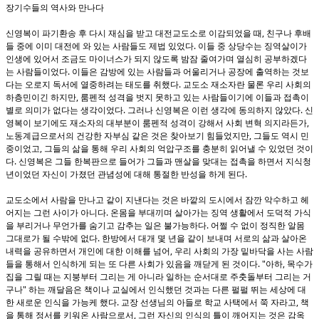
장기수들의 역사와 만나다
,
신영복이 파기환송 후 다시 재심을 받고 대전교도소로 이감되었을 때
친구나 후배
.
들 중에 이미 대전에 와 있는 사람들도 제법 있었다
이들 중 상당수는 징역살이가
인생에 있어서 조금도 마이너스가 되지 않도록 밤잠 줄여가며 열심히 공부하겠다
.
는 사람들이었다
이들은 감방에 있는 사람들과 어울리거나 공장에 출역하는 것보
.
다는 오로지 독서에 열중하려는 태도를 취했다
교도소 재소자란 물론 우리 사회의
,
하층민이긴 하지만
룸펜적 성격을 벗지 못하고 있는 사람들이기에 이들과 접촉이
.
.
별로 의미가 없다는 생각이었다
그러나 신영복은 이런 생각에 동의하지 않았다
신
,
영복이 보기에도 재소자의 대부분이 룸펜적 성격이 강해서 사회 변혁 의지라든가
,
노동계급으로서의 건강한 자부심 같은 것은 찾아보기 힘들었지만
그들도 역시 민
,
중이었고
그들의 삶을 통해 우리 사회의 억압구조를 충분히 읽어낼 수 있었던 것이
.
다
신영복은 그들 한복판으로 들어가 그들과 맨살을 맞대는 접촉을 하면서 지식청
.
년이었던 자신이 가졌던 관념성에 대해 통절한 반성을 하게 된다
교도소에서 사람을 만나고 같이 지낸다는 것은 바깥의 도시에서 잠깐 악수하고 헤
.
어지는 그런 사이가 아니다
온몸을 부대끼며 살아가는 징역 생활에서 도덕적 가식
.
을 부리거나 무언가를 숨기고 감추는 일은 불가능하다
어쩔 수 없이 정직한 알몸
.
그대로가 될 수밖에 없다
한방에서 대개 몇 년을 같이 보내며 서로의 삶과 살아온
,
내력을 공유하면서 개인에 대한 이해를 넘어
우리 사회의 가장 밑바닥을 사는 사람
. "
,
들을 통해서 인식하게 되는 또 다른 사회가 있음을 깨닫게 된 것이다
아하
목수가
집을 그릴 때는 지붕부터 그리는 게 아니라 일하는 순서대로 주춧돌부터 그리는 거
"
구나
하는 깨달음은 책이나 교실에서 인식했던 것과는 다른 펄펄 뛰는 세상에 대
.
,
한 새로운 인식을 가능케 했다
교장 선생님의 아들로 학교 사택에서 쭉 자라고
책
,
을 통해 정서를 키워온 사람으로서
그런 자신의 인식의 틀이 깨어지는 것은 감옥