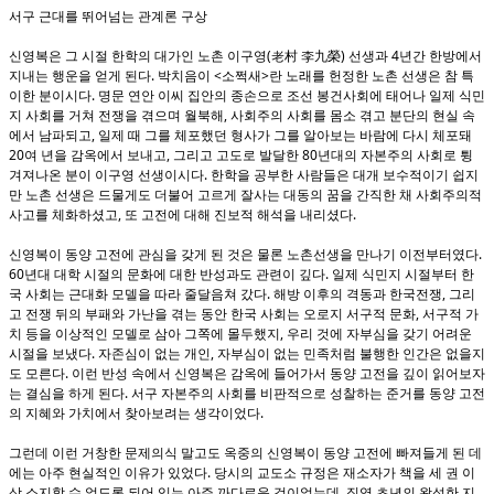
서구 근대를 뛰어넘는 관계론 구상
(
)
4
신영복은 그 시절 한학의 대가인 노촌 이구영
老村 李九榮
선생과
년간 한방에서
.
<
>
지내는 행운을 얻게 된다
박치음이
소쩍새
란 노래를 헌정한 노촌 선생은 참 특
.
이한 분이시다
명문 연안 이씨 집안의 종손으로 조선 봉건사회에 태어나 일제 식민
,
지 사회를 거쳐 전쟁을 겪으며 월북해
사회주의 사회를 몸소 겪고 분단의 현실 속
,
에서 남파되고
일제 때 그를 체포했던 형사가 그를 알아보는 바람에 다시 체포돼
20
,
80
여 년을 감옥에서 보내고
그리고 고도로 발달한
년대의 자본주의 사회로 튕
.
겨져나온 분이 이구영 선생이시다
한학을 공부한 사람들은 대개 보수적이기 쉽지
만 노촌 선생은 드물게도 더불어 고르게 잘사는 대동의 꿈을 간직한 채 사회주의적
,
.
사고를 체화하셨고
또 고전에 대해 진보적 해석을 내리셨다
.
신영복이 동양 고전에 관심을 갖게 된 것은 물론 노촌선생을 만나기 이전부터였다
60
.
년대 대학 시절의 문화에 대한 반성과도 관련이 깊다
일제 식민지 시절부터 한
.
,
국 사회는 근대화 모델을 따라 줄달음쳐 갔다
해방 이후의 격동과 한국전쟁
그리
,
고 전쟁 뒤의 부패와 가난을 겪는 동안 한국 사회는 오로지 서구적 문화
서구적 가
,
치 등을 이상적인 모델로 삼아 그쪽에 몰두했지
우리 것에 자부심을 갖기 어려운
.
,
시절을 보냈다
자존심이 없는 개인
자부심이 없는 민족처럼 불행한 인간은 없을지
.
도 모른다
이런 반성 속에서 신영복은 감옥에 들어가서 동양 고전을 깊이 읽어보자
.
는 결심을 하게 된다
서구 자본주의 사회를 비판적으로 성찰하는 준거를 동양 고전
.
의 지혜와 가치에서 찾아보려는 생각이었다
그런데 이런 거창한 문제의식 말고도 옥중의 신영복이 동양 고전에 빠져들게 된 데
.
에는 아주 현실적인 이유가 있었다
당시의 교도소 규정은 재소자가 책을 세 권 이
,
상 소지할 수 없도록 되어 있는 아주 까다로운 것이었는데
징역 초년의 왕성한 지