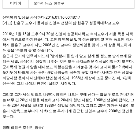
미디어
오마이뉴스_한홍구
2016.01.16 00:48:17
신영복의 일생을 사색한다
[
]
기고
한홍구 교수가 돌아본 신영복 선생의 삶 한홍구 성공회대학교 교수
2016
1
15
9
30
년
월
일 오후
시
분 신영복 성공회대학교 석좌교수가 서울 목동 자택
.
에서 지병으로 타계했습니다
고인의 명복을 빌며 성공회대학교 후배 동료인 역사
2006
학자 한홍구 교수가 지난
년 신 교수의 정년퇴임을 맞아 그의 삶을 회고하며
'
'
.
쓴 글을
추모의 글
로 싣습니다
'
’
은근과 끈기의 민족이 어느새
빨리빨리
를 입에 달고 살게 될 정도로 숨가쁘게 달
,
.
려온 세월
사색이니 성찰이니 하는 것은 모두 사치스러운 장식물이었는지 모른다
?
군사독재 정권이 앞을 내다보고 역할분담을 시켜놓은 것이라고나 해둘까
밖에서
쫓기듯이 바쁘게 사는 동안 바깥사람들이 꿈꾸지 못할 차분한 사색과 깊은 성찰을
. 1988
, <
바깥사람 몫까지 대신해야 했던 분이 있다
년 세상이 조금 좋아진 뒤
평화
>
.
신문
에 그의 사색의 편린이 실리기 시작했다
.
그리고 그가 세상 밖으로 나왔다
징역은 나오는 맛에 산다는 말을 위로로 건네기에
20
. 20
1968
는 너무 긴
년 세월을 뒤로하고서
대의 청년 시절인
년 생일에 잡혀간 그
20
1988
.
20
는 꼭
년 세월을 보내고
년 생일날 석방됐다
그리고
년 가까운 세월이 또
<
>
2006
흘러
감옥으로부터의 사색
으로 우리에게 친근한 신영복 교수가
년 정년을
.
맞는다
?
장래 희망은 조선인 총독