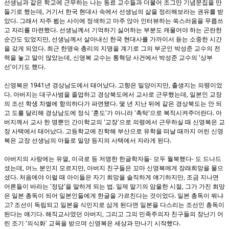
선생님과 같은 학교에 근무하는 나는 동료 교수들과 더불어 조그만 기념문집을 만
,
들기로 했는데
거기서 한국 현대사 속에서 선생님의 삶을 정리해보라는 권유를 받
.
았다
그래서 자주 뵙는 사이에 정색하고 마주 앉아 인터뷰하는 쑥스러움을 무릅쓰
.
고 자리를 마련했다
선생님께서 기억하기 싫어하는 부분도 캐물어야 하는 곤란한
,
순간도 있었지만
선생님께서 살아내신 한국 현대사를 가까이서 듣는 소중한 시간
.
을 갖게 되었다
최근 한명숙 총리의 지명을 계기로 그의 부군인 박성준 교수의 전
,
'
력을 놓고 말이 많았는데
신영복 교수는 통혁당 사건에서 박성준 교수의
상부
'
.
선
이기도 했다
1941
.
,
신영복은
년 경상남도에서 태어났다
고향은 밀양이지만
출생지는 의령이었
.
,
다
아버지는 대구사범을 졸업하고 경상북도에서 교사로 근무했는데
일본인 교장
.
의 조선 학생 차별에 항의하다가 파면됐다
몇 년 지난 뒤에 같은 경상북도는 안 되
'
'
'
'
.
고 도를 달리해 경상남도에 정식
훈도
가 아니라
촉탁
으로 복직시켜주더란다
아
'
'
버지께서 교사 한 명뿐인 간이학교의
교장
으로 의령에서 근무하실 때 신영복은 교
.
장 사택에서 태어났다
고등학교에 진학해 부산으로 유학을 떠날 때까지 어린 신영
.
복은 교장 선생님의 아들로 밀양 등지의 사택에서 자라게 된다
,
-
-
아버지의 사랑에는 유열
이극로 등 저명한 한글학자들
모두 월북했다
도 드나드
,
,
셨는데
어느 분인지 모르지만
아버지 친구들은 꼬마 신영복에게 장래희망을 물으
.
,
셨다
처음에야 이럴 때 아이들은 자기 희망을 솔직하게 얘기하지만
조금 지나면
'
'
.
,
어른들이 바라는
정답
을 말하게 되는 법
일제 말기의 암울한 시절
그가 가진 희망
.
은 일본 총독이 되어 일본인들에게 한글을 가르친다는 것이었다
일본 총독이 뭐냐
?
고
조선이 독립되고 일본을 식민지로 삼게 된다면 일본을 다스리는 조선인 총독이
.
,
된다는 얘기다
해직교사였던 아버지
그리고 그의 민족주의자 친구들의 장난기 어
'
'
.
린 조기
의식화
교육을 받으며 신영복은 세상과 만나기 시작했다