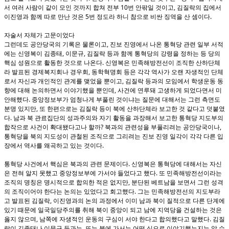
10
,
서 여러 사람이 같이 모인 것까지 합쳐 전부
번 안팎일 것이고
김질락의 집에서
5
.
이진영과 함께 따로 만난 것은
번 정도라 하니 참으로 비싼 징역을 산 셈이다
자술서 자체가 고문이었다
,
그런데도 공안당국의 기록은 물론이고
진보 진영에서 나온 통혁당 관련 일부 서적
,
,
에는 신영복이 김종태
이문규
김질락 등과 함께 통혁당의 강령을 정하는 등 당의
.
핵심 성원으로 활동한 것으로 나온다
신영복은 민족해방전선이 조직한 산하단체
,
라 발표된 경제복지회나 경우회
동학혁명회 등은 각각 역사가 오랜 자생적인 단체
,
로서 자신과 개인적인 관계를 맺었을 뿐이고
김질락 등과의 모임에서 학생운동 동
,
향에 대해 논의하면서 이야기했을 뿐인데
사건에 연루돼 고생하게 되었다면서 미
.
안해했다
중앙정보부가 엄청나게 부풀린 것이냐는 질문에 대해서는 그런 측면도
,
분명 있지만
또 한편으로는 김질락 등이 북에 산하단체라 보고한 것 같다고 덧붙였
.
다
남과 북 관료집단의 성과주의와 자기 활동을 과장해서 보고한 통혁당 지도부의
?
,
합작으로 사건이 확대됐다고나 할까
북과의 관련성을 부풀리려는 공안당국이나
통혁당을 북의 지도성이 관철된 조직으로 그리려는 진보 진영 일각이 각각 다른 입
.
장에서 역사를 왜곡하고 있는 것이다
.
통혁당 사건에서 핵심은 북과의 관련 문제이다
신영복은 통혁당에 대해서는 자신
.
은 전혀 알지 못했고 중앙정보부에 가서야 들었다고 했다
또 민족해방전선이라는
,
조직의 명칭은 명시적으로 합의한 적은 없지만
분단된 베트남을 보면서 그런 성격
.
의 조직이어야 한다는 논의는 있었다고 회고했다
그는 민족해방전선의 지도부라
,
고 발표된 김질락
이진영과의 논의 과정에서 이미 남과 북이 질적으로 다른 단계에
있기 때문에 일국일당주의를 취해 북이 중앙이 되고 남에 지역당을 건설하는 것은
,
.
옳지 않으며
남쪽에 자생적인 운동의 구심이 서야 한다고 합의했다고 말했다
김질
,
락이 김종태나 이문규 등과는
또는 북에 가서는 어떤 식으로 이야기했는지는 알 수