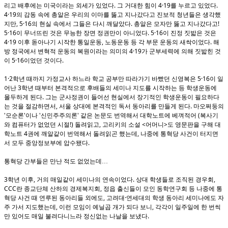
.
4·19
.
리고 배후에는 미국이라는 외세가 있었다
그 거대한 힘이
를 누르고 있었다
4·19
의 감동 속에 총알은 우리의 이마를 뚫고 지나갔다고 진보적 청년들은 생각했
, 5·16
.
!
지만
의 현실 속에서 그들은 다시 깨달았다
총알은 모자만 뚫고 지나갔다고
5·16
. 5·16
이 무너뜨린 것은 무능한 장면 정권만이 아니었다
이 진정 짓밟은 것은
4·19
,
.
이후 돋아나기 시작한 통일운동
노동운동 등 각 부문 운동의 새싹이었다
해
4·19
방 정국에서 변혁적 운동의 복원이라는 의미의
가 군부세력에 의해 짓밟힌 것
5·16
.
이
이었던 것이다
1·2
5·16
학년 때까지 가정교사 하느라 학교 공부만 따라가기 바빴던 신영복은
이 일
3
어난
학년 때부터 본격적으로 후배들의 세미나 지도를 시작하는 등 학생운동에
.
몰두하게 된다
그는 군사정권이 들어선 현실에서 장기적인 학생운동이 필요하다
,
.
는 것을 절감하면서
서울 상대에 본격적인 독서 동아리를 만들게 된다
마오쩌둥의
'
'
'
'
(
모순론
이나
신민주주의론
같은 논문도 번역해서 대학노트에 베껴적어
복사기
!)
,
<
>
와 컴퓨터가 없었던 시절
돌려읽고
고리키의 소설
어머니
도 영문판을 구해 대
4
,
학노트
권에 깨알같이 번역해서 돌려읽곤 했는데
나중에 통혁당 사건이 터지면
.
서 모두 중앙정보부에 압수됐다
통혁당 간부들은 만난 적도 없었는데
…
3
,
.
,
학년 이후
거의 매일같이 세미나의 연속이었다
상대 학생들로 조직된 경우회
CCC
,
란 종교단체 산하의 경제복지회
정읍 출신들이 모인 동학연구회 등 나중에 통
,
·
혁당 사건 때 연루된 동아리들 외에도
고려대
연세대의 학생 동아리 세미나에도 자
,
,
주 가서 지도했는데
이런 모임이 예닐곱 개가 되다 보니
각각이 일주일에 한 번씩
.
만 있어도 매일 불려다니느라 정신없는 나날을 보냈다