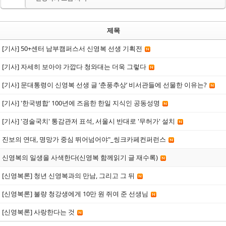
제목
[기사] 50+센터 남부캠퍼스서 신영복 선생 기획전
[기사] 자세히 보아야 가깝다 청와대는 더욱 그렇다
[기사] 문대통령이 신영복 선생 글 ‘춘풍추상’ 비서관들에 선물한 이유는?
[기사] '한국병합' 100년에 즈음한 한일 지식인 공동성명
[기사] '경술국치' 통감관저 표석, 서울시 반대로 '무허가' 설치
진보의 연대, 명망가 중심 뛰어넘어야"_씽크카페컨퍼런스
신영복의 일생을 사색한다(신영복 함께읽기 글 재수록)
[신영복론] 청년 신영복과의 만남, 그리고 그 뒤
[신영복론] 불량 청강생에게 10만 원 쥐여 준 선생님
[신영복론] 사랑한다는 것