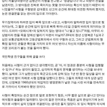
"
"
당시 서울상대생이던 김병곤이 사형을 선고받고
영광입니다
라고 되받아 전설을
,
남겼지만
그 받아침은 진짜로 죽이지는 못할 것이다라는 확신이 있었기 때문이 아
?
,
니었을까
사형을 구형받은 김대중도 선고의 순간에 최대한 의연한 척하려 했지만
.
눈은 판결문을 읽는 판사의 입으로 가더란다
,
무기징역이라 하려면 입이 삐죽 앞으로 나오고
사형이라 말하려면 입이 옆으로 찢
,
어지는데
그 짧은 순간에 입이 앞으로 삐죽 튀어나오길 간절히 바라게 되더라는 것
.
<
>
"
?"
,
이다
드라마
모래시계
의 잊혀지지 않는 명대사
나 떨고 있니
처럼
아무리 사
? 20
1
2
상범이라 한들 죽음 앞에선 떨리기 마련이 아닐까
대의 청년 신영복은
심과
,
심인 보통군법회의와 고등군법회의에서 각각 구형과 선고
그리고 군법회의의 형
확정 절차인 관할관 확인을 거치며 모두 여섯 번이나 자신의 이름에 사형이라는 무
.
거운 꼬리표가 붙는 것을 들어야 했다
국민학생 친구들을 위해 글을 쓰다
,
'
,
처음에는 사형이 근거 없다고 생각했지만
곧
아
이 정권은 충분히 사형을 집행할
'
,
수 있구나
하는 생각이 들었고
심각하게 죽음의 문제를 생각하는 시간을 보내야
.
1
했다
실제로 그가 남한산성의 육군교도소에 갇혀 있는
년 반 동안 일상을 같이 보
.
내던 여섯 명이 차례로 사형 집행을 당했다고 한다
그들의 죄목은 대개 상관 살인
,
1960
인데
신영복은
년대의 억압적인 병영문화가 낳은 가슴 시린 비극을 연속적으
.
로 가까이서 지켜봐야 했던 것이다
,
사형이 확정되는 순간 참으로 말로 표현하기 힘든
너무 짧은 삶으로 끝나고 만다는
.
애석함과 쓸쓸함이 밀려왔다
당시의 젊은 언어로는 죽음은 삶의 완성이기에 논리
.
적으로 사형이 삶의 단절로 귀결된다는 생각은 들지 않았다
또 당시 혁명적 의식에