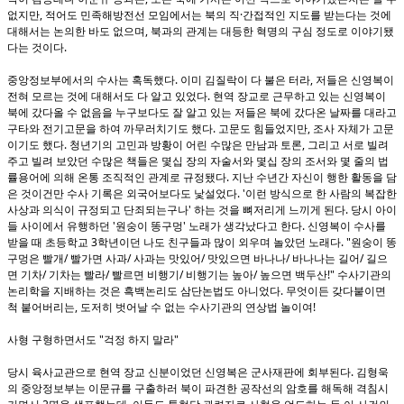
,
·
없지만
적어도 민족해방전선 모임에서는 북의 직
간접적인 지도를 받는다는 것에
,
대해서는 논의한 바도 없으며
북과의 관계는 대등한 혁명의 구심 정도로 이야기됐
.
다는 것이다
.
,
중앙정보부에서의 수사는 혹독했다
이미 김질락이 다 불은 터라
저들은 신영복이
.
전혀 모르는 것에 대해서도 다 알고 있었다
현역 장교로 근무하고 있는 신영복이
북에 갔다올 수 없음을 누구보다도 잘 알고 있는 저들은 북에 갔다온 날짜를 대라고
.
,
구타와 전기고문을 하여 까무러치기도 했다
고문도 힘들었지만
조사 자체가 고문
.
,
이기도 했다
청년기의 고민과 방황이 어린 수많은 만남과 토론
그리고 서로 빌려
주고 빌려 보았던 수많은 책들은 몇십 장의 자술서와 몇십 장의 조서와 몇 줄의 법
.
률용어에 의해 온통 조직적인 관계로 규정됐다
지난 수년간 자신이 행한 활동을 담
. '
은 것이건만 수사 기록은 외국어보다도 낯설었다
이런 방식으로 한 사람의 복잡한
'
.
사상과 의식이 규정되고 단죄되는구나
하는 것을 뼈저리게 느끼게 된다
당시 아이
'
'
.
들 사이에서 유행하던
원숭이 똥구멍
노래가 생각났다고 한다
신영복이 수사를
3
. "
받을 때 초등학교
학년이던 나도 친구들과 많이 외우며 놀았던 노래다
원숭이 똥
/
/
/
/
/
구멍은 빨개
빨가면 사과
사과는 맛있어
맛있으면 바나나
바나나는 길어
길으
/
/
/
/
!"
면 기차
기차는 빨라
빨르면 비행기
비행기는 높아
높으면 백두산
수사기관의
.
논리학을 지배하는 것은 흑백논리도 삼단논법도 아니었다
무엇이든 갖다붙이면
,
!
척 붙어버리는
도저히 벗어날 수 없는 수사기관의 연상법 놀이여
"
"
사형 구형하면서도
걱정 하지 말라
.
당시 육사교관으로 현역 장교 신분이었던 신영복은 군사재판에 회부된다
김형욱
의 중앙정보부는 이문규를 구출하러 북이 파견한 공작선의 암호를 해독해 격침시