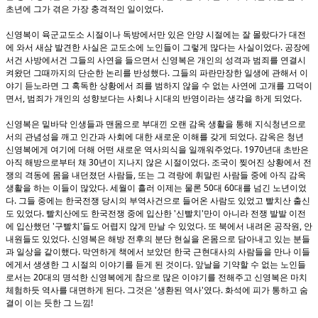
.
초년에 그가 겪은 가장 충격적인 일이었다
신영복이 육군교도소 시절이나 독방에서만 있은 안양 시절에는 잘 몰랐다가 대전
.
에 와서 새삼 발견한 사실은 교도소에 노인들이 그렇게 많다는 사실이었다
공장에
서건 사방에서건 그들의 사연을 들으면서 신영복은 개인의 성격과 범죄를 연결시
.
켜왔던 그때까지의 단순한 논리를 반성했다
그들의 파란만장한 일생에 관해서 이
야기 듣노라면 그 혹독한 상황에서 죄를 범하지 않을 수 없는 사연에 고개를 끄덕이
,
.
면서
범죄가 개인의 성향보다는 사회나 시대의 반영이라는 생각을 하게 되었다
신영복은 밑바닥 인생들과 맨몸으로 부대낀 오랜 감옥 생활을 통해 지식청년으로
.
서의 관념성을 깨고 인간과 사회에 대한 새로운 이해를 갖게 되었다
감옥은 청년
. 1970
신영복에게 여기에 더해 어떤 새로운 역사의식을 일깨워주었다
년대 초반은
30
.
아직 해방으로부터 채
년이 지나지 않은 시절이었다
조국이 찢어진 상황에서 전
,
쟁의 격동에 몸을 내던졌던 사람들
또는 그 격랑에 휘말린 사람들 중에 아직 감옥
.
50
60
생활을 하는 이들이 많았다
세월이 흘러 이제는 물론
대
대를 넘긴 노년이었
.
다
그들 중에는 한국전쟁 당시의 부역사건으로 들어온 사람도 있었고 빨치산 출신
.
'
'
도 있었다
빨치산에도 한국전쟁 중에 입산한
신빨치
만이 아니라 전쟁 발발 이전
'
'
.
,
에 입산했던
구빨치
들도 어렵지 않게 만날 수 있었다
또 북에서 내려온 공작원
안
.
내원들도 있었다
신영복은 해방 전후의 분단 현실을 온몸으로 담아내고 있는 분들
.
과 일상을 같이했다
막연하게 책에서 보았던 한국 근현대사의 사람들을 만나 이들
.
에게서 생생한 그 시절의 이야기를 듣게 된 것이다
앞날을 기약할 수 없는 노인들
20
로서는
대의 명석한 신영복에게 참으로 많은 이야기를 전해주고 신영복은 마치
.
'
'
.
체험하듯 역사를 대면하게 된다
그것은
생환된 역사
였다
화석에 피가 통하고 숨
!
결이 이는 듯한 그 느낌