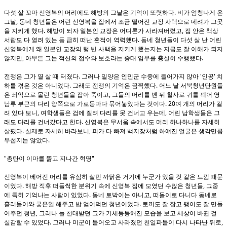
.
다섯 살 꼬마 신영복의 머리에도 해방의 그날은 기억이 또렷하다
비가 엄청나게 온
,
그날
동네 청년들은 어린 신영복을 집에서 조금 떨어진 교장 사택으로 데려가 그곳
.
,
을 지키게 했다
해방이 되자 일본인 교장은 어디론가 사라져버렸고
집 안은 책상
.
서랍도 다 열려 있는 등 급히 떠난 흔적이 역력했다
동네 청년들이 다섯 살 난 어린
신영복에게 왜 일본인 교장의 텅 빈 사택을 지키게 했는지는 지금도 잘 이해가 되지
,
.
않지만
아무튼 그는 적산의 접수와 보호라는 중대 임무를 충실히 수행했다
.
'
'
전쟁은 그가 열 살 때 터졌다
그러나 밀양은 인민군 수중에 들어가지 않아
인공
치
.
.
하를 겪은 것은 아니었다
그래도 전쟁의 기억은 끔찍했다
어느 날 서북청년단원들
,
은 좌익으로 몰린 청년들을 잡아 죽이고
그들의 머리를 벤 뒤 철사로 귀를 꿰어 영
. 20
남루 부근의 다리 양쪽으로 가로등마다 묶어놓았다는 것이다
여 개의 머리가 걸
,
,
려 있다 보니
여학생들은 겁에 질려 다리를 못 건너고 우는데
어린 남학생들은 그
.
래도 다리를 건너갔다고 한다
신영복은 무서움 속에서도 머리 하나하나를 자세히
.
,
살폈다
실제로 자세히 바라보니
피가 다 빠져 백지장처럼 하얘진 얼굴은 생각만큼
.
무섭지는 않았다
"
"
총탄이 이마를 뚫고 지나간 혁명
신영복이 베어진 머리를 유심히 살핀 까닭은 거기에 누군가 있을 것 같은 느낌 때문
.
,
이었다
해방 직후 떠들썩한 분위기 속에 신영복 집에 모였던 수많은 청년들
그중
.
,
에 특히 기억나는 사람이 있었다
동네 토박이는 아니고
떠돌이로 다니다 동네로
.
흘러들어와 궂은일 해주고 밥 얻어먹던 청년이었다
토끼도 잘 잡고 팽이도 잘 만들
,
어주던 청년
그러나 늘 천대받던 그가 기세등등해진 모습을 보고 세상이 바뀐 걸
.
,
실감할 수 있었다
그러나 미군이 들어오고 사라졌던 친일파들이 다시 나타난 뒤로