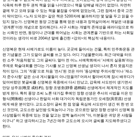
.
식욕에 하루 한두 권씩 책을 읽을 나이였으니 책을 당해낼 재간이 없었다
자연히
,
곁에 두고 오래 읽을 수 있는 책을 붙잡을 수밖에 없었는데
그런 점에서 중국 고전
. <
>
5200
이 딱이었다
노자 도덕경
같은 책은
자에 불과하지만 몇 달을 두고 읽을 수
.
있지 않는가
신영복은 동양 고전을 통해 얻은 내용과 징역살이에서 깨달은 내용을
'
'
.
관계론
이란 개념으로 정리해간다
서구 사회는 개별적 존재성을 패러다임으로 하
,
는 사회인 반면
동양이나 근대를 뛰어넘는 사회는 관계론을 기반으로 하는 사회일
2004
<
>
.
것이라는 생각이 바로
년 말에 출간한
강의
의 핵심적 내용이다
.
,
신영복은 현재 서예가로도 이름이 높다
곳곳에 들어서는 건물
특히 민주화운동 관
.
.
련 기념물은 그가 도맡아 글씨를 쓰고 있다
어디 기념물뿐이랴
최근 대박을 터뜨
'
'
.
'
'
린 소주
처음처럼
도 그의 글씨다
얼마 전 어느 서예학회에서
서예의 실용화
라는
주제로 학술대회를 연다는 기사를 보고 신영복 선생님 생각이 나서 혼자 웃음지은
.
'
'
'
'
'
'
'
적이 있다
그의
작품
으로 처음
전시
된 것은 아마
동상예방 주의사항
이나
재소
'
?
자 준수사항
같은 소내 게시물들이 아니었을까
어려서 할아버지께 잠시 배우다가
,
잊어버렸던 붓글씨를 신영복은 옥중에서 다시 만났고
감옥에 서도반이 생기면서
(
),
(
)
만당 성주표
晩堂 成柱杓
정향 조병호
靜香 趙柄鎬
선생에게서 체계적인 지도를
.
받게 된다
특히 풍양 조씨 노론 대가집 후예인 정향 선생은 추사의 서법을 이은 민
(
)
(
)
형식
閔衡植
선생이나 한말의 서화 대가이자 독립운동가인 오세창
吳世昌
선생
.
에게 배운 분이었다
교도소장이 글씨 한 점 얻을 욕심에 서도반이 생긴 뒤 한 번 모
,
·
신 것인데
교도소란 살인범
도둑놈이나 가는 곳으로만 알던 정향 선생이 신영복 등
"
,
사상범들이 옥중에 있는 것을 알고는 깜짝 놀라시며
아
이분들은 귀양 온 사람들
"
7
이구나
하고 생각하시고는
년간 매주 교도소에 오시어 글씨를 지도해주셨다고
.
한다