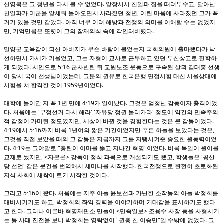
.
,
신영복은 그 청년을 다시 볼 수 없었다
앞장서서 친일파 집을 때려부수고
달아난
,
친일파가 미군을 앞세워 돌아오면서 사라졌던 청년
어린 마음에 사라졌던 그가 꼭
.
거기 있을 것만 같았다
아직 너무 어려 해방과 전쟁의 의미를 이해할 수는 없었지
,
.
만
기억만큼은 또렷이 그의 잠재의식 속에 각인돼버렸다
밀양군 교육감이 되신 아버지가 무슨 바람이 불었는지 국회의원에 출마했다가 낙
,
선하면서 가세가 기울었고
그는 자형이 교사로 근무하고 있던 부산상고로 진학하
.
5·16
게 되었다
시인으로
군사반란 뒤 교원노조 운동으로 구속된 살뫼 김태홍 선생
,
이 당시 국어 선생님이었는데
그분의 권유로 한국은행 면접시험 대신 서울상대에
1959
.
시험을 쳐 합격한 것이
년이었다
1
4·19
.
대학에 들어간 지 꼭
년 만에
가 일어났다
그것은 엄청난 감동이자 충격이었
.
'
' '
'
다
처음에는
부정선거 다시 해라
자유당 정권 물러가라
정도에 약간의 민족주의
,
.
적 감정이 가미된 정도였지만
세상이 바뀐 것을 경험한다는 것은 큰 감동이었다
4·19
5·16
1
,
에서
까지 비록
년여의 짧은 기간이었지만 푸른 하늘을 보았다는 것은
그것을 직접 보았을 때의 그 감동은 지금까지 그를 지탱시켜준 중요한 원동력이었
. 4·19
"
"
.
다
는 그야말로
총탄이 이마를 뚫고 지나간 혁명
이었다
비록 독일어 원어를
, <
>
,
'
교재로 썼지만
자본론
강독이 정식 과목으로 개설되기도 했고
학생들은
공산
'
.
당 선언
같은 문건을 번역해서 세미나를 시작했다
한국전쟁으로 완전히 초토화된
.
지식 사회에 새싹이 트기 시작한 것이다
5·16
.
그리고
이 왔다
처음에는 지주 아들 윤보선과 가난한 소작농의 아들 박정희를
,
대비시키기도 하고
박정희의 좌익 경력을 이야기하며 기대감을 표시하기도 했다
.
<
>
고 한다
그러나 이른바 혁명재판소 만들어
민족일보
조용수 사장 등을 사형시키
"
"
.
는 등 사태 진전을 보니 박정희는 영락없이
권총 찬 이승만
일 수밖에 없었다
그