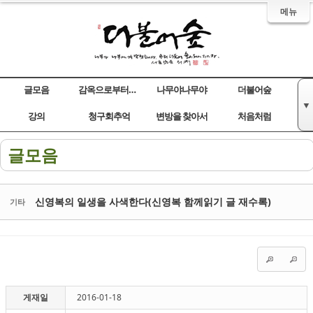
메뉴
글모음
감옥으로부터의 사색
나무야나무야
더불어숲
▼
Sketchbook5, 스케치북5
Sketchbook5, 스케치북5
Sketchbook5, 스케치북5
Sketchbook5, 스케치북5
강의
청구회추억
변방을 찾아서
처음처럼
글모음
신영복의 일생을 사색한다(신영복 함께읽기 글 재수록)
기타
게재일
2016-01-18