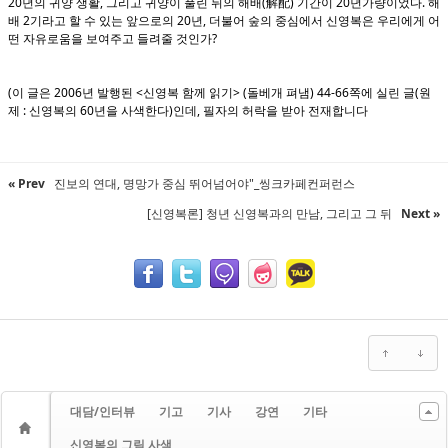
20
,
(
)
20
.
년의 귀양 생활
그리고 귀양이 풀린 뒤의 해배
解配
기간이
년가량이었다
해
2
20
,
배
기라고 할 수 있는 앞으로의
년
더불어 숲의 중심에서 신영복은 우리에게 어
?
떤 자유로움을 보여주고 들려줄 것인가
(
2006
<
> (
) 44-66
(
이 글은
년 발행된
신영복 함께 읽기
돌베개 펴냄
쪽에 실린 글
원
:
60
)
,
제
신영복의
년을 사색한다
인데
필자의 허락을 받아 전재합니다
« Prev
진보의 연대, 명망가 중심 뛰어넘어야"_씽크카페컨퍼런스
[신영복론] 청년 신영복과의 만남, 그리고 그 뒤
Next »
대담/인터뷰
기고
기사
강연
기타
신영복의 그림 사색