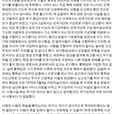
2
,
키면서
명을 생포했는데
이들도 통혁당 관련자로 사형을 언도하는 등 이 사건의
.
,
크기를 부풀리는 데 주력했다
그러다 보니 직접 북에 내왕한 것은 아니지만
민족
해방전선의 지도부 격으로 위치지은 신영복에게도 사형을 선고해야 했던 것으로
.
,
보인다
수사 당시에는 주로 불고지죄
즉 김질락이 북과 관련 있다는 사실을 알고
도 고발하지 않은 죄가 중심이었던 것이 기소 단계에서는 반국가단체 구성 예비음
, 1
2
.
모가 중심이 되었고
심과
심에서는 반국가단체 구성죄로 사형이 선고됐다
재미
2
있는 것은 최고형이 징역
년 이상의 유기징역형인 반국가단체 구성 예비음모죄로
기소된 사람에게 군사재판에서 기소 죄목이 아닌 반국가단체 구성죄를 적용해 사
.
형을 구형하고 선고했다는 것이다
형사소송법의 기본원칙을 정면으로 어긴 것이
.
기에 대법원에서는 당연히 파기환송
군 법무사들이 사형을 구형하면서 미안한 표
-
정을 지으며 너무 걱정하지 말라는
사형을 구형하며 걱정하지 말라는 놀라운 인도
!-
.
주의와 여유
이유를 알 것 같다고 했다
파기환송심에서 군검찰은 죄목을 구성죄
.
로 바꾸는 공소장 변경 조치를 취했고
재판부는 정상을 참작해 최고형 대신 무기징
.
역을 선고했다
학생 동아리를 반국가단체로 규정하는 나쁜 대법원 판례를 남기는
.
것이 좋지 않다는 변호사의 권유에 따라 상고는 포기했다
통혁당에 가입한 적도 없
-
-
고
실제 통혁당은 그가 투옥된 이후에 조직된 것으로 북에서 발표됐다
김질락 이
외에는 통혁당 지도부인 김종태나 이문규를 만난 적도 없으면서 대표적인 통혁당
.
지도간부로 인식되는 무기수 신영복은 이렇게 탄생했다
상고포기를 하여 무기징
1970
5
5
.
역이 확정된 것은
년
월
일 어린이날이었다
재판을 죽 지켜본 호송 헌병의
호의로 남산에 들러 아이스크림을 사먹고 무기징역의 기나긴 터널로 들어가게 된
.
,
다
사형수일 때는 무기만 되어도 원이 없다고 생각했건만
무기징역은 어떤 의미에
.
서 사형보다 더 암담했다
.
사형은 사람의 목숨을 빼앗는다는 것이다
국가가 공식적으로 죽여버리겠다는 법
.
?
적 결정이다
사람이 죽음 앞에서 얼마나 의연해질 수 있을까
뒤에 민청학련 사건