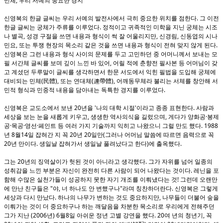
,
민체
우리 서예의 중요한 경지
.
신영복의 한글 글씨는 우리 서예의 발전사에서 극히 중요한 위치를 점한다
그 이전
.
한글 글씨는 궁체가 주류를 이루었다
정적이고 귀족적인 미학을 지닌 궁체는 시조
,
,
,
나 별곡
성경 구절을 쓰면 내용과 형식이 썩 잘 어울리지만
신경림
신동엽의 시나
,
.
민요
또는 투쟁 현장의 목소리 같은 것을 쓰면 내용과 형식이 전혀 맞지 않게 된다
신영복은 그런 내용과 형식 사이의 문제를 두고 고민하던 중 어머니께서 보내는 모
,
필 서간체 글씨를 보며 깊이 느낀 바 있어
어릴 적에 춘향전 필사본 등 어머님이 갖
고 계셨던 두루말이 글씨를 생각하면서 한문 서도에서 익힌 필법을 도입해 궁체에
(
),
(
),
대비되는 민체
民體
또는 연대체
連帶體
어깨동무체라 불리는 서체를 창안해 서
.
민적 형식과 민중적 내용을 담아내는 독특한 경지를 이루었다
20
'
'
.
신영복은 교도소에서 보낸
년을
나의 대학 시절
이라고 종종 표현한다
사람과
,
,
·
세상을 보는 눈을 새롭게 키우고
생생한 역사의식을 길렀으며
게다가 양화공
봉제
·
·
·
. 1988
공
목공
영선
페인트 등 여러 가지 기술까지 익히고 나왔으니 그럴 만도 했다
8
14
20
20
(
년
월
일 잡혀간 지 꼭
년
일만
그러나 어머님 말씀에 따르면 음력으로 꼭
20
.
)
.
년 만이다
생일날 잡혀가서 생일날 풀려났다고 한다
에 출옥했다
20
.
그는
년의 징역살이가 헛된 것이 아니라고 생각했다
그가 자위를 넘어 일종의
.
성취감을 느낀 부분은 자신이 완전히 다른 사람이 되어 나왔다는 것이다
레닌을 포
!
함해 수많은 실천가들이 성공하지 못한 자기 개조를 이뤄냈다는 것
그런데 오랜만
"
,
"
.
에 만난 친구들은
야
너 하나도 안 변했구나
라며 칭찬하더란다
신영복은 그렇게
.
,
세상과 다시 만났다
하나의 나무가 변하는 것도 중요하지만
나무들이 더불어 숲을
이뤄가는 것이 더 중요하구나 하는 깨달음을 차분한 목소리로 우리에게 전해주던
(2006
) 6
8
. 20
,
그가 지난
년
월
일 아쉬운 정년 고별 강연을 했다
여 년의 청년기
꼭