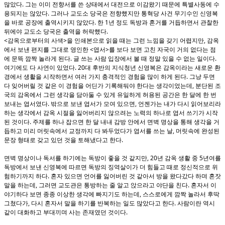
.
많았다
그는 이미 전향서를 쓴 상태에서 대전으로 이감왔기 때문에 특별사동에 수
.
용되지는 않았다
그러나 교도소 당국은 전향했지만 통혁당 사건 무기수인 신영복
.
1
을 바로 공장에 출역시키지 않았다
한
년 정도 독방과 혼거를 거듭하면서 관찰한
.
뒤에야 교도소 당국은 출역을 허락했다
<
>
,
감옥으로부터의 사색
을 인쇄본으로 읽을 때는 그런 느낌을 갖기 어렵지만
감옥
<
>
에서 보낸 편지를 그대로 영인한
엽서
를 보다 보면 고친 자국이 거의 없다는 점
.
.
에 문뜩 깜짝 놀라게 된다
글 쓰는 사람 입장에서 볼 때 정말 있을 수 없는 일이다
. 20
여기에도 다 사연이 있었다
대 후반의 지식청년 신영복은 감옥이라는 새로운 환
.
경에서 생활을 시작하면서 여러 가지 충격적인 경험을 많이 하게 된다
그냥 두면
,
다 잊어버릴 것 같은 이 경험을 어딘가 기록해둬야 한다는 생각이었는데
분단된 조
국의 감옥에서 그런 생각을 담아둘 수 있게 유일하게 허용된 공간은 한 달에 한 번
.
,
보내는 엽서였다
밖으로 보낸 엽서가 모여 있으면
언젠가는 내가 다시 읽어보리라
하는 생각에서 감옥 시절을 잃어버리지 않으려는 노력의 하나로 엽서 쓰기가 시작
.
된 것이다
주제를 하나 잡으면 한 달 내내 감방 안에서 면벽 명상을 통해 생각을 거
,
듭하고 미리 머릿속에서 교정까지 다 봐두었다가 엽서를 쓰는 날
머릿속에 완성된
.
문장 형태로 갖고 있던 것을 토해냈다고 한다
, 20
5
면벽 명상이나 독서를 하기에는 독방이 좋을 것 같지만
년 감옥 생활 중
년여를
독방에서 보낸 신영복에 따르면 독방의 징역살이가 더 힘들고 때로 정신적으로 위
.
험하기까지 하다
혼자 있으면 언어를 잃어버린 것 같아서 방을 왔다갔다 하며 혼잣
,
.
말을 하는데
그러면 교도관은 통방하는 줄 알고 앉으라고 야단을 친다
혼자서 이
,
야기하다 보면 종종 이상한 생각에 빠지기도 하는데
스스로에게 깜짝 놀라서 후딱
,
.
그쳤다가
다시 혼자서 말을 하기를 반복하는 일도 많았다고 한다
사람이란 역시
.
같이 대화하고 부대끼며 사는 존재였던 것이다