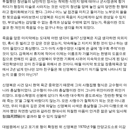
투철했던 청년들의 낭만적인 정서는 척박한 식민지 땅에 태어나 군사정권에 항거
하다가 형장의 이슬로 사라지는 것은 식민지 청년들 앞에 놓인 삶의 당연한 한 형태
.
라고 합리화해보기도 했다
그러나 어느 날 접견을 마치고 돌아가는 노부모의 쓸쓸
한 뒷모습을 바라보면서 신영복은 자신의 죽음이 자신에게야 삶의 완성일 수 있지
,
,
만
부모님께는 감당할 수 없는 충격과 상실일 수밖에 없지 않는가
죽음이란 것도
.
결코 한 개인의 죽음일 수는 없구나 하는 생각을 하게 되었다
?
죽음을 앞둔 마지막에는 도대체 어떤 생각이 들까
신영복은 지금 생각하면 의외지
,
,
만
혹시 돈 빌리고 안 갚은 것은 없는지
약속해놓고 지키지 못한 것이 있나 하는 생
.
'
'
각이 들었다고 회상했다
그가 아직 사형수였던 시절에 쓴 글에
청구회 추억
이란
.
것이 있다
감옥에서 휴지에 적어서 이제는 이름조차 가물거리는 헌병의 도움으로
,
집으로 전해진 이 글은
신영복이 우연한 기회에 사귀어 지속적으로 만나게 된 당시
.
국민학생이던 꼬마 친구들을 위해서 쓴 것이다
매월 마지막 토요일 장충체육관 앞
2
에서
년 넘게 만나던 꼬마 친구들은 왜 신영복이 갑자기 자기들 앞에 나타나지 않
?
는지 모를 것이 아닌가
신영복은 사건 당시 현역 육군 중위였기 때문에 그의 사형집행 형식은 교수형이 아
.
니라 총살형이었다
교수형이 아니라 총살형이란 것이 그나마 위안이라면 위안거
.
'
리였다
프랑스혁명의 선봉에 섰다가 옥사한 대수학자 콩도르세는
찬란한 햇빛 아
'
.
래 죽는 것
을 그렇게 바랐다지 않는가
모든 사형수가 철학자가 되는 것은 아니겠
,
지만
우리 마음의 깊은 곳에 와닿는 신영복의 사색은 총살형을 그나마 다행으로 여
겨야 했던 처연한 낭만과 갈라진 현대사의 처절한 아픔이 안겨준 젊은 날의 임사체
(
)
?
험
臨死體驗
의 결과라 할 수 있지 않을까
1970
9
대법원에서 상고 포기로 형이 확정된 뒤 신영복은
년
월 안양교도소로 이감