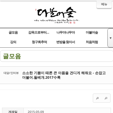
메뉴
글모음
감옥으로부터의 사색
나무야나무야
더불어숲
▼
Sketchbook5, 스케치북5
Sketchbook5, 스케치북5
Sketchbook5, 스케치북5
Sketchbook5, 스케치북5
강의
청구회추억
변방을 찾아서
처음처럼
글모음
소소한 기쁨이 때론 큰 아픔을 견디게 해줘요 - 손잡고
대담/인터뷰
더불어.돌베개.2017수록
게재일
2015-05-09