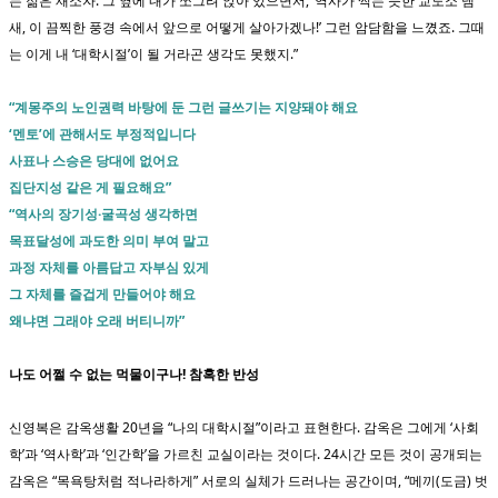
는 젊은 재소자. 그 옆에 내가 쪼그려 앉아 있으면서, ‘역사가 썩는 듯한 교도소 냄
새, 이 끔찍한 풍경 속에서 앞으로 어떻게 살아가겠나!’ 그런 암담함을 느꼈죠. 그때
는 이게 내 ‘대학시절’이 될 거라곤 생각도 못했지.”
“계몽주의 노인권력 바탕에 둔 그런 글쓰기는 지양돼야 해요
‘멘토’에 관해서도 부정적입니다
사표나 스승은 당대에 없어요
집단지성 같은 게 필요해요”
“역사의 장기성·굴곡성 생각하면
목표달성에 과도한 의미 부여 말고
과정 자체를 아름답고 자부심 있게
그 자체를 즐겁게 만들어야 해요
왜냐면 그래야 오래 버티니까”
나도 어쩔 수 없는 먹물이구나! 참혹한 반성
신영복은 감옥생활 20년을 “나의 대학시절”이라고 표현한다. 감옥은 그에게 ‘사회
학’과 ‘역사학’과 ‘인간학’을 가르친 교실이라는 것이다. 24시간 모든 것이 공개되는
감옥은 “목욕탕처럼 적나라하게” 서로의 실체가 드러나는 공간이며, “메끼(도금) 벗