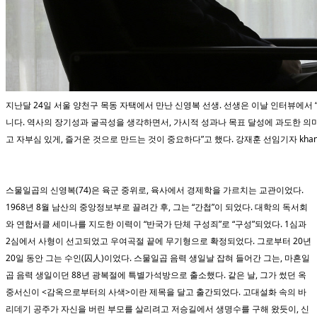
지난달 24일 서울 양천구 목동 자택에서 만난 신영복 선생. 선생은 이날 인터뷰에서 
니다. 역사의 장기성과 굴곡성을 생각하면서, 가시적 성과나 목표 달성에 과도한 의
고 자부심 있게, 즐거운 것으로 만드는 것이 중요하다”고 했다. 강재훈 선임기자 khan@ha
스물일곱의 신영복(74)은 육군 중위로, 육사에서 경제학을 가르치는 교관이었다.
1968년 8월 남산의 중앙정보부로 끌려간 후, 그는 “간첩”이 되었다. 대학의 독서회
와 연합서클 세미나를 지도한 이력이 “반국가 단체 구성죄”로 “구성”되었다. 1심과
2심에서 사형이 선고되었고 우여곡절 끝에 무기형으로 확정되었다. 그로부터 20년
20일 동안 그는 수인(囚人)이었다. 스물일곱 음력 생일날 잡혀 들어간 그는, 마흔일
곱 음력 생일이던 88년 광복절에 특별가석방으로 출소했다. 같은 날, 그가 썼던 옥
중서신이 <감옥으로부터의 사색>이란 제목을 달고 출간되었다. 고대설화 속의 바
리데기 공주가 자신을 버린 부모를 살리려고 저승길에서 생명수를 구해 왔듯이, 신