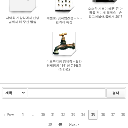
소소한 기쁨이 때론 큰 아
픔을 견디게 해줘요 - 손
잡고더불어.돌베개.2017
서여회 개강식에서 선생
세월호, 잊지않겠습니다 -
수록
님께서 해 주신 말씀
한겨레 특집
수도꼭지의 경제학－월간
경제정의 1991년 7,8월호
(창간호)
검색
‹ Prev
1
...
30
31
32
33
34
35
36
37
38
39
40
Next ›