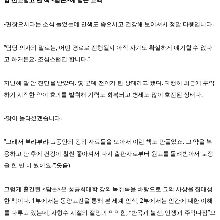
암 선고받고 낸 책 <담론>에 담은 고백
-편찮으시다는 소식 들었는데 안색도 좋으시고 건강해 보이셔서 정말 다행입니다.
“담당 의사의 말로는, 어떤 경로로 진행될지 아직 자기도 확실하게 얘기할 수 없다
고 하거든요. 조심스럽긴 합니다.”
지난해 말 암 진단을 받았다. 몇 군데 전이가 된 상태라고 했다. 다행히 최근에 투약
하기 시작한 약이 효과를 발휘해 기력도 회복되고 병세도 많이 호전된 상태다.
-많이 놀라셨겠습니다.
“그래서 부랴부랴 그동안의 강의 자료들을 모아서 이런 책도 만들었죠. 그 약을 복
용하고 난 후에 건강이 훨씬 좋아져서 다시 출판사로부터 원고를 돌려받아서 교정
을 한 번 더 봤어요.”(웃음)
그렇게 출간된 <담론>은 성공회대학 강의 녹취록을 바탕으로 그의 사상을 집대성
한 책이다. 1부에서는 동양고전을 통해 본 세계 인식, 2부에서는 인간에 대한 이해
를 다루고 있는데, 사형수 시절의 절망과 막막함, “반목과 불신, 언쟁과 주먹다짐”으