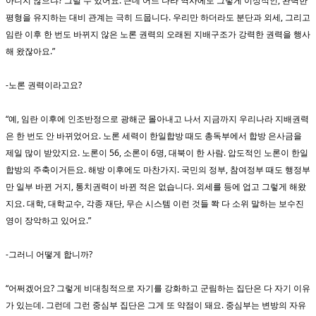
아니지 않으냐? 그럴 수 있어요. 근데 어느 나라 역사에도 그렇게 이상적인, 완벽한
평형을 유지하는 대비 관계는 극히 드뭅니다. 우리만 하더라도 분단과 외세, 그리고
임란 이후 한 번도 바뀌지 않은 노론 권력의 오래된 지배구조가 강력한 권력을 행사
해 왔잖아요.”
-노론 권력이라고요?
“예, 임란 이후에 인조반정으로 광해군 몰아내고 나서 지금까지 우리나라 지배권력
은 한 번도 안 바뀌었어요. 노론 세력이 한일합방 때도 총독부에서 합방 은사금을
제일 많이 받았지요. 노론이 56, 소론이 6명, 대북이 한 사람. 압도적인 노론이 한일
합방의 주축이거든요. 해방 이후에도 마찬가지. 국민의 정부, 참여정부 때도 행정부
만 일부 바뀐 거지, 통치권력이 바뀐 적은 없습니다. 외세를 등에 업고 그렇게 해왔
지요. 대학, 대학교수, 각종 재단, 무슨 시스템 이런 것들 쫙 다 소위 말하는 보수진
영이 장악하고 있어요.”
-그러니 어떻게 합니까?
“어쩌겠어요? 그렇게 비대칭적으로 자기를 강화하고 군림하는 집단은 다 자기 이유
가 있는데. 그런데 그런 중심부 집단은 그게 또 약점이 돼요. 중심부는 변방의 자유