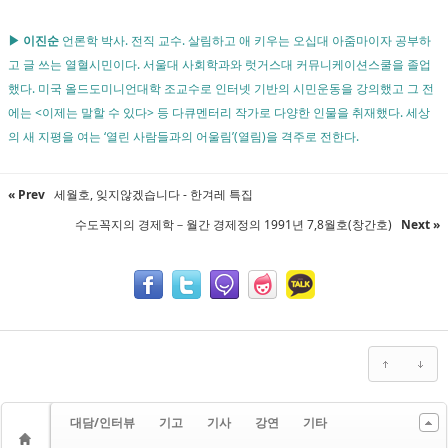
▶ 이진순
언론학 박사. 전직 교수. 살림하고 애 키우는 오십대 아줌마이자 공부하
고 글 쓰는 열혈시민이다. 서울대 사회학과와 럿거스대 커뮤니케이션스쿨을 졸업
했다. 미국 올드도미니언대학 조교수로 인터넷 기반의 시민운동을 강의했고 그 전
에는 <이제는 말할 수 있다> 등 다큐멘터리 작가로 다양한 인물을 취재했다. 세상
의 새 지평을 여는 ‘열린 사람들과의 어울림’(열림)을 격주로 전한다.
« Prev
세월호, 잊지않겠습니다 - 한겨레 특집
수도꼭지의 경제학－월간 경제정의 1991년 7,8월호(창간호)
Next »
대담/인터뷰
기고
기사
강연
기타