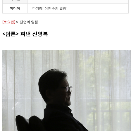
미디어
한겨레 '이진순의 열림'
[토요판]
이진순의 열림
<담론> 펴낸 신영복