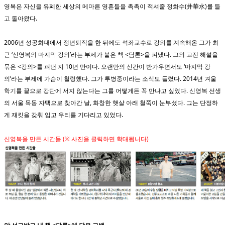
영복은 자신을 유폐한 세상의 메마른 영혼들을 촉촉이 적셔줄 정화수(井華水)를 들
고 돌아왔다.
2006년 성공회대에서 정년퇴직을 한 뒤에도 석좌교수로 강의를 계속해온 그가 최
근 ‘신영복의 마지막 강의’라는 부제가 붙은 책 <담론>을 펴냈다. 그의 고전 해설을
묶은 <강의>를 펴낸 지 10년 만이다. 오랜만의 신간이 반가우면서도 ‘마지막 강
의’라는 부제에 가슴이 철렁했다. 그가 투병중이라는 소식도 들렸다. 2014년 겨울
학기를 끝으로 강단에 서지 않는다는 그를 어떻게든 꼭 만나고 싶었다. 신영복 선생
의 서울 목동 자택으로 찾아간 날, 화창한 햇살 아래 철쭉이 눈부셨다. 그는 단정하
게 재킷을 갖춰 입고 우리를 기다리고 있었다.
신영복을 만든 시간들 (※ 사진을 클릭하면 확대됩니다)