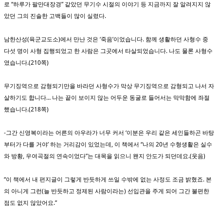
로 “하루가 팔만대장경” 같았던 무기수 시절의 이야기 등 지금까지 잘 알려지지 않
았던 그의 진솔한 고백들이 많이 실렸다.
남한산성(육군교도소)에서 만난 것은 ‘죽음’이었습니다. 함께 생활하던 사형수 중
다섯 명이 사형 집행되었고 한 사람은 그곳에서 타살되었습니다. 나도 물론 사형수
였습니다.(210쪽)
무기징역으로 감형되기만을 바라던 사형수가 막상 무기징역으로 감형되고 나서 자
살하기도 합니다… 나는 끝이 보이지 않는 어두운 동굴로 들어서는 막막함에 좌절
했습니다.(218쪽)
-그간 신영복이라는 어른의 아우라가 너무 커서 ‘이분은 우리 같은 세인들하곤 바탕
부터가 다를 거야’ 하는 거리감이 있었는데, 이 책에서 “나의 20년 수형생활은 실수
와 방황, 우여곡절의 연속이었다”는 대목을 읽으니 왠지 안도가 되던데요.(웃음)
“이 책에서 내 편지글이 그렇게 반듯하게 쓰일 수밖에 없는 사정도 조금 밝혔죠. 본
의 아니게 그런(늘 반듯하고 정제된 사람이라는) 선입관을 주게 되어 그간 불편한
점도 없지 않았어요.”