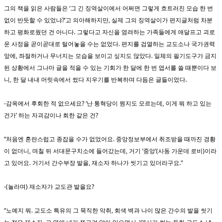
그의 책을 읽은 사람들은 ‘그 긴 징역살이에서 어쩌면 그렇게 흐트러진 모습 한 번
없이 반듯할 수 있었냐?’고 의아해하지만, 실제 그의 징역살이가 편지글처럼 차분
하고 평화로웠던 건 아니다. 그렇다고 자신을 염려하는 가족들에게 애달프고 괴로
운 사정을 곧이곧대로 털어놓을 수는 없었다. 편지를 검열하는 교도소나 국가권력
앞에, 좌절하거나 무너지는 모습을 보이고 싶지도 않았다. 일체의 필기도구가 금지
된 상황에서 그나마 글을 적을 수 있는 기회가 한 달에 한 번 엽서를 쓸 때뿐이다 보
니, 한 달 내내 머릿속에서 썼다 지우기를 반복하며 다듬은 글들이었다.
-감옥에서 후회한 적 없으세요? ‘난 통혁당이 뭔지도 모르는데, 이게 뭐 하고 있는
건가’ 하는 자괴감이나 회한 같은 건?
“처음엔 혼란스럽고 종잡을 수가 없었어요. 중앙정보부에서 취조받을 때까진 경황
이 없더니, 며칠 뒤 서대문구치소에 들어갔는데, 거기 ‘중앙’(사동 가운데 로비)이라
고 있어요. 거기서 간수부장 발을, 재소자 하나가 씻기고 있더라구요.”
-(놀라며) 재소자가 교도관 발을요?
“노예지 뭐. 교도소 특유의 그 묵직한 악취, 회색 벽과 나이 많은 간수의 발을 씻기