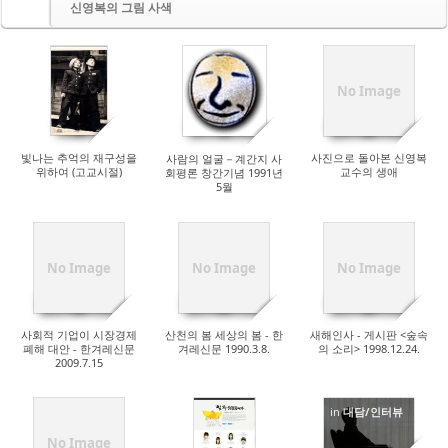
신영복의 그림 사색
No Image
빛나는 추억의 재구성을
사진으로 돌아본 신영복
사람의 얼굴－계간지 사
위하여 (고교시절)
교수의 생애
회평론 창간기념 1991년
5월
No Image
No Image
No Image
사회적 기업이 시장경제
산천의 봄 세상의 봄 - 한
새해인사 - 게시판 <숲속
폐해 대안 - 한겨레신문
겨레신문 1990.3.8.
의 소리> 1998.12.24.
2009.7.15
in
대담/인터뷰
No Image