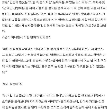
겨진” 인간의 민낯을 “어항 속 붕어처럼” 들여다볼 수 있는 곳이었다. 그 속에서 첫
5년여간 신영복은 물 위의 기름처럼 겉도는 존재였다. 그의 눈에 비친 다른 재소자
들은 노동 의욕도 변화 의지도 없는 ‘룸펜 프롤레타리아’일 뿐. 신영복은 최대한 친
절하게 그들을 대했지만 동료로 생각하지는 않았다. 그 낌새를 제일 먼저 알아차린
것도 같이 있는 재소자들이었다. 신영복은 자신만 모르는 ‘왕따’인 채로 5년을 보냈
다.
-5년이 지나면서 어떤 변화가 있었죠?
“많은 사람들을 감옥에서 만나고 그들 얘기를 들으면서 서서히 바뀌기 시작했죠.
그 과정이 그렇게 단선적이진 않아요. 방황하고 실패하고 우회도 하고… 한번은 이
런 일이 있었어요. 그때 내 또래, 마흔한 살짜리 친구가 있었는데 어느 날 이 친구한
테 누가 접견을 왔다는 거예요. 모두 깜짝 놀랐죠. 3~4년간 아무도 온 일이 없었는
데.”
-누가 왔는데요?
“누가 왔냐고 물으니, ‘웬 재수없는 녀석이 왔다’고만 하고 말을 안 해요. 나중에 자
초지종을 들어보니까 자기가 3살 때 아버지가 돌아가셨는데, 엄마가 자기를 삼촌
네 맡겨놓곤 도시로 돈 벌러 나갔대요. 그리고 소식이 끊어졌는데 동네 사람들 얘기