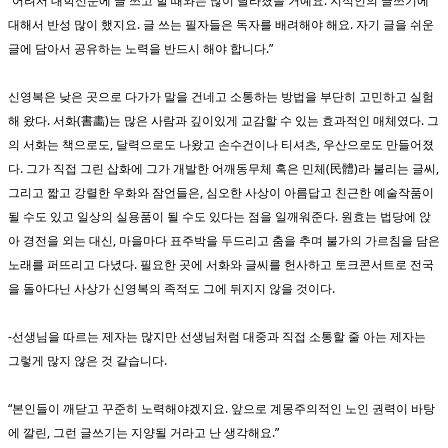
“어려서 대학신문에 글 쓰고 할 때와는 많이 달라졌을 거예요. 지식인의 글쓰기에
대해서 반성 많이 했지요. 글 쓰는 필자들은 독자를 배려해야 해요. 자기 글을 쉬운
글에 담아서 공유하는 노력을 반드시 해야 합니다.”
신영복은 낮은 곳으로 다가가 말을 건네고 소통하는 방법을 부단히 고민하고 실험
해 왔다. 서화(書畵)는 많은 사람과 깊이있게 교감할 수 있는 효과적인 매체였다. 그
의 서화는 책으로도, 달력으로도 나왔고 손수건이나 티셔츠, 우산으로도 만들어졌
다. 그가 직접 그린 삽화에 그가 개발한 어깨동무체 혹은 민체(民體)라 불리는 글씨,
그리고 짧고 강렬한 우화와 잠언들은, 심오한 사상이 아름답고 친근한 예술작품이
될 수도 있고 일상의 실용품이 될 수도 있다는 점을 일깨워준다. 원효는 법당에 앉
아 경전을 외는 대신, 마을마다 표주박을 두드리고 춤을 추며 불가의 가르침을 담은
노래를 퍼뜨리고 다녔다. 필요한 곳에 서화와 글씨를 헌사하고 토크콘서트로 전국
을 돌아다닌 사상가 신영복의 족적도 그에 뒤지지 않을 것이다.
-선생님을 따르는 제자는 많지만 선생님처럼 대중과 직접 소통할 줄 아는 제자는
그렇게 많지 않은 것 같습니다.
“본인들이 깨닫고 꾸준히 노력해야겠지요. 앞으로 계몽주의적인 노인 권력이 바탕
에 깔린, 그런 글쓰기는 지양될 거라고 난 생각해요.”