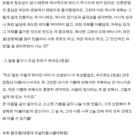
로움과 창조성이 없기 때문에 역사적으로 반드시 무너지게 되어 있어요. 인류문명
의 중심은 부단히 변방에서 변방으로 옮겨왔잖아요. 그런데 이런 역사적 변화는 그
렇게 쉽게 진행되는 게 아니에요. 역사의 장기성과 굴곡성을 생각하면, 가시적 성과
나 목표 달성에 과도한 의미를 부여하지 말고, 과정 자체를 아름답게, 자부심 있게,
그 자체를 즐거운 것으로 만드는 게 중요해요. 왜냐면 그래야 오래 버티니까. 작은
숲(공동체)을 많이 만들어서 서로 위로도 하고, 작은 약속도 하고, 그 ‘인간적인 과
정’을 잘 관리하면서 가는 것!”
-그 말씀 들으니 조금 위로가 되네요.(웃음)
“저도 말은 이렇게 하지만 아마 이 선생보다 더 속상할걸요, 속으로는.(웃음) 근데
엄청난 아픔이나 비극도 꼭 그만한 크기의 기쁨에 의해서만 극복되는 건 아니거든
요. 작은 기쁨에 의해서도 충분히 견뎌져요. 사람의 정서라는 게 참 묘해서, 그렇게
살게 돼 있는 거지요.”
큰 아픔을 같이 짊어지고, 소소한 기쁨을 같이 나눌 이웃 만들기, 그게 신영복이 주
장해온 ‘더불어숲’의 정신이다. 그 숲 속, 그의 너른 나무그늘 안에 우리 모두 오래오
래 머물 수 있기를!
녹취 함규원(세명대 저널리즘스쿨대학원)