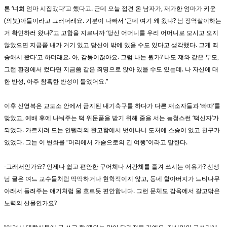
론 ‘너희 엄마 시집갔다’고 했다고. 근데 오늘 접견 온 남자가, 재가한 엄마가 키운
(의붓)아들이라고 그러더래요. 기분이 나빠서 ‘근데 여기 왜 왔냐? 남 징역살이하는
거 확인하러 왔냐?’고 고함을 지르니까 ‘당신 어머니를 우리 어머니로 모시고 오지
않았으면 지금쯤 내가 거기 있고 당신이 밖에 있을 수도 있다고 생각했다. 그게 죄
송해서 왔다’고 하더래요. 아, 감동이잖아요. 그럼 나는 뭔가? 나도 쟤와 같은 부모,
그런 환경에서 컸다면 지금쯤 같은 죄명으로 앉아 있을 수도 있는데. 나 자신에 대
한 반성, 아주 참혹한 반성이 들었어요.”
이후 신영복은 교도소 안에서 금지된 내기축구를 하다가 다른 재소자들과 ‘빠따’를
맞았고, 예배 후에 나눠주는 떡 위문품을 받기 위해 줄을 서는 능청스런 ‘떡신자’가
되었다. 가르치려 드는 인텔리의 완고함에서 벗어나니 도처에 스승이 있고 친구가
있었다. 그는 이 변화를 “머리에서 가슴으로의 긴 여행”이라고 말한다.
-그래서인가요? 언제나 쉽고 편안한 구어체나 서간체를 즐겨 쓰시는 이유가? 선생
님 글은 여느 교수들처럼 딱딱하거나 현학적이지 않고, 동네 할아버지가 느티나무
아래서 들려주는 얘기처럼 물 흐르듯 편안합니다. 그런 문체도 감옥에서 갈고닦은
노력의 산물인가요?