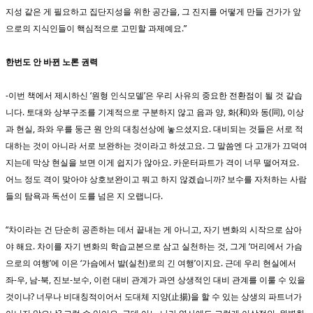
지성 같은 게 필요하고 집단지성을 위한 공간을, 그 진지를 어떻게 만들 건가가 앞
으로의 지식인들이 핵심적으로 고민할 과제예요.”
한번도 안 바뀐 노론 권력
-이번 책에서 제시하신 ‘원형 인식모델’은 우리 사유의 중요한 전환점이 될 것 같습
니다. 토대와 상부구조를 기계적으로 구분하지 않고 음과 양, 화(和)와 동(同), 이상
과 현실, 좌와 우를 둥근 원 안의 대칭선상에 놓으셨지요. 대비되는 것들은 서로 적
대하는 것이 아니라 서로 보완하는 것이라고 하셨고요. 그 말씀엔 다 고개가 끄덕여
지는데 막상 현실을 보면 이게 쉽지가 않아요. 카운터파트가 격이 너무 떨어져요.
어느 정도 격이 맞아야 상호보완이고 뭐고 하지 않겠습니까? 보수를 자처하는 사람
들의 탐욕과 독선이 도를 넘은 지 오랩니다.
“차이라는 건 단순히 공존하는 데서 끝내는 게 아니고, 자기 변화의 시작으로 삼아
야 해요. 차이를 자기 변화의 학습교본으로 삼고 실천하는 것, 그게 ‘머리에서 가슴
으로의 여행’에 이은 ‘가슴에서 발(실천)로의 긴 여행’이지요. 근데 우리 현실에서
좌-우, 남-북, 진보-보수, 이런 대비 관계가 과연 상생적인 대비 관계를 이룰 수 있을
것이냐? 너무나 비대칭적이어서 도대체 지양(止揚)을 할 수 있는 상생의 파트너가