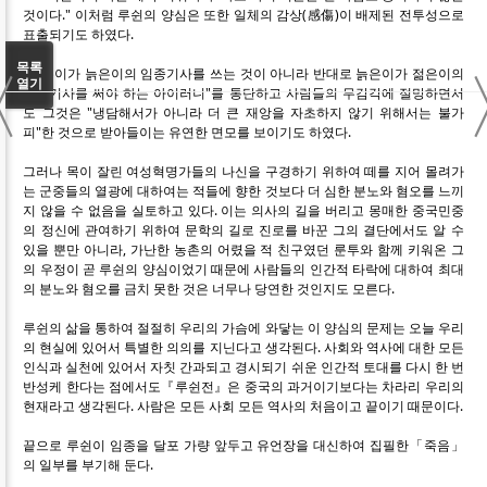
것이다." 이처럼 루쉰의 양심은 또한 일체의 감상(感傷)이 배제된 전투성으로
표출되기도 하였다.
〈
목록
"젊은이가 늙은이의 임종기사를 쓰는 것이 아니라 반대로 늙은이가 젊은이의
열기
사망기사를 써야 하는 아이러니"를 통탄하고 사람들의 무감각에 절망하면서
도 그것은 "냉담해서가 아니라 더 큰 재앙을 자초하지 않기 위해서는 불가
피"한 것으로 받아들이는 유연한 면모를 보이기도 하였다.
그러나 목이 잘린 여성혁명가들의 나신을 구경하기 위하여 떼를 지어 몰려가
는 군중들의 열광에 대하여는 적들에 향한 것보다 더 심한 분노와 혐오를 느끼
지 않을 수 없음을 실토하고 있다. 이는 의사의 길을 버리고 몽매한 중국민중
의 정신에 관여하기 위하여 문학의 길로 진로를 바꾼 그의 결단에서도 알 수
있을 뿐만 아니라, 가난한 농촌의 어렸을 적 친구였던 룬투와 함께 키워온 그
의 우정이 곧 루쉰의 양심이었기 때문에 사람들의 인간적 타락에 대하여 최대
의 분노와 혐오를 금치 못한 것은 너무나 당연한 것인지도 모른다.
루쉰의 삶을 통하여 절절히 우리의 가슴에 와닿는 이 양심의 문제는 오늘 우리
의 현실에 있어서 특별한 의의를 지닌다고 생각된다. 사회와 역사에 대한 모든
인식과 실천에 있어서 자칫 간과되고 경시되기 쉬운 인간적 토대를 다시 한 번
반성케 한다는 점에서도『루쉰전』은 중국의 과거이기보다는 차라리 우리의
현재라고 생각된다. 사람은 모든 사회 모든 역사의 처음이고 끝이기 때문이다.
끝으로 루쉰이 임종을 달포 가량 앞두고 유언장을 대신하여 집필한「죽음」
의 일부를 부기해 둔다.