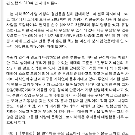
편 도합 약 310여 만 자에 이른다.
그는 대략 500여 명 가량의 청년들을 친히 접대하였으며 전국 각지에서 그리
고 해외에서 그에게 보내온 2천2백여 명 가량의 청년들(아는 사람과 모르는
사람을 포함하여)의 편지를 손수 읽어보고 3천5백여 통의 답장을 썼다. 유감
스럽게도 이런 편지들은 지금 다 수집할 수 없게 되었다. 지금 수집할 수 있는
것으로는 1천3백여 통(『양지서(兩地書:루쉰과 나중에 그의 부인이 된 쉬꽝
핑 사이에 오간 편지만을 묶어 출판한 책』는 계산에 넣지 않았음)밖에 안 되
는데 이것만도 약 90여만 자에 달한다.
루쉰의 업적과 면모가 다양하였던 만큼 루쉰을 한 마디로 규정하기는 어렵지
만 그의 생애에서 우리가 읽을 수 있는 최대의 교훈은「전투적 지식인의 초
상」이란 말로 집약될 수 있다. 암울한 근대중국의 격동 속에서 적과 동지에
대하여 스스로 모범이 되어 보여준 루쉰의 준엄하고도 확고한 삶의 모습은 사
이비 지식인의 위선과 허구를 가차없이 들추어내고 있다. 루쉰의 이러한 전투
적 면모는 그의 뛰어난 시와 소설에서도 탁월하게 나타나고 있지만 특히 그가
잡감(雜感)이라고 이름한 수필 형식의 단문에서 가장 선명하게 나타나고 있
다. 루쉰의 잡감은 우선 그 형식에 있어서 시(詩)보다는 구체적이고 소설보다
는 뛰어난 기동성을 갖는 것이다. 흡사 단검처럼 번쩍이며 적과 동지, 사랑과
증오, 좌절과 희망, 과거와 미래를 적나라하게 파헤치고 있다. 반봉건·반식민
지라는 어둡고 견고한 무쇠방에 갇혀 있는「대륙의 혼」을 일깨우는 그의 수
많은 잡감은 그를 한 사람의 문학인으로 이해해온 우리들의 태평함을 매우 부
끄럽게 한다.
이번에《루쉰전》을 번역하는 동안 집요하게 파고드는 의문은 그처럼 간고