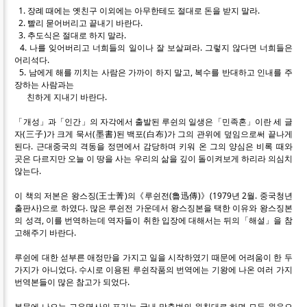
1. 장례 때에는 옛친구 이외에는 아무한테도 절대로 돈을 받지 말라.
2. 빨리 묻어버리고 끝내기 바란다.
3. 추도식은 절대로 하지 말라.
4. 나를 잊어버리고 너희들의 일이나 잘 보살펴라. 그렇지 않다면 너희들은
어리석다.
5. 남에게 해를 끼치는 사람은 가까이 하지 말고, 복수를 반대하고 인내를 주
장하는 사람과는
친하게 지내기 바란다.
「개성」과「인간」의 자각에서 출발된 루쉰의 일생은「민족혼」이란 세 글
자(三子)가 크게 묵서(墨書)된 백포(白布)가 그의 관위에 덮임으로써 끝나게
된다. 근대중국의 격동을 정면에서 감당하며 키워 온 그의 양심은 비록 때와
곳은 다르지만 오늘 이 땅을 사는 우리의 삶을 깊이 돌이켜보게 하리라 의심치
않는다.
이 책의 저본은 왕스징(王士菁)의《루쉰전(魯迅傳)》(1979년 2월. 중국청년
출판사)으로 하였다. 많은 루쉰전 가운데서 왕스징본을 택한 이유와 왕스징본
의 성격, 이를 번역하는데 역자들이 취한 입장에 대해서는 뒤의「해설」을 참
고해주기 바란다.
루쉰에 대한 섣부른 애정만을 가지고 일을 시작하였기 때문에 어려움이 한 두
가지가 아니었다. 수시로 이용된 루쉰작품의 번역에는 기왕에 나온 여러 가지
번역본들이 많은 참고가 되었다.
본문에 나오는 고유명사의 표기는 국내 맞춤법의 원칙대로 하면 모두 원음으