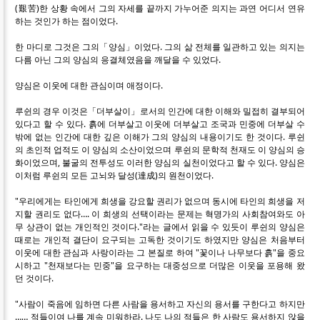
(艱苦)한 상황 속에서 그의 자세를 끝까지 가누어준 의지는 과연 어디서 연유
하는 것인가 하는 점이었다.
한 마디로 그것은 그의「양심」이었다. 그의 삶 전체를 일관하고 있는 의지는
다름 아닌 그의 양심의 응결체였음을 깨달을 수 있었다.
양심은 이웃에 대한 관심이며 애정이다.
루쉰의 경우 이것은「더부살이」로서의 인간에 대한 이해와 밀접히 결부되어
있다고 할 수 있다. 흙에 더부살고 이웃에 더부살고 조국과 민중에 더부살 수
밖에 없는 인간에 대한 깊은 이해가 그의 양심의 내용이기도 한 것이다. 루쉰
의 초인적 업적도 이 양심의 소산이었으며 루쉰의 문학적 천재도 이 양심의 승
화이었으며, 불굴의 전투성도 이러한 양심의 실천이었다고 할 수 있다. 양심은
이처럼 루쉰의 모든 고뇌와 달성(達成)의 원천이었다.
"우리에게는 타인에게 희생을 강요할 권리가 없으며 동시에 타인의 희생을 저
지할 권리도 없다…. 이 희생의 선택이라는 문제는 혁명가의 사회참여와도 아
무 상관이 없는 개인적인 것이다."라는 글에서 읽을 수 있듯이 루쉰의 양심은
때로는 개인적 결단이 요구되는 고독한 것이기도 하였지만 양심은 처음부터
이웃에 대한 관심과 사랑이라는 그 본질로 하여 "꽃이나 나무보다 흙"을 중요
시하고 "천재보다는 민중"을 요구하는 대중성으로 더많은 이웃을 포용해 왔
던 것이다.
"사람이 죽음에 임하면 다른 사람을 용서하고 자신의 용서를 구한다고 하지만
…… 적들이여 나를 계속 미워하라. 나도 나의 적들은 한 사람도 용서하지 않을