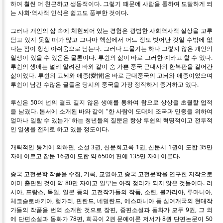
하여 훨씬 더 친근하고 생동적이다. 그렇기 때문에 사람을 통하여 도달하게 되
는 사회·역사적 인식은 쉽고도 풍부한 것이다.
그러나 개인의 삶 속에 체현되어 있는 경험은 광범한 사회역사적 실상을 고루
담고 있지 못할 때가 많고 그나마 핵심에서 어느 정도 벗어난 것일 수밖에 없
다는 점이 항상 아쉬움으로 남는다. 그러나 드물기는 하나 그렇지 않은 개인의
일생이 있을 수 있음은 물론이다. 루쉰의 삶이 바로 그러한 예라고 할 수 있다.
루쉰의 생애는 널리 알려진 바와 같이 숨 가쁜 중국 근대사의 한복판을 걸어간
삶이었다. 루쉰의 고뇌와 애증(愛憎)은 바로 근대중국의 고뇌와 애증이었으며
루쉰이 남긴 수많은 글들은 당시의 중국을 가장 정직하게 증거하고 있다.
루신은 50여 넌의 결코 길지 않은 생애를 통하여 참으로 상상을 초월할 업적
을 남겼다. 본서에 소개된 바와 같이 "한 사람이 도대체 조국과 민중을 위하여
얼마나 일할 수 있는가"하는 청년들의 질문은 항상 루쉰의 혁명적이고 전투적
인 일생을 전제로 하고 있을 정도이다.
개략적인 통계에 의하면, 소설 3권, 산문회고록 1권, 산문시 1권이 도합 35만
자에 이르고 잡문 16권이 도합 약 650여 편에 135만 자에 이른다.
중국 고전문학 작품을 수집, 기록, 교열하고 중국 고전문학을 연구한 저작으로
이미 출판된 것이 약 80만 자이고 일부는 아직 정리가 되지 않은 것들이다. 러
시아, 프랑스, 독일, 일본 등의 고전작가들의 작품, 소련, 불가리아, 루마니아,
체코슬로바키아, 헝가리, 핀란드, 네덜란드, 에스파니아 등 십여개국의 현대작
가들의 작품을 번역 소개한 것으로 장편, 중편소설과 동화가 모두 9권, 그 외
에 단편소설과 동화가 78편, 희곡이 2권 문예이론 저서가 8권 단편논문이 50