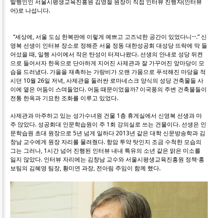
발행인인 서울시평생교육진흥원 김영철 원장이 직접 인터뷰 진행자(인터뷰
어)로 나섭니다.
“세상에, 서울 도심 한복판에 이렇게 예쁘고 고즈넉한 공간이 있었다니···.” 신
영복 선생이 인터뷰 장소로 정해준 서울 정동 대한성공회 대성당 뜨락에 막 들
어섰을 때, 일행 사이에서 작은 탄성이 터져나왔다. 선생의 안내로 성당 뒤켠
으로 들어서자 한옥으로 단아하게 지어진 사제관과 잘 가꾸어진 앞마당이 모
습을 드러냈다. 가을을 재촉하는 가랑비가 오랜 가뭄으로 푸석해진 마당을 적
시던 10월 26일 저녁, 사제관을 둘러싼 로마네스크 양식의 성당 건축물들 사
이에 옅은 어둠이 스며들었다. 어둠 때문이었을까? 이국풍의 주변 건축물들이
전통 한옥과 기묘한 조화를 이루고 있었다.
사제관과 마주하고 있는 성가수녀원 건물 1층 휴게실에서 신영복 선생과 마
주 앉았다. 성공회대 인문학습원이 주 1회 강의실로 쓰는 건물이다. 선생은 인
문학습원 초대 원장으로 5년 넘게 일하다 2013년 같은 대학 신문방송학과 김
창남 교수에게 원장 자리를 물려줬다. 항암 투약 탓인지 조금 수척한 모습의
그는 그러나, 1시간 넘어 진행된 인터뷰 내내 특유의 소년 같은 맑은 미소를
잃지 않았다. 인터뷰 자리에는 김창남 교수와 서울시평생교육진흥원 정책·홍
보팀의 김혜영 팀장, 황미연 과장, 전아림 주임이 함께 했다.