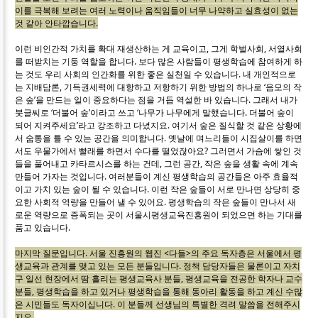
이를 극복해 보려는 여러 노력이나 움직임들이 너무 나약하고 실효성이 없는
것 같아 안타깝습니다.
이런 비인간적 가치를 확대 재생산하는 게 교육이고, 그게 학벌사회, 서열사회
를 떠받치는 기둥 역할을 합니다. 보다 많은 사람들이 평생학습에 참여하게 하
는 것도 우리 사회의 인간화를 위한 좋은 실천일 수 있습니다. 내 개인적으로
는 지배담론, 기득권세력에 대항하고 저항하기 위한 방법의 하나로 ‘음모의 작
은 숲’을 만드는 일이 중요하다는 점을 거듭 역설한 바 있습니다. 그래서 내가
붓글씨로 ‘더불어 숲’이라고 쓰고 ‘나무가 나무에게 말했습니다. 더불어 숲이
되어 지켜주세요’라고 강조하고 다녔지요. 여기서 숲은 질식할 것 같은 상황에
서 숨통을 틀 수 있는 공간을 의미합니다. 옛날에 며느리들이 시집살이를 하면
서도 우물가에서 빨래를 하면서 수다를 떨었잖아요? 그러면서 가슴에 쌓인 것
들을 풀어내고 카타르시스를 하는 건데, 그런 공간, 작은 숲을 생활 속에 계속
만들어 가자는 것입니다. 여러분들이 계신 평생학습의 공간들은 아주 효율적
이고 가치 있는 숲이 될 수 있습니다. 이런 작은 숲들이 서로 만나면 상당히 중
요한 사회적 역량을 만들어 낼 수 있어요. 평생학습의 작은 숲들이 만나서 새
로운 역량으로 증폭되는 곳이 서울시평생교육진흥원이 되었으면 하는 기대를
품고 있습니다.
마지막 질문입니다. 서울 진흥원의 웹진 <다들>의 주요 독자층은 서울에서 평
생교육과 관계를 맺고 있는 모든 분들입니다. 정책 담당자들은 물론이고 자치
구 일선 현장에서 땀 흘리는 평생교육사 분들, 평생교육을 전공한 학자나 교수
분들, 평생학습을 하고 있거나 평생학습을 통해 동아리 활동을 하고 계신 수많
은 시민들도 독자이십니다. 이 분들께 선생님의 특별한 격려 말씀을 전해주시
지요.