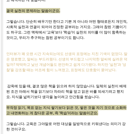
결국 실천의 문제라는 말씀이군요.
그렇습니다. 단순히 배우기만 한다고 기쁜 게 아니라 어떤 형태로든지 개인적,
사회적 실천과 연결이 되어야 진정한 공부라는 거지요. 그래야 참된 기쁨이기
도 하구요. 그런 맥락에서 ‘교육’보다 ‘학습’이 실천의 의미를 더 많이 함축하는
것이고, 우리가 추구하는 참된 공부이기도 합니다.
인터뷰가 꽤 오랜 시간 지속되는데도 선생의 표정에는 지친 기색이 없었다. 말
은 명료했고, 말씨는 부드러웠다. 선생의 부드럽고 나지막한 말씨에 실려온 덕
일까? 딱딱하고 낯선 개념어들도 편안하고 쉽게 다가왔다. 하지만 ‘실천’과 ‘성
찰’을 강조할 때는 어조에 힘이 느껴졌고, 표정에도 단호함이 묻어났다.
감옥에 있을 때, 결코 많은 책을 읽으려 하지 않았습니다. 일체의 실천이 배제
된 조건 아래서 책을 읽기보다 차라리 책을 덮고 읽은 바를 되새기려고 했지
요. 지식을 넓히기보다 생각을 높이려고 안간힘을 썼습니다.
무작정 읽기, 목표 없는 지식 쌓기보다 읽은 것, 쌓은 것을 자기 것으로 소화하
고 내면화하는 게 참다운 공부, 즉 ‘학습’이라는 말씀이군요.
그렇습니다. 교육은 그야말로 어떤 대상을 일방적으로 키워낸다는 의미가 강
한 것이구요.