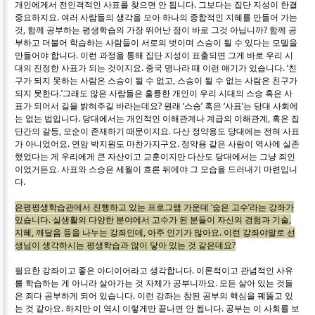
개인에게서 전인격적인 사표를 찾으면 안 됩니다. 그보다는 집단 지성이 한결
중요하지요. 여러 사람들의 생각을 모아 하나의 종합적인 지혜를 만들어 가는
것, 함께 공부하는 평생학습의 가장 뛰어난 점이 바로 그것 아닙니까? 함께 공
부하고 더불어 학습하는 사람들이 서로의 벗이며 스승이 될 수 있다는 모델을
만들어야 합니다. 이런 과정을 통해 집단 지성이 표출되면 그게 바로 우리 시
대의 진정한 사표가 되는 것이지요. 중국 명나라 때 이런 얘기가 있습니다. ‘친
구가 되지 못하는 사람은 스승이 될 수 없고, 스승이 될 수 없는 사람은 친구가
되지 못한다.’그래도 많은 사람들은 훌륭한 개인이 우리 시대의 스승 혹은 사
표가 되어서 길을 밝혀주길 바라는데요? 원래 ‘스승’ 혹은 ‘사표’는 당대 사회에
는 없는 법입니다. 당대에서는 개인적인 이해관계나 계급의 이해관계, 혹은 집
단간의 갈등, 모순이 존재하기 때문이지요. 다산 정약용도 당대에는 전혀 사표
가 아니었어요. 연암 박지원도 마찬가지구요. 정약용 같은 사람이 역사에 실존
했었다는 게 우리에게 큰 자산이고 교훈이지만 다산도 당대에서는 그냥 죄인
이었거든요. 사표와 스승은 세월이 흐른 뒤에야 그 모습을 드러내기 마련입니
다.
은평평생학습관에서 진행하고 있는 프로그램 가운데 ‘숨은 고수’라는 강좌가
있습니다. 실생활의 다양한 분야에서 고수가 된 분들이 자신의 경험과 기술,
지혜, 깨달음 등을 나누는 강좌인데, 아주 인기가 많아요. 이런 강좌야말로 선
생님이 생각하시는 평생학습과 많이 닿아 있는 것 같은데요?
필요한 강좌이고 좋은 아디이어라고 생각합니다. 이론적이고 관념적인 사유
를 학습하는 게 아니라 살아가는 것 자체가 공부니까요. 모든 살아 있는 것들
은 죄다 공부하게 되어 있습니다. 이런 강좌는 참된 공부의 핵심을 꿰뚫고 있
는 것 같아요. 하지만 이 역시 이렇게만 끝나면 안 됩니다. 공부는 이 사회를 보