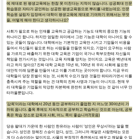
에 제대로 된 평생교육에는 한참 못 미친다는 지적이 많습니다. 성공회대 인문
학습원은 자타가 공인하는 성공한 평생교육원으로 뿌리를 내렸는데요. 인문
학습원 설립자 입장에서 대학이 평생교육에 제대로 기여하기 위해서는 무엇
을, 어떻게 해야 한다고 생각하시나요?
사회가 필요로 하는 인재를 교육하고 공급하는 기능도 대학의 중요한 기능의
하나이긴 합니다. 하지만 엄밀한 의미에서 그런 기능은 대학이 아니어도 할 수
있는 곳들이 많습니다. 대학에서는 기본적인 교육만 시키고 기업들이 비용을
들여서 자신들이 필요로 하는 사람들을 만들면 되지요. 기업이 요구하는 사람
을 가르치고 배출하기 위한 대학 교육은 기업이 국가나 학부모한테 자신들의
책임을 전가시키는 것입니다. 교육 자체를 망치는 것이지요. 교육은 백년대계
라고 하지 않아요? 진짜 대학 교육은 10년 뒤, 100년 뒤 우리 사회에 필요한
대안적 미래 담론을 만들어 내고 이를 가르치는 곳이어야 합니다. 지금 우리
대학들이 당장 돈벌이 되는 것, 사회적 수요가 많은 것들만 뒤따라가면서 이를
충족시켜 주는 역할을 하는 건 대학의 진짜 사명과 기능이 아니지요. 현재 우
리 대학들은 기업들의 막강한 자본력에 완전히 포획되어 있는 것 같아 너무 안
타까울뿐입니다.
‘감옥’이라는 대학에서 20년 동안 공부하다가 졸업한 지 어느덧 30여년이 가
까워 옵니다. 출옥 후에도 지속적으로 공부하고 학습하신 것으로 아는데, 공부
혹은 학습 장소로 감옥과 사회, 어느 쪽이 좋습니까?(웃음)
당송 팔대가 가운데 한 사람인 한유라는 사람이 ‘성인은 무상사’라는 말을 했
습니다. 성인은 정해진 스승이 없다, 성인, 그러니까 깨달은 사람한테는 모든
게 다 스승이라는 말이지요. 사물의 부정적인 측면에서도 배우고 깨달을 수 있