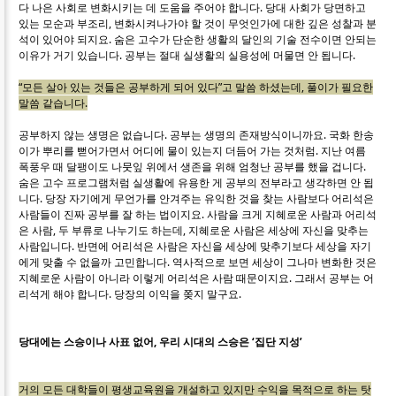
다 나은 사회로 변화시키는 데 도움을 주어야 합니다. 당대 사회가 당면하고
있는 모순과 부조리, 변화시켜나가야 할 것이 무엇인가에 대한 깊은 성찰과 분
석이 있어야 되지요. 숨은 고수가 단순한 생활의 달인의 기술 전수이면 안되는
이유가 거기 있습니다. 공부는 절대 실생활의 실용성에 머물면 안 됩니다.
“모든 살아 있는 것들은 공부하게 되어 있다”고 말씀 하셨는데, 풀이가 필요한
말씀 같습니다.
공부하지 않는 생명은 없습니다. 공부는 생명의 존재방식이니까요. 국화 한송
이가 뿌리를 뻗어가면서 어디에 물이 있는지 더듬어 가는 것처럼. 지난 여름
폭풍우 때 달팽이도 나뭇잎 위에서 생존을 위해 엄청난 공부를 했을 겁니다.
숨은 고수 프로그램처럼 실생활에 유용한 게 공부의 전부라고 생각하면 안 됩
니다. 당장 자기에게 무언가를 안겨주는 유익한 것을 찾는 사람보다 어리석은
사람들이 진짜 공부를 잘 하는 법이지요. 사람을 크게 지혜로운 사람과 어리석
은 사람, 두 부류로 나누기도 하는데, 지혜로운 사람은 세상에 자신을 맞추는
사람입니다. 반면에 어리석은 사람은 자신을 세상에 맞추기보다 세상을 자기
에게 맞출 수 없을까 고민합니다. 역사적으로 보면 세상이 그나마 변화한 것은
지혜로운 사람이 아니라 이렇게 어리석은 사람 때문이지요. 그래서 공부는 어
리석게 해야 합니다. 당장의 이익을 쫒지 말구요.
당대에는 스승이나 사표 없어, 우리 시대의 스승은 ‘집단 지성’
거의 모든 대학들이 평생교육원을 개설하고 있지만 수익을 목적으로 하는 탓