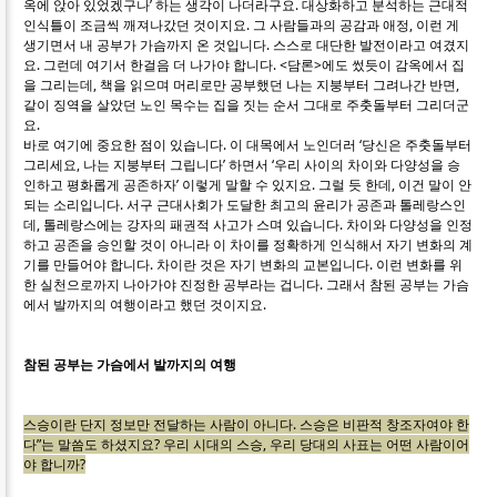
옥에 앉아 있었겠구나’ 하는 생각이 나더라구요. 대상화하고 분석하는 근대적
인식틀이 조금씩 깨져나갔던 것이지요. 그 사람들과의 공감과 애정, 이런 게
생기면서 내 공부가 가슴까지 온 것입니다. 스스로 대단한 발전이라고 여겼지
요. 그런데 여기서 한걸음 더 나가야 합니다. <담론>에도 썼듯이 감옥에서 집
을 그리는데, 책을 읽으며 머리로만 공부했던 나는 지붕부터 그려나간 반면,
같이 징역을 살았던 노인 목수는 집을 짓는 순서 그대로 주춧돌부터 그리더군
요.
바로 여기에 중요한 점이 있습니다. 이 대목에서 노인더러 ‘당신은 주춧돌부터
그리세요, 나는 지붕부터 그립니다’ 하면서 ‘우리 사이의 차이와 다양성을 승
인하고 평화롭게 공존하자’ 이렇게 말할 수 있지요. 그럴 듯 한데, 이건 말이 안
되는 소리입니다. 서구 근대사회가 도달한 최고의 윤리가 공존과 톨레랑스인
데, 톨레랑스에는 강자의 패권적 사고가 스며 있습니다. 차이와 다양성을 인정
하고 공존을 승인할 것이 아니라 이 차이를 정확하게 인식해서 자기 변화의 계
기를 만들어야 합니다. 차이란 것은 자기 변화의 교본입니다. 이런 변화를 위
한 실천으로까지 나아가야 진정한 공부라는 겁니다. 그래서 참된 공부는 가슴
에서 발까지의 여행이라고 했던 것이지요.
참된 공부는 가슴에서 발까지의 여행
스승이란 단지 정보만 전달하는 사람이 아니다. 스승은 비판적 창조자여야 한
다”는 말씀도 하셨지요? 우리 시대의 스승, 우리 당대의 사표는 어떤 사람이어
야 합니까?