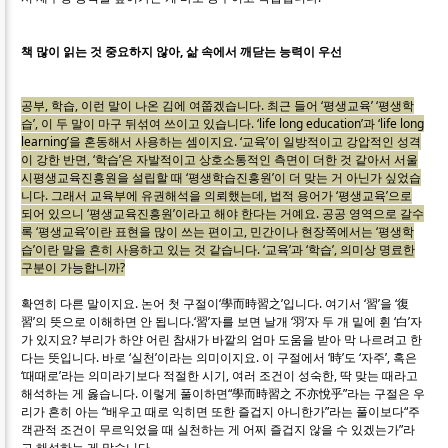
책 많이 읽는 것 중요하지 않아, 삶 속에서 깨닫는 능력이 우선
공부, 학습, 이런 말이 나온 김에 여쭙겠습니다. 최근 들어 ‘평생교육’ ‘평생학
습’, 이 두 말이 마구 뒤섞여 쓰이고 있습니다. ‘life long education’과 ‘life long
learning’을 혼동해서 사용하는 셈이지요. ‘교육’이 일방적이고 강압적인 성격
이 강한 반면, ‘학습’은 자발적이고 상호소통적인 측면이 더한 것 같아서 서울
시평생교육진흥원을 설립할 때 ‘평생학습진흥원’이 더 맞는 거 아닌가 싶었습
니다. 그래서 교육부에 유권해석을 의뢰했는데, 법적 용어가 ‘평생교육’으로
되어 있으니 ‘평생교육진흥원’이라고 해야 한다는 거예요. 공공 영역으로 갈수
록 ‘평생교육’이란 표현을 많이 쓰는 편이고, 민간이나 현장쪽에서는 ‘평생학
습’이란 말을 흔히 사용하고 있는 것 같습니다. ‘교육’과 ‘학습’, 의미상 명료한
구분이 가능합니까?
확연히 다른 말이지요. 논어 첫 구절이‘學而時習之’입니다. 여기서 ‘習’을 ‘復
習’의 뜻으로 이해하면 안 됩니다.‘習’자를 보면 날개 ‘羽’자 두 개 밑에 휜 ‘白’자
가 있지요? 부리가 하얀 어린 참새가 바깥의 엄마 도움을 받아 막 나르려고 한
다는 뜻입니다. 바로 ‘실천’이라는 의미이지요. 이 구절에서 ‘時’도 ‘자주’, 혹은
‘때때로’라는 의미라기보다 적절한 시기, 여러 조건이 성숙한, 딱 맞는 때라고
해석하는 게 옳습니다. 이렇게 풀이하면“學而時習之 不亦悅乎”라는 구절은 우
리가 흔히 아는 “배우고 때로 익히면 또한 즐겁지 아니한가”라는 풀이보다“주
객관적 조건이 무르익었을 때 실천하는 게 어찌 즐겁지 않을 수 있겠는가”라
고 해석하는 게 맞습니다.