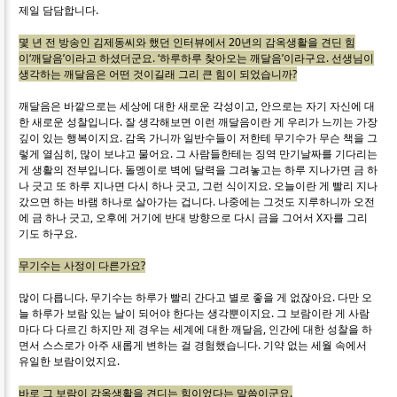
제일 담담합니다.
몇 년 전 방송인 김제동씨와 했던 인터뷰에서 20년의 감옥생활을 견딘 힘
이‘깨달음’이라고 하셨더군요. ‘하루하루 찾아오는 깨달음’이라구요. 선생님이
생각하는 깨달음은 어떤 것이길래 그리 큰 힘이 되었습니까?
깨달음은 바깥으로는 세상에 대한 새로운 각성이고, 안으로는 자기 자신에 대
한 새로운 성찰입니다. 잘 생각해보면 이런 깨달음이란 게 우리가 느끼는 가장
깊이 있는 행복이지요. 감옥 가니까 일반수들이 저한테 무기수가 무슨 책을 그
렇게 열심히, 많이 보냐고 물어요. 그 사람들한테는 징역 만기날짜를 기다리는
게 생활의 전부입니다. 돌멩이로 벽에 달력을 그려놓고는 하루 지나가면 금 하
나 긋고 또 하루 지나면 다시 하나 긋고, 그런 식이지요. 오늘이란 게 빨리 지나
갔으면 하는 바램 하나로 살아가는 겁니다. 나중에는 그것도 지루하니까 오전
에 금 하나 긋고, 오후에 거기에 반대 방향으로 다시 금을 그어서 X자를 그리
기도 하구요.
무기수는 사정이 다른가요?
많이 다릅니다. 무기수는 하루가 빨리 간다고 별로 좋을 게 없잖아요. 다만 오
늘 하루가 보람 있는 날이 되어야 한다는 생각뿐이지요. 그 보람이란 게 사람
마다 다 다르긴 하지만 제 경우는 세계에 대한 깨달음, 인간에 대한 성찰을 하
면서 스스로가 아주 새롭게 변하는 걸 경험했습니다. 기약 없는 세월 속에서
유일한 보람이었지요.
바로 그 보람이 감옥생활을 견디는 힘이었다는 말씀이군요.