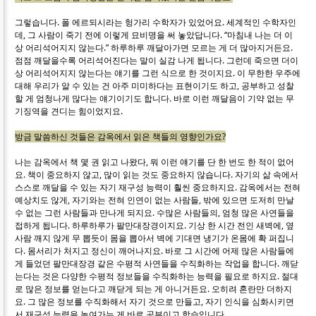
그렇습니다. 폴 에르되시라는 헝가리 수학자가 있었어요. 세계적인 수학자인
데, 그 사람이 죽기 전에 이렇게 묘비명을 써 놓았답니다. “마침내 나는 더 이
상 어리석어지지 않는다.” 하루하루 깨달아가면 모르는 게 더 많아지거든요.
점점 깨달을수록 어리석어진다는 말이 실감 나게 됩니다. 그런데 죽으면 더이
상 어리석어지지 않는다는 얘기를 그런 식으로 한 것이지요. 이 무한한 우주에
대해 우리가 알 수 있는 건 아주 미미하다는 표현이기도 하고, 공부하고 성찰
할 게 엄청나게 많다는 얘기이기도 합니다. 바로 이런 깨달음이 기약 없는 무
기징역을 견디는 힘이었지요.
방금 말씀하신 것들은 감옥에서 읽은 책들의 영향인가요?
나는 감옥에서 책 몇 권 읽고 나왔다, 뭐 이런 얘기를 단 한 번도 한 적이 없어
요. 책이 중요하지 않고, 많이 읽는 것도 중요하지 않습니다. 자기의 삶 속에서
스스로 깨달을 수 있는 자기 재구성 능력이 훨씬 중요하지요. 감옥에서는 전혀
예상치도 않게, 자기와는 전혀 인연이 없는 사람들, 밖에 있으면 도저히 만날
수 없는 그런 사람들과 만나게 되지요. 수많은 사람들의, 엄청 많은 사연들을
접하게 됩니다. 하루하루가 팔만대장경이지요. 기상 한 시간 전인 새벽에, 옆
사람 깨지 않게 무 뽑듯이 몸을 뽑아서 벽에 기대면 냉기가 온몸에 확 퍼집니
다. 몸서리가 처지고 정신이 깨어나지요. 바로 그 시간에 어제 많은 사람들에
게 들었던 팔만대장경 같은 수평적 사연들을 수직화하는 작업을 합니다. 깨닫
는다는 것은 다양한 수평적 정보들을 수직화하는 능력을 필요로 하지요. 절대
로 많은 정보를 얻는다고 깨닫게 되는 게 아니거든요. 오히려 혼란만 더하지
요. 그 많은 정보를 수직화해서 자기 것으로 만들고, 자기 인식을 심화시키면
서 재구성 능력을 높여가는 게 바로 공부이고 학습입니다.