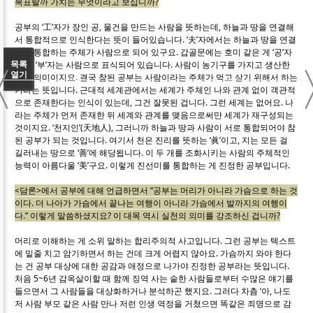
목표랄까 가치는 무엇이라고 보십니까?
공부의 ‘工’자가 장인 공, 물건을 만드는 사람을 뜻하는데, 하늘과 땅을 연결해
서 통합적으로 인식한다는 뜻이 들어있습니다. ‘夫’자에서는 하늘과 땅을 연결
하고 통합하는 주체가 사람으로 되어 있구요. 갑골문에는 호미 같은 게 ‘공’자
〈
목록
이고, ‘부’자는 사람으로 표식되어 있습니다. 사람이 농기구를 가지고 생산한
열기
다는 의미이지요. 결국 참된 공부는 사람이라는 주체가 먹고 살기 위해서 하는
거라는 뜻입니다. 근대적 세계관에서는 세계가 주체인 나와 관계 없이 객관적
으로 존재한다는 인식이 있는데, 그건 잘못된 겁니다. 그런 세계는 없어요. 나
라는 주체가 먼저 존재한 뒤 세계와 관계를 맺음으로써만 세계가 재구성되는
것이지요. ‘천지인’(天地人), 그러니까 하늘과 땅과 사람이 서로 통합되어야 참
된 공부가 되는 것입니다. 여기서 천은 진리를 뜻하는 ‘眞’이고, 지는 모든 걸
길러내는 땅으로 ‘善’에 해당됩니다. 이 두 개를 조화시키는 사람의 주체적인
능력이 아름다울 ‘美’구요. 이렇게 진선미를 통합하는 게 진정한 공부입니다.
<담론>에서 공부에 대해 언급하면서 “공부는 머리가 아니라 가슴으로 하는 것
이다. 더 나아가 가슴에서 끝나는 여행이 아니라 가슴에서 발까지의 여행이
다.” 이렇게 말씀하셨지요? 이 대목 역시 실천의 의미를 강조하신 겁니까?
머리로 이해하는 게 소위 말하는 합리주의적 사고입니다. 그런 공부는 텍스트
에 밑줄 치고 암기하면서 하는 건데 크게 어렵지 않아요. 가슴까지 와야 한다
는 건 공부 대상에 대한 공감과 애정으로 나가야 진정한 공부라는 뜻입니다.
처음 5~6년 감옥살이할 때 함께 징역 사는 숱한 사람들로부터 수많은 얘기를
들으면서 그 사람들을 대상화하거나 분석하곤 했지요. 그러다 차츰 ‘아, 나도
저 사람 부모 같은 사람 만나 저런 인생 역정을 거쳤으면 똑같은 죄명으로 감