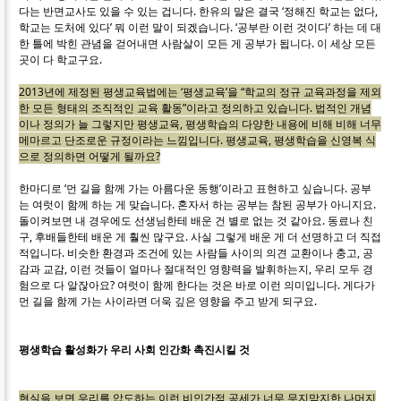
다는 반면교사도 있을 수 있는 겁니다. 한유의 말은 결국 ‘정해진 학교는 없다,
학교는 도처에 있다’ 뭐 이런 말이 되겠습니다. ‘공부란 이런 것이다’ 하는 데 대
한 틀에 박힌 관념을 걷어내면 사람살이 모든 게 공부가 됩니다. 이 세상 모든
곳이 다 학교구요.
2013년에 제정된 평생교육법에는 ‘평생교육’을 “학교의 정규 교육과정을 제외
한 모든 형태의 조직적인 교육 활동”이라고 정의하고 있습니다. 법적인 개념
이나 정의가 늘 그렇지만 평생교육, 평생학습의 다양한 내용에 비해 비해 너무
메마르고 단조로운 규정이라는 느낌입니다. 평생교육, 평생학습을 신영복 식
으로 정의하면 어떻게 될까요?
한마디로 ‘먼 길을 함께 가는 아름다운 동행’이라고 표현하고 싶습니다. 공부
는 여럿이 함께 하는 게 맞습니다. 혼자서 하는 공부는 참된 공부가 아니지요.
돌이켜보면 내 경우에도 선생님한테 배운 건 별로 없는 것 같아요. 동료나 친
구, 후배들한테 배운 게 훨씬 많구요. 사실 그렇게 배운 게 더 선명하고 더 직접
적입니다. 비슷한 환경과 조건에 있는 사람들 사이의 의견 교환이나 충고, 공
감과 교감, 이런 것들이 얼마나 절대적인 영향력을 발휘하는지, 우리 모두 경
험으로 다 알잖아요? 여럿이 함께 한다는 것은 바로 이런 의미입니다. 게다가
먼 길을 함께 가는 사이라면 더욱 깊은 영향을 주고 받게 되구요.
평생학습 활성화가 우리 사회 인간화 촉진시킬 것
현실을 보면 우리를 압도하는 이런 비인간적 공세가 너무 무지막지한 나머지