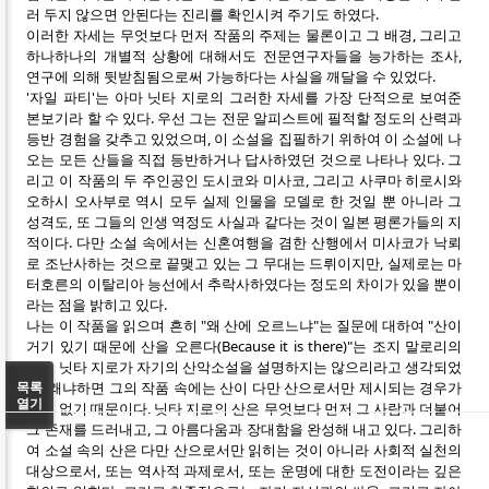
러 두지 않으면 안된다는 진리를 확인시켜 주기도 하였다.
이러한 자세는 무엇보다 먼저 작품의 주제는 물론이고 그 배경, 그리고
하나하나의 개별적 상황에 대해서도 전문연구자들을 능가하는 조사,
연구에 의해 뒷받침됨으로써 가능하다는 사실을 깨달을 수 있었다.
'자일 파티'는 아마 닛타 지로의 그러한 자세를 가장 단적으로 보여준
본보기라 할 수 있다. 우선 그는 전문 알피스트에 필적할 정도의 산력과
등반 경험을 갖추고 있었으며, 이 소설을 집필하기 위하여 이 소설에 나
오는 모든 산들을 직접 등반하거나 답사하였던 것으로 나타나 있다. 그
리고 이 작품의 두 주인공인 도시코와 미사코, 그리고 사쿠마 히로시와
오하시 오사부로 역시 모두 실제 인물을 모델로 한 것일 뿐 아니라 그
성격도, 또 그들의 인생 역정도 사실과 같다는 것이 일본 평론가들의 지
적이다. 다만 소설 속에서는 신혼여행을 겸한 산행에서 미사코가 낙뢰
로 조난사하는 것으로 끝맺고 있는 그 무대는 드뤼이지만, 실제로는 마
터호른의 이탈리아 능선에서 추락사하였다는 정도의 차이가 있을 뿐이
라는 점을 밝히고 있다.
나는 이 작품을 읽으며 흔히 "왜 산에 오르느냐"는 질문에 대하여 "산이
거기 있기 때문에 산을 오른다(Because it is there)"는 조지 말로리의
말로 닛타 지로가 자기의 산악소설을 설명하지는 않으리라고 생각되었
다. 왜냐하면 그의 작품 속에는 산이 다만 산으로서만 제시되는 경우가
목록
열기
거의 없기 때문이다. 닛타 지로의 산은 무엇보다 먼저 그 사람과 더불어
그 존재를 드러내고, 그 아름다움과 장대함을 완성해 내고 있다. 그리하
여 소설 속의 산은 다만 산으로서만 읽히는 것이 아니라 사회적 실천의
대상으로서, 또는 역사적 과제로서, 또는 운명에 대한 도전이라는 깊은