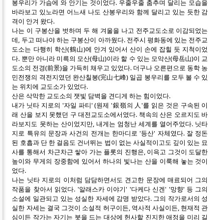
봉우리가 가슴에 와 안기는 것이었다. 우줄우줄 춤추며 달리는 모습을
바라보고 있노라면 어느새 나도 산봉우리와 함께 달리고 있는 듯한 감
격이 안겨 왔다.
나는 이 구봉산을 벗하며 두 해 겨울을 나고 전주교도소로 이감되었는
데, 두고 떠나야 하는 구봉산이 아까웠다. 전주시 평화동에 있는 전주교
도소는 다행히 학산(鶴山)에 안겨 있어서 산이 손에 잡힐 듯 지척이었
다. 뿐만 아니라 미륵의 모산(母山)이라 할 수 있는 모악산(母岳山)이 교
도소의 전경(前景)을 가득히 채우고 있었다. 더구나 오른편으로 동학 농
민전쟁의 격전지였던 완산칠봉(完山七峰) 일곱 봉우리를 모두 볼 수 있
는 위치에 교도소가 있었다.
산은 삭막한 교도소의 잿빛 담벽을 견디게 하는 힘이었다.
내가 닛타 지로의 '자일 파티' (원제 '銀嶺의 人'를 읽은 것은 구속된 이
래 산을 보지 못했던 구 대전교도소에서였다. 책속의 산은 오르지도 바
라보지도 못하는 산이었지만, 내게는 엄청난 세계를 열어주었다. 닛타
지로 특유의 문장과 사건의 전개는 한마디로 '등산' 자체였다. 잘 정돈
된 호흡과 단 한 걸음도 건너뛰는 법이 없는 사실적이고도 깊이 있는 묘
사를 통해서 차근차근 쌓아 가는 플롯의 진행은, 이윽고 그것이 도달한
높이와 무게의 장중함에 있어서 하나의 빛나는 산을 이룩해 놓는 것이
었다.
나는 닛타 지로의 이처럼 담담하면서도 견고한 문장에 매료되어 그의
작품을 찾아서 읽었다. '알래스카 이야기' '다케다 신겐' '망향' 등 그의
소설에 일관되고 있는 성실한 자세에 감명 받았다. 그의 작가로서의 성
실한 자세는 결국 그것이 소설적 허구이든, 역사적 사실이든, 현재적 관
심이든 작가는 자기는 붓을 드는 대상에 헌사할 진지한 애정을 미리 길