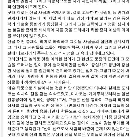
함의로 읽힌다. 그리고 최종적으로는 자기 자신과의 싸움, 그리고 자아
의 실현에 이르게 된다.
닛타 지로는 산을 사람과 관계시키되, 결코 고독한 한 사람의 등 반가와
관계시키지 않는다. 이 '자일 파티'에도 '검정 거미'로 불리는 검은 등산
복의 외로운 등반가가 등장한다. 그러나 그는 고독하고 비정한, 심지어
는 불길한 존재로 제시되어 다른 것을 드러내기 위한 장치 이상의 의미
를 부여하지 않고 있다.
산을 어떤 총체적 의미로 파악하고 그것을 사람들의 집단과 관계시키
고, 다시 그 사람들을 그들의 예술과 학문, 사랑과 우정, 그리고 유년시
절에 이르기까지 풍부한 인간적 서정을 그 속에 담아내고 있다.
그러면서도 놀라운 것은 이러한 함의가 단 한번도 문장의 표면에 그 모
습을 드러내는 일이 없이 철저하리만큼 산악에 충실하고 등반에 충실
한 사실적 필치를 일관되게 견지하고 있다는 점이다. 그렇기 때문에 바
위와 나무, 바람과 비, 천둥과 번개, 얼음과 눈과 같이 극히 자연적인 대
상물들이 생생하게 살아서 다가온다.
예술 작품으로 되살아나는 것은 비단 이것뿐만이 아니다. 실제로 도시
코는 의사의 길을 걷는 의학도였고, 미사코는 가마쿠라보리라는 일본
전통공예에 정진하는 공예가로서, 그들은 산을 통하여 그들의 의지와
정서를 그들의 구체적인 삶 속에 내면화시켜 나간다. 이처럼 그들의 삶
과 등반이 흔연히 융화되면서 학문으로 결실되고, 가마쿠라보리의 문
양으로 승화되고 있다. 이러한 산과 사람의 승화과정이 시종 잔잔하면
서도 깊이 있는 필치로 조명되고 있다는 점이 이 소설이 갖는 무게를 더
해준다고 생각된다. "산이 산으로서 사람의 바깥에 존재하지 않는다"는
닛타 지로의 산의 철학은 무심히 산을 오르는 우리들로 하여금 산을 새