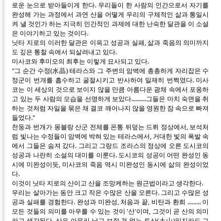
로운 눈으로 받아들이게 한다. 우리들이 한 사람의 인간으로서 자기를
완성해 가는 과정에서 과연 산을 어떻게 우리의 구체적인 삶과 통일시
켜 낼 것인가 하는 지극히 인간적인 과제에 대한 난숙한 달관을 이 소설
은 이야기하고 있는 것이다.
닛타 지로의 이러한 달관은 이윽고 성공과 실패, 삶과 죽음의 의미까지
도 깊은 통찰 속에서 되살려내고 있다.
미사코와 후미오의 최후는 이렇게 묘사되고 있다.
"그 순간 수정(水晶) 테라스와 그 주변의 암벽에 총총하게 자리잡은 수
정군이 번개를 흡수하고 굴절시키고 반사하여 일제히 번쩍였다. 미사
코는 이 세상의 것으로 보이지 않을 만큼 아름다운 광채 속에서 포옹하
고 있는 두 사람의 모습을 선명하게 보았다..........그들은 마치 숙면을 취
하는 것처럼 자일을 묶은 채 결코 깨어나지 않을 영원한 잠 속으로 빠져
들었다."
천둥과 번개가 몽블랑 산군 전체를 온통 뒤덮는 드뤼 정상에서, 보석처
럼 빛나는 수정들이 암벽에 박혀 있는 테라스에서, 거대한 빛의 폭발 속
에서 그들은 숨져 갔다. 그리고 그랑드 조라스의 정상에 오른 도시코의
성공과 나란히 소설의 대미를 이룬다. 도시코의 성공이 어떤 완성인 동
시에 미완성이듯, 미사코의 죽음 역시 미완성인 동시에 삶의 완성이었
다.
이것이 닛타 지로의 산이고 산을 조망케하는 원근법이라고 생각한다.
우리는 살아가는 동안 크고 작은 수많은 산을 오른다. 그리고 수많은 성
공과 실패를 경험한다. 완성과 미완성, 처음과 끝, 비탄과 환희 ......... 이
모든 것들의 의미를 아우를 수 있는 것이 '산'이며, 그것이 곧 산의 의미
라고 생각된다. 산은 아무리 낮고 보잘 것 없는 토산(土山)일지라도 그