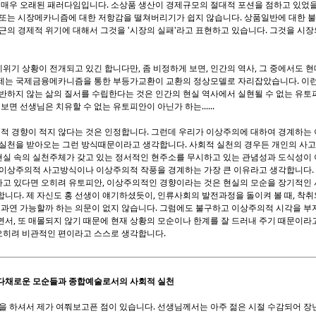
는 매우 오래된 패러다임입니다. 소상품 생산이 경제규모의 절대적 포션을 점하고 있었
 또는 시장메카니즘에 대한 저항감을 떨쳐버리기가 쉽지 않습니다. 상품일반에 대한 
근의 경제적 위기에 대해서 그것을 '시장의 실패'라고 표현하고 있습니다. 그것을 시
경제위기 상황이 전개되고 있긴 합니다만, 좀 비정하게 보면, 인간의 역사, 그 중에서도 
제는 국제금융메카니즘을 통한 부등가교환이 교환의 정상모델로 자리잡았습니다. 이런
반하지 않는 삶의 질서를 수립한다는 것은 인간의 현실 역사에서 실현될 수 없는 유토
보면 선생님은 치유할 수 없는 유토피안이 아닌가 하는......
의적 경향이 적지 않다는 것은 인정합니다. 그런데 우리가 이상주의에 대하여 경계하는
 실천을 받아오는 그런 방식때문이라고 생각합니다. 사회적 실천의 경우든 개인의 사
 현실 속의 실천주체가 갖고 있는 정서적인 현주소를 무시하고 있는 관념성과 도식성이
 이상주의적 사고방식이나 이상주의적 작풍을 경계하는 가장 큰 이유라고 생각합니다.
고 있다면 오히려 유토피안, 이상주의적인 경향이라는 것은 현실의 모순을 장기적인
니다. 제 자신도 홍 선생이 얘기하셨듯이, 인류사회의 발전과정을 돌이켜 볼 때, 착취
 과연 가능할까 하는 의문이 없지 않습니다. 그럼에도 불구하고 이상주의적 시각을 부
서, 또 매몰되지 않기 때문에 현재 상황의 모순이나 한계를 잘 드러내 주기 때문이라고
히려 비관적인 편이라고 스스로 생각합니다.
다채로운 모순들과 종합예술로서의 사회적 실천
을 하셔서 제가 여쭤보고픈 점이 있습니다. 선생님께서는 아주 젊은 시절 수감되어 장년