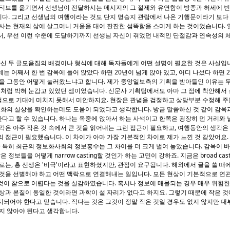
모티브를 옮기면서 선생님이 전달하시는 메시지의 그 절제와 유연함이 방종과 허세에 
다. 그리고 선생님의 여행이라는 것도 단지 명승지 관람에서 나온 기행문이라기 보다 
 사는 현재의 삶에 살그머니 거울을 대어 잔잔한 섬뜩함을 스미게 하는 것이었습니다.
서, 우선 이런 수준에 도달하기까지 선생님 자신이 겪었던 내적인 단절감과 연속성의 
하신 두 글모음집의 배경이나 형식에 대해 독자들에게 어떤 설명이 필요한 것은 사실입
는 어째서 한 번 감옥에 들어 앉았다 하면 20년이 넘게 앉아 있고, 어디 나섰다 하면 
살을 그동안 어떻게 눌러왔느냐고 합니다. 제가 중앙일보측의 기획을 받아들인 이유는
못처럼 박혀 눈감고 있었던 셈이었습니다. 신문사 기획팀에서도 아마 그 점에 착안해서
으로 기대에 미치지 못해서 미안하지요. 현장은 관념을 검정하고 상당부분 수정해 주
계화의 실상을 확인하는데도 도움이 되었다고 생각합니다. 방금 말씀하신 것 같이 감옥
고 할 수 있습니다. 하나는 옥중에 앉아서 하는 사색이고 한쪽은 굉장히 먼 거리와 
각은 아주 작은 것 속에서 큰 것을 읽어내는 그런 접근이 필요하고, 여행동안의 생각은
 접근이 필요했습니다. 이 차이가 아마 가장 기본적인 차이로 제가 느낀 것 같았어요.
특히 최근의 정보화사회의 정보홍수는 그 차이를 더 크게 벌여 놓았습니다. 감옥이 
 정보들을 어떻게 narrow casting할 것인가 하는 고민이 강하죠. 지금은 broad ca
로는, 홍 선생은 '비극'이라고 표현하셨지만, 관점이 요구됩니다. 해외에서 글을 쓸 때
것을 선별해야 하고 어떤 맥락으로 연결해내는 일입니다. 모든 현상이 기본적으로 연관
것이 참으로 어렵다는 것을 실감하였습니다. 혹시나 정보에 매몰되는 경우 매우 위험한
상과 본질이 동일한 것이라면 과학이 설 자리가 없다고 하지요. 그렇기 때문에 작은 것
되어야 한다고 믿습니다. 작다는 것은 그것이 정말 작은 것일 경우도 없지 않지만 대부
지 않아야 된다고 생각합니다.