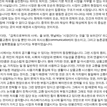
의 자유를 승인한다는 의미도 되지요. 그래서 기본 적으로 시장을 거부할 수 없는 이유
이 사실입니다. 그러나 시장은 동시에 모순의 현장입니다. 시장이 교환의 현장임이 사
니다. 그리고 사용가치와 교환가치의 모순이 집중되는 구조가 바로 시장입니다. 제가 
니다만 특히 이 점과 관련하여 시장이 결코 평등한 공간이 아니라는 데에 그것에 대 
장에 있는 것이 아닙니다. 현재와 미래의 모순, 개인과 전체의 모순, 인간과 자연의 
장에 기대할 수 없다고 믿습니다. 중국의 한나라 재상이 후임 재상에게 정사 의 중심은
 모이는 곳이 바로 재판과 시장이라는 것이지요.
니다만, 『감옥으로부터의 사색』을 보면, 옛날에는 '시장간다'는 것을 '장 보러간다' 라
품교환의 장소일 뿐만 아니라 의사소통(communication)의 장소이고, 그리고 농촌
을 발휘했음을 상기시키는 부분이었습니다.
도시에서는 자유의 공기를 마실 수 있다는 격언마저 등장했었습니다. 그런 시장의 원리,
 곧 개인의 개성과 자유, 사회의 다양성과 변화의 가능성을 존중하는 것과 연결되기 
만큼은 조심스럽게 접근해야 합니다. 원래 가치란 것은, 물론 잘 아시겠지만, 상품교
는 삶, 가치있는 일 등 일반적인 의미로 사용하고 있습니다만, 가치란 것은 교환을 전제
불가능한 개념입니다. 사용가치를 중심에 두는 생활이나 상품교환 시스템이 아닌 분
여지가 아예 없는 것이죠. 그렇기 때문에 '가치'란 것은 크기 즉 가치량이 동일해야 교환
 성립하는가 하는 점이 문제가 되는거죠. 이 부분에 있어서 시장이라는 것은, 아까 
 가치 교환의 현장으로서 무수한 부등가교환의 복마전으로 전락될 수도 있는 것이죠. 
간으로 전락할 수 있는 그런 양면성이 있다고 생각됩니다. 그래서 이 점 때문에 저는 
니다. 논의를 좀더 진척시키면, 교환 당사자간의 부등가교환은 그래도 작은 규모의 수탈
체가 어떤 저의를 가진 집단 또는 사회적인 힘이 통제해내고 있다면 최소한으로 우리가
 것이라고 생각합니다. 라스베가스라는 도시에 들어가는 것만으로 이미 돈을 잃지 않을
. 우리가 가지고 있는 시장과 자유를 연결시키는 정서는 반봉건적인 시민사회의 정서