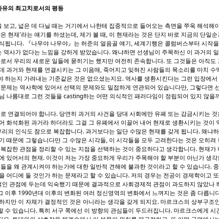
 자유의 최고치로서의 평등
것을 보고, 넓은 데 다닐 때는 거기에서 나한테 집중적으로 들어오는 측면을 쭈욱 해석해
은 현재'라는 얘기를 하셨는데, 제가 볼 때, 이 현재라는 것은 단지 바로 지금의 단일순
인식됩니다. 『나무야 나무야』는 허준의 얼음골 얘기, 세계기행은 콜럼버스부터 시작을
 역사가 없다는 느낌을 강하게 받았습니다. 왜냐하면 선생님이 주목하신 이 과거의 일
나로서 우리의 새로운 일들에 묻히기는 했지만 여전히 존속합니다. 또 그것들은 아직도
데 과거와 현재를 연결시키는 그 이음매, 죽어지고 잊혀진 사람들의 목소리를 마치 수
야 하는지 가려내는 기준같은 것은 없으셨는지요. 역사를 생환시킨다는 그런 입장에서
이 문제는 역사학에 있어서 선택의 문제와도 밀접하게 연관되어 있습니다만, 그렇다면 
님 나름대로 그런 것들을 casting하는 어떤 의식적인 패러다임이 정립되어 있지 않을
제로 연결되어야 합니다. 당연히 과거의 사건을 당대 사회에만 유폐 또는 감금시키는 
되어 화석화된 과거라 하더라도 그걸 그 유폐에서 이끌어 내어 현재로 생환시키는 것이
 우리의 인식도 참으로 복잡합니다. 과거보다는 일단 수많은 현재를 갖게 됩니다. 왜냐
기 때문에 그렇습니다만 그 수많은 시각들, 이 시각들을 모두 고려한다는 것은 오히려
 복잡한 관점을 정리할 수 있는 지점을 선택하는 것이 중요하다고 생각합니다. 현재가
에 있어서의 현재. 이것이 저는 가장 중요하게 우리가 주목해야 할 부분이 아닌가 생각
것들을 왜 관계시켜야 하는가에 대한 일반적 견해에 불과한 것이라고 할 수 있습니다. 
을 어디에 둘 것인가 하는 문제라고 할 수 있습니다. 저의 경우는 전공이 경제학이고 
인 관점에 두는데 익숙했기 때문에 결과적으로 사회경제적 관점이 과도하지 않았나 하
 이후 1990년대 이후의 변화된 여러 정신영역의 변화에서 느껴지는 것은 좀 다릅니
 하지만 이 자체가 결정적인 것은 아니라는 생각을 갖게 되지요. 마르크스의 상부구조
 수 있습니다. 특히 서구 쪽에선 이 방향의 관심들이 두드러집니다. 마르크스에게 시