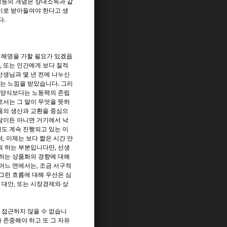
평등의 개념은 상대소득과 같
미로 받아들여야 한다고 생
다.
인 해명을 가할 필요가 있겠읍
 또는 인간에게 보다 질적
선생님과 몇 년 전에 나누신
는 느낌을 받았습니다. 그리
립양식보다는 노동력의 존립
로서는 그 말이 무엇을 뜻하
품의 생산과 교환을 중심으
람이든 아니면 거기에서 낙
도 계속 진행되고 있는 이
 이제는 보다 짧은 시간 안
워 하는 부분입니다만, 선생
하는 상품화의 경향에 대해
어느 면에서는, 조금 서구적
그런 흐름에 대해 우선은 심
대안, 또는 시장경제와 상
 접근하지 않을 수 없습니
 존중해야 하고 또 그 자유