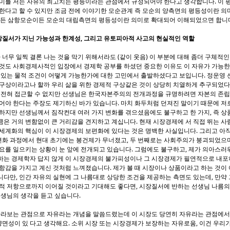
의미를 저는 자유의 최고치는 평등이라는 관점에서 규정되어야 한다고 생각합니다. 이 
한다고 할 수 있지만 조금 전에 이야기한 모순관계 즉 모순의 양측면의 평등성이란 의
이든 삼항모순이든 모순의 대립측면의 평등성이란 의미로 확대되어 이해되었으면 합니
질서가 지닌 가능성과 한계성, 그리고 유토피아적 사고의 현실적인 역할
가 너무 일찍 결론 나는 것을 막기 위해서라도 (같이 웃음) 이 부분에 대해 좀더 구체적
것도 사회경제사적인 입장에서 경제학 공부를 하셨던 중요한 이유도 이 자유가 가능한,
 있는 물적 조건이 어떻게 가능한가에 대한 고민에서 출발하셨다고 보입니다. 정운영 
 구상이라고나 할까 우리 삶을 위한 경제적 구상같은 것이 상당히 치열하게 추구되었다
에 전혀 접근할 수 없지만 선생님은 한국자본주의의 전개과정을 규명하려면 자본의 존
어야 한다는 주장도 제기하신 바가 있습니다. 마치 화두처럼 던져진 말이기 때문에 저
하지만 선생님께서 짐작컨대 여러 가지 변화를 겪으셨음에도 불구하고 한 가지, 즉 상
은 거의 변함없이 큰 거리감을 견지하고 계십니다. 현재 시장경제에 서 직접 뛰는 사
세계화의 핵심이 이 시장경제의 보편화에 있다는 것은 명백한 사실입니다. 그리고 아직
화 과정에서 현대 초기에는 봉건제가 무너졌고, 두 번째로는 사회주의가 붕괴되었으며,
요를 일으키는 상황이 눈 앞에 전개되고 있습니다. 그럼에도 불구하고, 제가 의아스러
하는 경제학자 답지 않게 이 시장경제의 불가피성이나 그 시장경제가 필연적으로 내포
항감을 가지고 계신 것처럼 느껴졌습니다. 제가 볼 때 시장이나 상품이라고 하는 것이 
다만, 인간 자유의 실현에 그 나름대로 상당한 조건을 제공하는 측면도 있는데, 만약 
적 저항으로까지 이어질 것이라고 기대해도 좋다면, 시장질서에 반하는 선생님 나름의 
선생님의 생각을 듣고 싶습니다.
 바라보는 관점으로 자유라는 개념을 말씀드렸는데 이 시장도 당연히 자유라는 관점에서
 양면성이 있 다고 생각해요. 소위 시장 또는 시장경제가 보장하는 자유로움, 이건 우리가