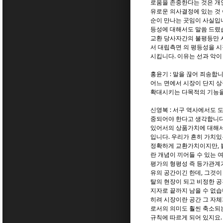
로움을 존중한다는 것은 개인
유로운 의사결정에 있는 것 
순이 만나는 곳임이 사실입
등성에 대해서도 말씀 드렸습
교환 당사자간의 불평등만 시
서 대립측면 의 평등성을 시
시킵니다. 이유는 선과 악이
홍윤기 : 말을 끊어 죄송합
어느 면에서 시장이 단지 상
확대시키는 다목적의 기능
신영복 : 서구 역사에서도 
중되어야 한다고 생각합니다.
있어서의 상품가치에 대해서
입니다. 우리가 흔히 가치있
정확하게 교환가치이지만, 
란 개념이 끼어들 수 있는 
평가의 형평성 즉 등가관계가
유의 공간이긴 한데, 그것이
탈의 현장이 되고 비정한 공
지자로 끝까지 남을 수 없습
히려 시장이란 공간 그 자
로서의 의미도 훨씬 축소되는
규칙에 따르게 되어 있지요