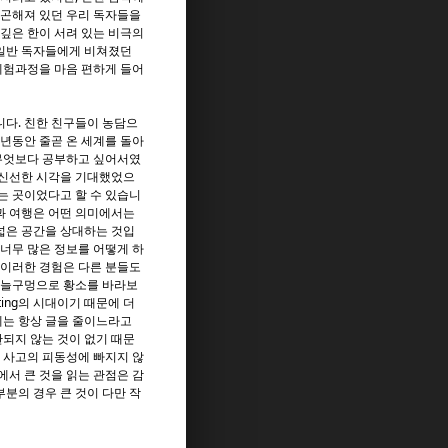
빈곤해져 있던 우리 독자들을
깊은 한이 서려 있는 비극의
 일반 독자들에게 비쳐졌던
체험과정을 마음 편하게 들어
니다. 친한 친구들이 농담으
2년동안 줄곧 온 세계를 돌아
 무엇보다 공부하고 싶어서였
 신선한 시각을 기대했었으
는 곳이었다고 할 수 있습니
과 여행은 어떤 의미에서는
넓은 공간을 상대하는 것입
 너무 많은 정보를 어떻게 하
 이러한 경험은 다른 분들도
바늘구멍으로 황소를 바라보
sting의 시대이기 때문에 더
에는 항상 글을 줄이느라고
되지 않는 것이 없기 때문
 사고의 피동성에 빠지지 않
에서 큰 것을 읽는 관점은 감
분의 경우 큰 것이 다만 작