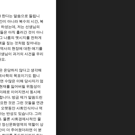
야 한다는 말씀으로 들립니
간이 아니라 복수의 시간, 복
 하셨는데, 저는 선생님의
들은 아직 흘러간 것이 아니
 그 나름의 멧시지를 전하게
맥을 짚는 것처럼 짚어내는
 역사의 현장에 대한 얘기를
선생님이 과거의 사건을 우리
까요.
것은 온당하지 않다고 생각해
 역사학의 목표이기도 합니
하면 수많은 이해 당사자가 엄
 현재를 잃어버릴 위험성이
 미래로 이어지면서 동시에
합니다. 방금 제가 말씀드린
중요한 것은 그런 것들을 연관
또 오랫동안 사회인식이나 역
는 반성도 있습니다. 그러
다. 물론 사회경제사적인 물
인 정신문화영역의 역할이 상
간이 더 주어졌더라면 이 분