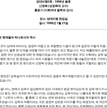
당대비평3호 - 1998년 봄호
신영복 (성공회대 교수)
홍윤기 (이화여대 철학과 강사)
장소: 당대비평 편집실
일시: 1998년 1월 21일
은 현재들의 하나로서의 역사
 것이 상대에 따라서는 굉장히 어렵고 또 위험했던 시절이 엊그제 같은데 이렇게 처음 
입니다. 물론 한 인격을 대면할 여러 가지 방법이 있긴 했습니다. 저도 베를린에서 공부
한 것이 선생님에 대한 첫 체험이었습니다. 당시까지만 해도 우리 사회에는 감옥 갈 
 맺힌 얘기도 참 많았습니다. 여러 사람들이 이런저런 옥중기를 내놓았던 때로 기억하
중기 쓴 분 중의 한 분으로서 신영복 선생님 개인에 대해 다른 분들과 구별되는 별도의
까워졌었죠? 감옥살이가 이전까지만 하더라도 일종의 특수체험이었다고 할 수 있었지만
 있습니다.
같이 웃음) 어느 면에서 감옥이 일상화되어 있던 시대에서 방금 벗어났는데 또 감옥 얘기구
 기간 동안, 제가 귀국한 뒤가 됩니다만, 선생님께서는 감옥이라는 나름대로 특수한 체
은『나무야 나무야』를 통해 그 전과는 전혀 반대되는 사색의 지평을 독자들에게 열어
주셨습니다. 감옥과 여행이라는 것은 굉장히 상반된 이미지를 주는 배경인데, 제 개인
일으켰습니다. 물론 선생님의 체험들을 담은 형식, 즉 '엽서'라는 집필형태는 여전히 