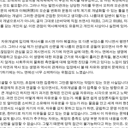
지요. 토대와의 상호작용 체계속에서 이 부문의 위치를 재규정하고, 또 어떤 국면에서
는 것도 필요합니다. 그러나 저는 발전사관과는 상당한 거리를 두면서 오히려 모순관계
부문의 세력과 이해(利害)의 모순을 변화와 운동의 내적 계기로 개념화할 수 있는 틀을
自由)라는 개념이 그러한 관점에 근접한 것이라고 생각합니다. 나름대로 답변이 될지는
개념으로서가 아니라, 글자 그대로 (손바닥에 직접 쓰면서) 자(自), 그리고 유(由), 자
유를 갖는 개인의 삶. 이런 관점이 역사해석에도 유용하고 개인의 사상이나 실천에 있어
런 자유개념에 입각해 역사서를 쓰시면 아마 헤겔과는 또 다른 뉘앙스를 지니면서 평면
니다. 그러나 사실 제가 선생님의 산문을 제 나름의 관점으로 공들여 읽으면서 아주 
 끊임없이 관심을 갖고 계시면서도 거기에 자연과 삶에 대한, 즉 어느 면에서는 생명에 
작용하고 있습니다. 이 생명에 대한 외경을 근거로 역사들이 흘러간 흔적들, 봉건사회
적지 않게는 사회주의의 물화된 측면들에 대해 엄격한 진단을 가하고 있다는 느낌이 많
이 자연과 역사 또는 생명과 역사의 관계라는 입장에서 볼 때 자유와 생명의 문제와도
기하기에는 어느 면에선 너무 소박하다는 위험감도 느꼈습니다.
 포괄할 수 있지만, 초점에 대한 집중력이 그만큼 떨어지는 약점이 있는 것은 사실입니다
사회경제적 조건과 연결할 수 있으면서도, 자유개념을 좀 더 압축할 수 있는 방향으로 
좀 큰 개념이긴 하지만 제가 과거든 현재든 인간의 삶을 자유라는 시각으로 보려고 노력
같애요. 과연 인간이 어떻게 해야 자유로울 수 있는가. 예를 들면 쉽게 성장론자들의 입장
고 또 얼마만큼 소비하고 소유해야 자유로울 수 있는가 라는 물음을 안고 세계 여러 
있으면서도 사실은 자기의 이유, 자유를 갖지 못하고 있는가 하면, 궁핍하고 문명 이전
운, 한마디로 자기의 이유들을 갖고 있는 것을 보았습니다. 그래서 이 자유라는 문제
 갖게 됩니다. 우리가 추구하는 자유는, 욕망의 충족도 상당 부분 자유의 내용을 이루
 상한을 설정할 수 없습니다. 그렇기 때문에 양적 접근이 불가능하다고 하는 것이죠. 