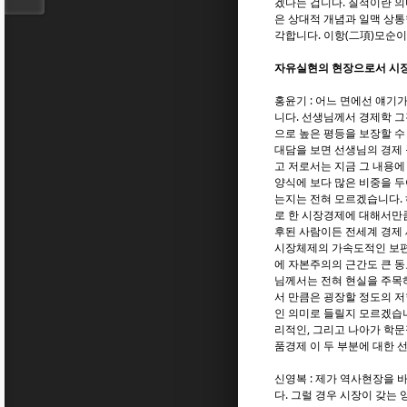
겠다는 겁니다. 질적이란 
은 상대적 개념과 일맥 상통
각합니다. 이항(二項)모순
자유실현의 현장으로서 시장
홍윤기 : 어느 면에선 얘기
니다. 선생님께서 경제학 그
으로 높은 평등을 보장할 수
대담을 보면 선생님의 경제
고 저로서는 지금 그 내용
양식에 보다 많은 비중을 두
는지는 전혀 모르겠습니다. 
로 한 시장경제에 대해서만큼
후된 사람이든 전세계 경제 
시장체제의 가속도적인 보편
에 자본주의의 근간도 큰 동
님께서는 전혀 현실을 주목
서 만큼은 굉장할 정도의 저
인 의미로 들릴지 모르겠습니
리적인, 그리고 나아가 학문
품경제 이 두 부분에 대한 
신영복 : 제가 역사현장을
다. 그럴 경우 시장이 갖는