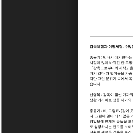
감옥체험과 여행체험: 수많
홍윤기 : 만나서 얘기한다는
시절이 많이 바뀌긴 한 모양
『감옥으로부터의 사색』을 접
거기 갔다 와 털어놓을 가슴
지만 그런 분위기 속에서 옥
습니다.
신영복 : 감옥이 훨씬 가
생활 가까이로 성큼 다가와
홍윤기 : 예, 그렇죠. (
다. 그런데 얼마 되지 않은
앙일보에 연재된 글들을 모
로 성장하시는 면모를 보여
전환이 새로운 감흥을 불러 