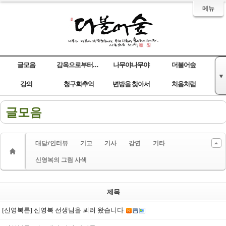
메뉴
글모음
감옥으로부터의 사색
나무야나무야
더불어숲
▼
Sketchbook5, 스케치북5
Sketchbook5, 스케치북5
Sketchbook5, 스케치북5
Sketchbook5, 스케치북5
강의
청구회추억
변방을 찾아서
처음처럼
글모음
대담/인터뷰
기고
기사
강연
기타
신영복의 그림 사색
제목
[신영복론] 신영복 선생님을 뵈러 왔습니다