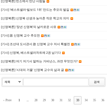
[신영복론] 빈소에서 만난 사람들
[기사] '베스트셀러·빌보드 1위' 만드는 추모의 발길
[신영복론] 신영복 선생과 농어촌 작은 학교의 의미
[신영복론] ‘장년 신영복’의 날카로운 사유
[기사] 故 신영복 교수 추모전
[기사] 조선대 도서관서 故 신영복 교수 저서 특별전
[기사] 신영복, 베스트셀러차트에 2권 남기다
[신영복론] 여기 저기서 말하는 거버넌스, 과연 무엇인가?
[신영복론] ‘시대의 거울’ 신영복 교수의 삶과 글
검색
‹ Prev
1
...
28
29
30
31
32
33
34
35
36