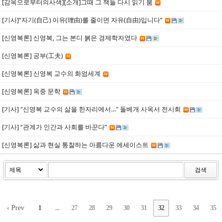
[감옥으로부터의사색][소개]그때 그 책들 다시 읽기 붐
[기사]“자기(自己) 이유(理由)를 줄이면 자유(自由)입니다”
[신영복론] 신영복, 그는 본디 붉은 경제학자였다
[신영복론] 공부(工夫)
[신영복론] 신영복 교수의 화엄세계
[신영복론] 옥중 문학
[기사] "신영복 교수의 삶을 한자리에서…" 돌베개 사옥서 전시회
[기사] “관계가 인간과 사회를 바꾼다”
[신영복론] 삶과 현실 통찰하는 아름다운 에세이스트
검색
‹ Prev
1
...
27
28
29
30
31
32
33
34
35