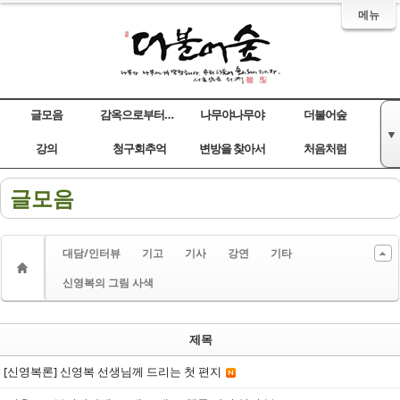
메뉴
글모음
감옥으로부터의 사색
나무야나무야
더불어숲
▼
Sketchbook5, 스케치북5
Sketchbook5, 스케치북5
Sketchbook5, 스케치북5
Sketchbook5, 스케치북5
강의
청구회추억
변방을 찾아서
처음처럼
글모음
대담/인터뷰
기고
기사
강연
기타
신영복의 그림 사색
제목
[신영복론] 신영복 선생님께 드리는 첫 편지