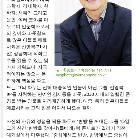
과학자, 경제학자, 한
학자, 서예가 그리고
문인. 여러 분야를 아
우르며 인문학자로서
의 깊이와 따뜻함으
로 많은 이들을 매료
시켜온 신영복(71·사
진) 성공회대 석좌교
수를 읽을 수 있는 몇
가지 키워드다. 자극
▲ ©홍효식 / 여성신문 사진기자
적이지는 않으나 온
yesphoto@womennews.co.kr
화하게 핵심을 파고
드는 그의 화두는 전혀 대중적인 인물이 아닌 그를 ‘신영복
빠’를 자처하는 연예인 김제동을 비롯, 2030 세대의 열렬한 존
경을 받는 인물로 자리매김하게 했다. 대중, 특히 젊은이들을
매료시키는 그의 힘은 어디서 나오는 걸까.
자신의 사유의 정점을 찍을 화두로 ‘변방’을 꺼내든 그를 15일
그의 신간 ‘변방을 찾아서’(돌베개) 북 콘서트가 열리기 직전
대기실에서 마주했다. “중심에서도 변방, 변방에서도 중심이