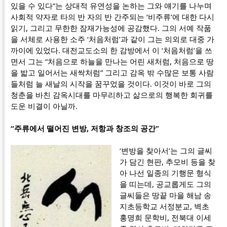
있을 수 있다”는 상대적 유연성을 논하는 그와 얘기를 나누며
사회적 약자로 타의 반 자의 반 간주되는 ‘비주류’에 대한 다시
읽기, 그리고 무한한 잠재가능성에 공감했다. 그의 서예 작품
을 서체로 사용한 소주 ‘처음처럼’과 같이 그는 의외로 대중 가
까이에 있었다. 대전교도소의 한 감방에서 이 ‘처음처럼’을 쓰
면서 그는 “처음으로 하늘을 만나는 어린 새처럼, 처음으로 땅
을 밟고 일어서는 새싹처럼” 그리고 감옥 밖 수많은 보통 사람
들처럼 늘 새날의 시작을 꿈꾸었을 것이다. 이것이 바로 그의
청춘을 바친 감옥시대를 마무리하고 삶으로의 행복한 회귀를
도운 비결이 아닐까.
“주류에서 떨어진 변방, 저항과 창조의 공간”
‘변방을 찾아서’는 그의 글씨
가 담긴 현판, 추모비 등을 찾
아 나선 일종의 기행문 형식
을 띠는데, 공교롭게도 그의
글씨들은 땅끝 마을 해남 송
지초등학교 서정분교, 벽초
홍명희 문학비, 전북대 이세