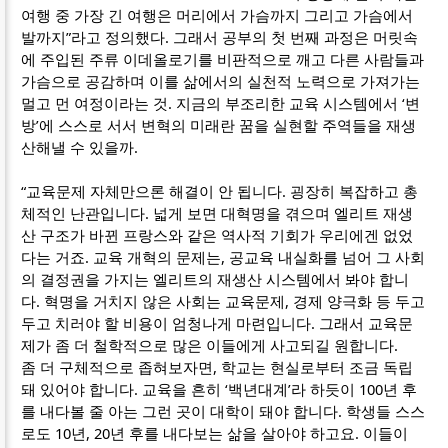
여행 중 가장 긴 여행은 머리에서 가슴까지 그리고 가슴에서
발까지”라고 정의했다. 그래서 공부의 첫 번째 과정은 머릿속
에 주입된 주류 이데올로기를 비판적으로 깨고 다른 사람들과
가슴으로 공감하며 이를 삶에서의 실천적 노력으로 가져가는
멀고 먼 여정이라는 것. 지금의 부조리한 교육 시스템에서 ‘변
방’에 스스로 서서 변혁의 미래란 꿈을 실현할 주역들을 재생
산해낼 수 있을까.
“교육문제 자체만으론 해결이 안 됩니다. 굉장히 복잡하고 총
체적인 난관입니다. 넓게 보면 대혁명을 겪으며 엘리트 재생
산 구조가 바뀐 프랑스와 같은 역사적 기회가 우리에겐 없었
다는 거죠. 교육 개혁의 문제는, 공교육 내실화를 넘어 그 사회
의 결정권을 가지는 엘리트의 재생산 시스템에서 봐야 합니
다. 혁명을 거치지 않은 사회는 교육문제, 경제 양극화 등 두고
두고 치러야 할 비용이 엄청나게 마련입니다. 그래서 교육문
제가 좀 더 철학적으로 많은 이들에게 사고되길 원합니다.
좀 더 구체적으로 좁혀보자면, 학교는 현실로부터 조금 독립
돼 있어야 합니다. 교육을 흔히 ‘백년대계’라 하듯이 100년 후
를 내다볼 줄 아는 그런 곳이 대학이 돼야 합니다. 학생들 스스
로도 10년, 20년 후를 내다보는 삶을 살아야 하고요. 이들이