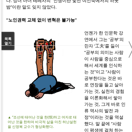
다. 성녀 마더 테레사의 “인생이란 낯선 여인숙에서의 하룻
밤”이란 말도 잊지 않았다.
“노인권력 교체 없이 변혁은 불가능”
언젠가 한 인문학 강
연에서 그는 ‘공부’의
목록
열기
한자 ‘工夫’를 들어
“공부의 의미는 사람
이 사람을 중심으로
해서 세계를 인식하
는 것”이고 “사람이
공부한다는 것은 바
로 연장을 들고 살아
가는 것, 실천의 경험
을 이론화해서 쌓아
가는 것, 그게 바로 인
류 역사의 발전 과
정”이라는 것을 역설
▲ “조선에 태어난 것을 한(恨)하고 여자로 태
어난 것을 한하며 비극적 삶을 마친 허난설헌
했다. 말 끝에 “사람
을 신영복 교수가 형상화했다.
이 평생에 걸쳐 하는