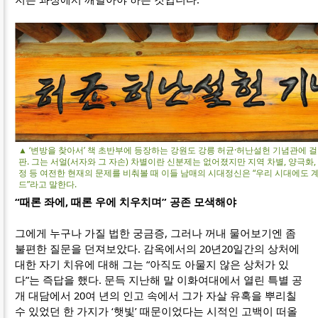
▲ ‘변방을 찾아서’ 책 초반부에 등장하는 강원도 강릉 허균·허난설헌 기념관에 
판. 그는 서얼(서자와 그 자손) 차별이란 신분제는 없어졌지만 지역 차별, 양극화
정 등 여전한 현재의 문제를 비춰볼 때 이들 남매의 시대정신은 “우리 시대에도 
드”라고 말한다.
“때론 좌에, 때론 우에 치우치며” 공존 모색해야
그에게 누구나 가질 법한 궁금증, 그러나 꺼내 물어보기엔 좀
불편한 질문을 던져보았다. 감옥에서의 20년20일간의 상처에
대한 자기 치유에 대해 그는 “아직도 아물지 않은 상처가 있
다”는 즉답을 했다. 문득 지난해 말 이화여대에서 열린 특별 공
개 대담에서 20여 년의 인고 속에서 그가 자살 유혹을 뿌리칠
수 있었던 한 가지가 ‘햇빛’ 때문이었다는 시적인 고백이 떠올