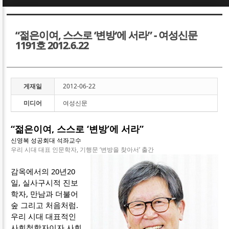
Sketchbook5, 스케치북5
Sketchbook5, 스케치북5
“젊은이여, 스스로 ‘변방’에 서라” - 여성신문
1191호 2012.6.22
게재일
2012-06-22
Sketchbook5, 스케치북5
Sketchbook5, 스케치북5
미디어
여성신문
“젊은이여, 스스로 ‘변방’에 서라”
신영복 성공회대 석좌교수
우리 시대 대표 인문학자, 기행문 ‘변방을 찾아서’ 출간
감옥에서의 20년20
일, 실사구시적 진보
학자, 만남과 더불어
숲 그리고 처음처럼.
우리 시대 대표적인
사회철학자이자 사회