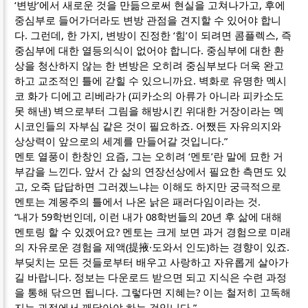
‘변방’에서 새로운 것을 만듦으로써 현실을 고쳐나가고, 후에
중심부로 들어가더라도 변방 관점을 견지할 수 있어야 합니
다. 그런데, 한 가지, 변방이 진정한 ‘힘’이 되려면 콤플렉스, 즉
중심부에 대한 열등의식이 없어야 합니다. 중심부에 대한 환
상을 청산하지 않는 한 변방은 오히려 중심부보다 더욱 완고
하고 교조적인 틀에 갇힐 수 있으니까요. 벽화로 유명한 멕시
코 화가 디에고 리베라가 (피카소의 아류가 아니라 피카소도
못 해낸) 벽으로부터 그림을 해방시킨 위대한 거장이라는 멕
시코인들의 자부심 같은 것이 필요하죠. 어쨌든 자유의지와
상상력이 앞으로의 세계를 만들어갈 것입니다.”
멘토 열풍이 한창인 요즘, 그는 오히려 ‘멘토’란 말에 묘한 거
부감을 느낀다. 앞서 간 삶의 연장선상에서 필요한 측면도 있
고, 오죽 답답하면 그러겠느냐는 이해도 하지만 궁극적으로
멘토는 계몽주의 틀에서 나온 낡은 패러다임이라는 것.
“내가 59학번인데, 이런 내가 08학번들의 20년 후 삶에 대해
멘토링 할 수 있겠어요? 멘토는 크게 보면 과거 경험으로 미래
의 자유로운 경험을 제액(提掖·도와서 인도)하는 경향이 있죠.
부딪치는 모든 것들로부터 배우고 사랑하고 자유롭게 살아가
길 바랍니다. 정보는 다운로드 받으면 되고 지식은 수련 과정
을 통해 닦으면 됩니다. 그렇다면 지혜는? 이는 철저히 고독해
지는 과정에서 깨달아야 하는 것입니다.”