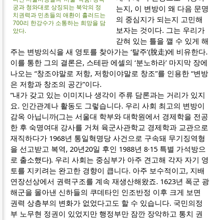
궁과 청와대로 상징되는 북악의 정
는지, 이 변방이 왜 다음 문명
치권력과 민초들의 애환이 흘러드는
의 중심지가 되는지 고민해
700리 한강수가 소통하는 희망을 담
보자는 것이다. 그는 우리가
았다.
갇혀 있는 틀을 깰 수 있게 해
주는 변방의식을 새 영토를 찾아가는 ‘탈주’(脫走)에 비유한다.
이를 통한 그의 결론은, 스테판 에셀의 ‘분노하라’ 마지막 장에
나오는 “창조야말로 저항, 저항이야말로 창조”를 인용한 “변방
은 저항과 창조의 공간”이다.
“내가 갖고 있는 이미지나 생각이 주류 담론과는 거리가 있지
요. 인간관계나 활동도 그렇습니다. 우리 사회 최고의 변방이
감옥 아닙니까(그는 서울대 학부와 대학원에서 경제학을 전공
한 후 숙명여대 강사를 거쳐 육군사관학교 경제학과 교관으로
재직하다가 1968년 통일혁명당 사건으로 구속돼 무기징역형
을 선고받고 복역, 20년20일 후인 1988년 8·15 특별 가석방으
로 출소했다). 우리 사회는 중심부가 아주 견고해 각자 자기 영
토를 지키려는 완고한 경향이 큽니다. 아주 보수적이고, 지배
연장선상에서 권력구조를 계속 재생산해왔죠. 1623년 폭군 광
해군을 몰아낸 신하들의 쿠데타인 인조반정 이후 크게 보면
권력 상층부의 변화가 없었다고도 할 수 있습니다. 국민의정
부 노무현 정권이 있었지만 행정부만 잠깐 장악하고 통치 권