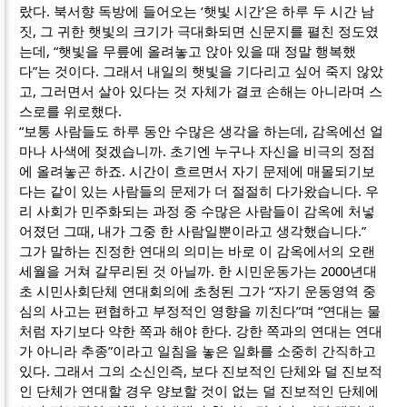
랐다. 북서향 독방에 들어오는 ‘햇빛 시간’은 하루 두 시간 남
짓, 그 귀한 햇빛의 크기가 극대화되면 신문지를 펼친 정도였
는데, “햇빛을 무릎에 올려놓고 앉아 있을 때 정말 행복했
다”는 것이다. 그래서 내일의 햇빛을 기다리고 싶어 죽지 않았
고, 그러면서 살아 있다는 것 자체가 결코 손해는 아니라며 스
스로를 위로했다.
“보통 사람들도 하루 동안 수많은 생각을 하는데, 감옥에선 얼
마나 사색에 젖겠습니까. 초기엔 누구나 자신을 비극의 정점
에 올려놓곤 하죠. 시간이 흐르면서 자기 문제에 매몰되기보
다는 같이 있는 사람들의 문제가 더 절절히 다가왔습니다. 우
리 사회가 민주화되는 과정 중 수많은 사람들이 감옥에 처넣
어졌던 그때, 내가 그중 한 사람일뿐이라고 생각했습니다.”
그가 말하는 진정한 연대의 의미는 바로 이 감옥에서의 오랜
세월을 거쳐 갈무리된 것 아닐까. 한 시민운동가는 2000년대
초 시민사회단체 연대회의에 초청된 그가 “자기 운동영역 중
심의 사고는 편협하고 부정적인 영향을 끼친다”며 “연대는 물
처럼 자기보다 약한 쪽과 해야 한다. 강한 쪽과의 연대는 연대
가 아니라 추종”이라고 일침을 놓은 일화를 소중히 간직하고
있다. 그래서 그의 소신인즉, 보다 진보적인 단체와 덜 진보적
인 단체가 연대할 경우 양보할 것이 없는 덜 진보적인 단체에