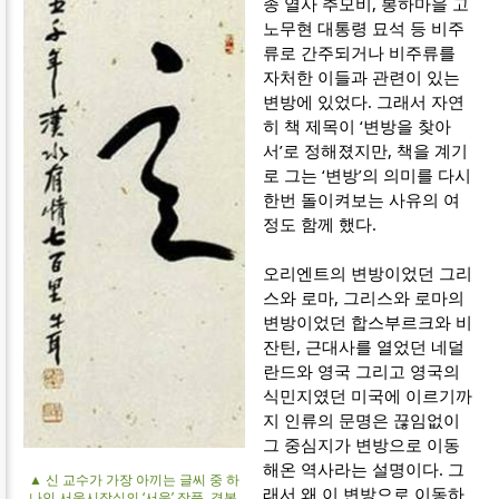
종 열사 추모비, 봉하마을 고
노무현 대통령 묘석 등 비주
류로 간주되거나 비주류를
자처한 이들과 관련이 있는
변방에 있었다. 그래서 자연
히 책 제목이 ‘변방을 찾아
서’로 정해졌지만, 책을 계기
로 그는 ‘변방’의 의미를 다시
한번 돌이켜보는 사유의 여
정도 함께 했다.
오리엔트의 변방이었던 그리
스와 로마, 그리스와 로마의
변방이었던 합스부르크와 비
잔틴, 근대사를 열었던 네덜
란드와 영국 그리고 영국의
식민지였던 미국에 이르기까
지 인류의 문명은 끊임없이
그 중심지가 변방으로 이동
해온 역사라는 설명이다. 그
▲ 신 교수가 가장 아끼는 글씨 중 하
래서 왜 이 변방으로 이동하
나인 서울시장실의 ‘서울’ 작품. 경복