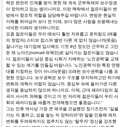
력은 완전히 인계를 받지 못한 채 계속 군부독재와 보수정권
이 장악하고 있는 셈이니까요. 이런 맥락에서 젊은이들이 변
방에서 창조적 역할을 담당해주길 바랍니다. 변방은 현실적
이해를 뛰어넘어 보다 먼 미래, 보다 많은 사람을 포용해내는
넉넉한 미래라 생각하니까요.
요즘 젊은이들은 우리 때보다 훨씬 자유롭고 옷차림도 (애플
의 창업자) 스티브 잡스와 별반 다른 게 없지 않습니까(웃음).
잘나가는 대기업에 입사해도 기껏 8년 정도만 근무하고 그만
둔 채 노마드(nomad·유목민)로 살아가는 젊은이들도 많습니
다. 젊은이들이 남성 중심 사회가 지배하는 ‘노인권력’을 교체
할 수 있는 계기를 만들길 바랍니다. ‘노인권력’이란 특정 연령
대를 지칭하는 것이 아니라(웃음) 오래된 보수권력을 나름 표
현한 것입니다. 보수권력은 보수 구조를 유지하려고만 하기에
변화와 개혁이 어렵지 않습니까. 중심부 속에 들어가면 다른
생각을 용납하지 않으려 하니까요. 이제, 근대 패러다임의 질
곡이 서서히 와해될 것이고 이 빈 자리에 젊은이들이 우리 사
회의 패러다임을 새롭게 전개해줬으면 좋겠습니다.”
그는 인류 역사상 가장 큰 제국을 건설했던 칭기즈칸의 “길을
가는 자 흥하고, 성을 쌓는 자 망하리라”란 말을 인용해 재차
변화를 두려워하지도 멈추지도 않는 ‘탈주자’ 정신을 강조했