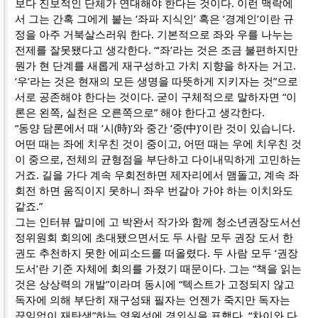
보다 진보적인 단체가 연대해야 한다는 것이다. 이런 맥락에
서 그는 간혹 그에게 붙는 ‘좌파 지식인’ 혹은 ‘경계인’이란 규
정을 아주 거북살스러워 한다. 기본적으로 좌와 우를 나누는
전제를 잘못됐다고 생각한다. “‘좌’라는 것은 조금 불편하지만
뭔가 현 단계를 새롭게 재구성하고 가치 지향을 하자는 거고.
‘우’라는 것은 현재의 모든 생명을 따뜻하게 지키자는 것”으로
서로 공존해야 한다는 것이다. 굳이 구체적으로 말하자면 “이
론은 왼쪽, 실천은 오른쪽으로” 해야 한다고 생각한다.
“동양 담론에서 때 ‘시(時)’와 중간 ‘중(中)’이란 것이 있습니다.
어떤 때는 좌에 치우친 것이 중이고, 어떤 때는 우에 치우친 것
이 중으로, 전체의 균형점을 부단하고 다이내믹하게 고민하는
거죠. 길을 가다 계속 우회전하면 제자리에서 맴돌고, 계속 좌
회전 하면 움직이지 못하니 좌우 번갈아 가야 하는 이치와도
같죠.”
그는 인터뷰 말미에 고 박완서 작가와 함께 청소년권장도서선
정위원회 회의에 초대됐으면서도 두 사람 모두 권장 도서 한
권도 추천하지 못한 에피소드를 떠올렸다. 두 사람 모두 ‘권장
도서’란 기준 자체에 회의를 가졌기 때문이다. 그는 “책을 읽는
것은 상상력의 개발”이라며 동시에 “텍스트가 고정되지 않고
독자에 의해 부단히 재구성돼 필자는 언젠가 죽지만 독자는
끊임없이 재탄생”하는 영원성에 경외심을 표했다. “차이와 다