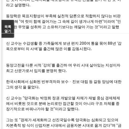
라고 설명했다.
동양학은 목표지향성이 부족해 실천적 담론으로 적합하지 않다는 비판
에 대해 "여 럿이 함께 걸어가는 그 속에 길이 생겨나게 마련"이라며 "인
생이란 무엇을 성취하 고 소유하기보다는 깨달아 가는 것"이라고 말했
목록
열기
다.
신 교수는 수감생활 중 가족들에게 보낸 편지 200여 통을 묶어 88년 '감
옥으로부터 의 사색'을 출간해 많은 이를 감동시켰다.
동양고전을 다룬 서적 '강의'를 출간하 며 우리 시대 살아있는 지성이자
최고 산문가로서 입지를 분명히 했다.
한국사회에서 심화된 빈부격차와 보수ㆍ진보 대립 등 갈등 양상에 대한
그의 생각 을 물었다.
신 교수는 "양극화는 박정희 정권 개발모델 자체가 재벌 중심 경제체제
에서 비롯된 것으로 분배 논리로만 접근할 것이 아니라 구조 자체를 중
장기적으로 바꿔나가야 할 것"이라고 말했다.
그는 또 "경제가 세계화하고 선진국일수록 양극화는 심화되고 있으며
자본축적 방 식이 산업자본 시대에서 금융자본 시대로 옮겨 갔다"며 "금