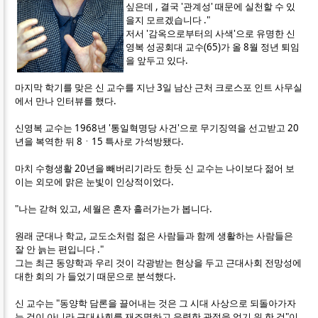
싶은데 , 결국 '관계성' 때문에 실천할 수 있
을지 모르겠습니다 ."
저서 '감옥으로부터의 사색'으로 유명한 신
영복 성공회대 교수(65)가 올 8월 정년 퇴임
을 앞두고 있다.
마지막 학기를 맞은 신 교수를 지난 3일 남산 근처 크로스포 인트 사무실
에서 만나 인터뷰를 했다.
신영복 교수는 1968년 '통일혁명당 사건'으로 무기징역을 선고받고 20
년을 복역한 뒤 8ㆍ15 특사로 가석방됐다.
마치 수형생활 20년을 빼버리기라도 한듯 신 교수는 나이보다 젊어 보
이는 외모에 맑은 눈빛이 인상적이었다.
"나는 갇혀 있고, 세월은 혼자 흘러가는가 봅니다.
원래 군대나 학교, 교도소처럼 젊은 사람들과 함께 생활하는 사람들은
잘 안 늙는 편입니다 ."
그는 최근 동양학과 우리 것이 각광받는 현상을 두고 근대사회 전망성에
대한 회의 가 들었기 때문으로 분석했다.
신 교수는 "동양학 담론을 끌어내는 것은 그 시대 사상으로 되돌아가자
는 것이 아니라 근대사회를 재조명하고 유력한 관점을 얻기 위 한 것"이