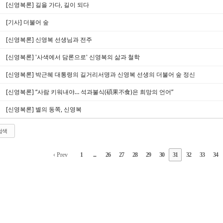
[신영복론] 길을 가다, 길이 되다
[기사] 더불어 숲
[신영복론] 신영복 선생님과 전주
[신영복론] '사색에서 담론으로' 신영복의 삶과 철학
[신영복론] 박근혜 대통령의 길거리서명과 신영복 선생의 더불어 숲 정신
[신영복론] “사람 키워내야… 석과불식(碩果不食)은 희망의 언어”
[신영복론] 별의 동쪽, 신영복
검색
‹ Prev
1
...
26
27
28
29
30
31
32
33
34