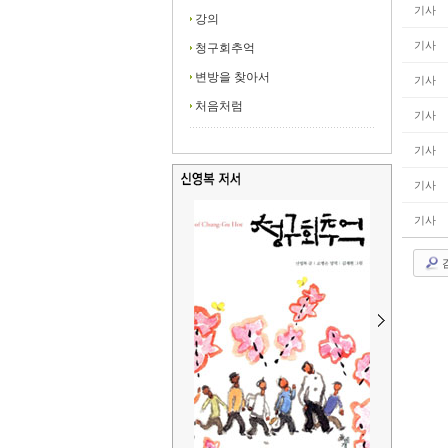
기사
강의
기사
청구회추억
변방을 찾아서
기사
처음처럼
기사
기사
기사
기사