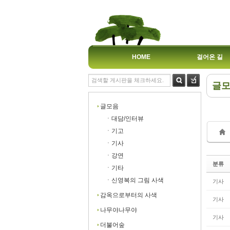
HOME
걸어온 길
글
Sk
Sk
글모음
ㆍ대담/인터뷰
ㆍ기고
ㆍ기사
ㆍ강연
분류
Sk
Sk
ㆍ기타
ㆍ신영복의 그림 사색
기사
감옥으로부터의 사색
기사
나무야나무야
기사
더불어숲