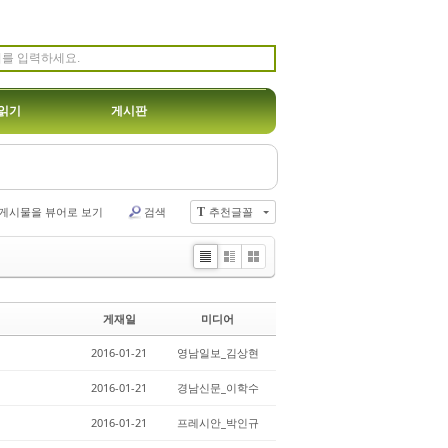
읽기
게시판
게시물을 뷰어로 보기
검색
추천글꼴
T
Li
Zi
G
st
n
al
e
le
게재일
미디어
r
y
2016-01-21
영남일보_김상현
2016-01-21
경남신문_이학수
2016-01-21
프레시안_박인규