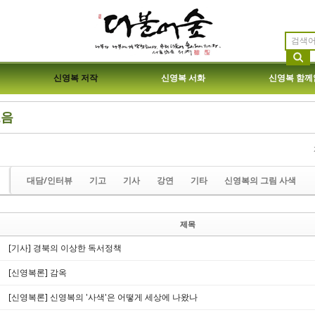
신영복 저작
신영복 서화
신영복 함께
모음
etchbook5, 스케치북5
etchbook5, 스케치북5
대담/인터뷰
기고
기사
강연
기타
신영복의 그림 사색
제목
etchbook5, 스케치북5
etchbook5, 스케치북5
[기사] 경북의 이상한 독서정책
[신영복론] 감옥
[신영복론] 신영복의 '사색'은 어떻게 세상에 나왔나