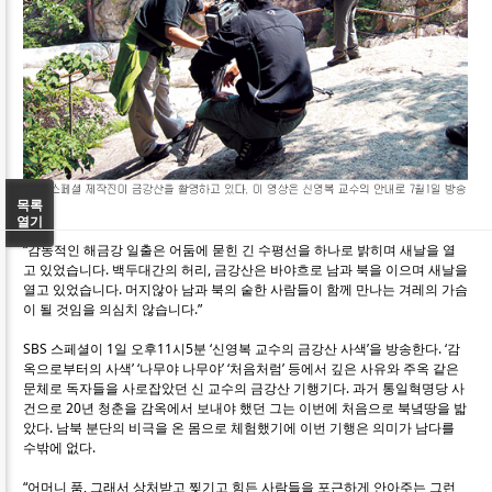
목록
열기
“감동적인 해금강 일출은 어둠에 묻힌 긴 수평선을 하나로 밝히며 새날을 열
고 있었습니다. 백두대간의 허리, 금강산은 바야흐로 남과 북을 이으며 새날을
열고 있었습니다. 머지않아 남과 북의 숱한 사람들이 함께 만나는 겨레의 가슴
이 될 것임을 의심치 않습니다.”
SBS 스페셜이 1일 오후11시5분 ‘신영복 교수의 금강산 사색’을 방송한다. ‘감
옥으로부터의 사색’ ‘나무야 나무야’ ‘처음처럼’ 등에서 깊은 사유와 주옥 같은
문체로 독자들을 사로잡았던 신 교수의 금강산 기행기다. 과거 통일혁명당 사
건으로 20년 청춘을 감옥에서 보내야 했던 그는 이번에 처음으로 북녘땅을 밟
았다. 남북 분단의 비극을 온 몸으로 체험했기에 이번 기행은 의미가 남다를
수밖에 없다.
“어머니 품, 그래서 상처받고 찢기고 힘든 사람들을 포근하게 안아주는 그런