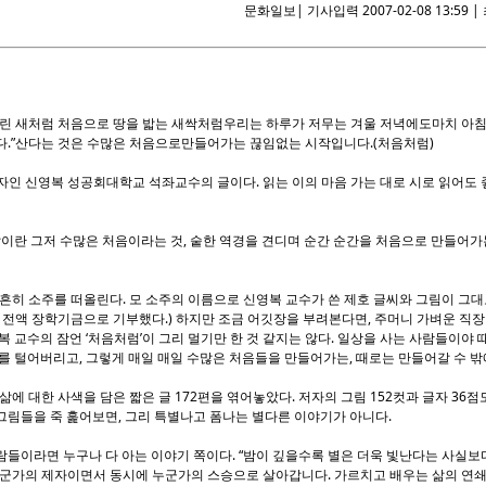
문화일보| 기사입력 2007-02-08 13:59 | 
린 새처럼 처음으로 땅을 밟는 새싹처럼우리는 하루가 저무는 겨울 저녁에도마치 아침처
다.”산다는 것은 수많은 처음으로만들어가는 끊임없는 시작입니다.(처음처럼)
자인 신영복 성공회대학교 석좌교수의 글이다. 읽는 이의 마음 가는 대로 시로 읽어도 
삶이란 그저 수많은 처음이라는 것, 숱한 역경을 견디며 순간 순간을 처음으로 만들어
 흔히 소주를 떠올린다. 모 소주의 이름으로 신영복 교수가 쓴 제호 글씨와 그림이 그
 전액 장학기금으로 기부했다.) 하지만 조금 어깃장을 부려본다면, 주머니 가벼운 직
복 교수의 잠언 ‘처음처럼’이 그리 멀기만 한 것 같지는 않다. 일상을 사는 사람들이야 
를 털어버리고, 그렇게 매일 매일 수많은 처음들을 만들어가는, 때로는 만들어갈 수 밖
삶에 대한 사색을 담은 짧은 글 172편을 엮어놓았다. 저자의 그림 152컷과 글자 36점
과 그림들을 죽 훑어보면, 그리 특별나고 폼나는 별다른 이야기가 아니다.
들이라면 누구나 다 아는 이야기 쪽이다. “밤이 깊을수록 별은 더욱 빛난다는 사실보
 누군가의 제자이면서 동시에 누군가의 스승으로 살아갑니다. 가르치고 배우는 삶의 연