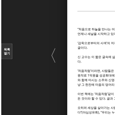
“처음으로 하늘을 만나는 어
언제나 새날을 시작하고 있
‘감옥으로부터의 사색’의 저
〈
글이다.
목록
열기
신 교수는 이 짧은 글속에 
다.
‘처음처럼’이라면, 사람들은
원작료 1억원을 성공회대에
와 함께 마시는 소주와 신영
냥 그 한잔에 마음의 덩어리
이번 책에는 ‘처음처럼’같이 
든 것이라 할 수 있다. 글
오히려 세상을 살아가는 사람
다”(야심성유휘), “우리는