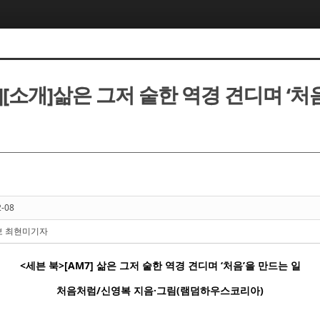
[소개]삶은 그저 숱한 역경 견디며 ‘처
2-08
보 최현미기자
<세븐 북>[AM7] 삶은 그저 숱한 역경 견디며 ‘처음’을 만드는 일
처음처럼/신영복 지음·그림(램덤하우스코리아)