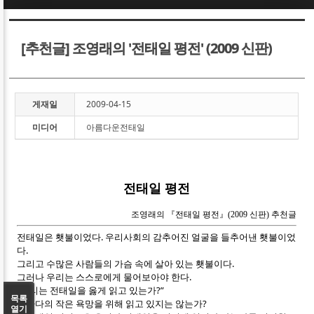
Sketchbook5, 스케치북5
Sketchbook5, 스케치북5
[추천글] 조영래의 '전태일 평전' (2009 신판)
게재일
2009-04-15
미디어
아름다운전태일
Sketchbook5, 스케치북5
Sketchbook5, 스케치북5
전태일 평전
조영래의 『전태일 평전』(2009 신판) 추천글
전태일은 횃불이었다. 우리사회의 감추어진 얼굴을 들추어낸 횃불이었
다.
그리고 수많은 사람들의 가슴 속에 살아 있는 횃불이다.
그러나 우리는 스스로에게 물어보아야 한다.
“우리는 전태일을 옳게 읽고 있는가?”
목록
저마다의 작은 욕망을 위해 읽고 있지는 않는가?
열기