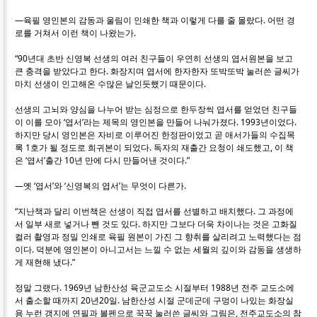
―육필 영인본의 감동과 울림이 인쇄한 책과 이렇게 다를 줄 몰랐다. 어떤 경
로를 거쳐서 이런 책이 나왔는가.
“90년대 초반 신영복 선생의 여러 친구들이 우연히 선생의 엽서원본을 보고
큰 충격을 받았다고 한다. 화장지며 엽서에 한자한자 또박또박 눌러쓴 글씨가
마치 선생이 인고해온 수많은 날인듯했기 때문이다.
선생의 고뇌와 양심을 나누어 받는 심정으로 한두장씩 엽서를 얻었던 친구들
이 이를 모아 ‘엽서’라는 제목의 영인본을 만들어 나눠가졌다. 1993년이었다.
하지만 당시 영인본은 자비로 이루어진 한정판이었고 곧 애서가들의 수집목
록 1호가 될 정도로 희귀본이 되었다. 독자의 재출간 요청이 쇄도했고, 이 책
은 ‘엽서’출간 10년 만에 다시 만들어낸 것이다.”
―옛 ‘엽서’와 ‘신영복의 엽서’는 무엇이 다른가.
“지난책과 달리 이번책은 선생이 직접 엽서를 선별하고 배치했다. 그 과정에
서 일부 새로 넣거나 뺀 것도 있다. 하지만 그보다 더욱 차이나는 것은 고화질
컬러 촬영과 정밀 인쇄로 육필 원본이 가진 그 향취를 살리려고 노력했다는 점
이다. 덕분에 영인본이 아니고서는 느낄 수 없는 세월의 깊이와 감동을 생생하
게 재현해 냈다.”
정말 그랬다. 1969년 남한산성 육군교도소 시절부터 1988년 전주 교도소에
서 출소할 때까지 20년20일. 남한산성 시절 군데군데 구멍이 나있는 화장실
용 누런 갱지에 연필과 볼펜으로 꾹꾹 눌러쓴 글씨와 그림은, 전주교도소의 참