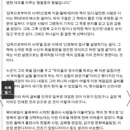
명한 대조를 이루는 형벌중의 형벌입니다.”
‘감옥으로부터의 사색’(신영복 지음·돌베개)이란 책이 있다.알만한 사람은 다
아는 90년대의 베스트 셀러다. 위의 구절은 그 책에서 뽑은 가장 유명한 글 가
운데 일부다. 수많은 사람이 그랬듯이 기자도 그 옥중 편지를 읽고 깊은 감동
을 받았다. 그래, 그후 신영복 교수가 썼거나 번역한 책이 있으면 내용도 보지
않고 무조건 샀다. 그래도 하나같이 참 잘한 책 선택이었다.
‘감옥으로부터의 사색’을 읽은 이에게 ‘신영복의 엽서’를 설명하기는 쉽다. 그
책에 소개된 옥중 서신의 육필원본을 영인한 것이라고 하면 ‘설명 끝’이다. 문
제는 이런 설명으로는 충격처럼 다가온 책의 감동을 거의 전하지 못한다는 것
이다.
누군가 그의 육필 엽서를 두고 “우리들의 정수리를 찌르는 뼈 아픈 일침이면
서 우리들의 삶을 돌아보게 하는 자기 성찰의 맑은거울”이라고 했다지만 이는
정말 과장이 아니다. 내용도 그러 려니와 사람이 어떻게 이런 깨알같은 글씨를
처음부터 끝까지 새기듯 한자 한자 쓸 수 있었을까. 아, 옛사람들이 신언서판
〈
목록
(身言
열기
書判)이라 하여 글씨를 인격의 일부로 대접한 것이 이유가 있었구나. 같은 책
이라도 인쇄한 것과 손으로 쓴 것이 이렇게 다르구나.
북리뷰팀이 올해부터 시작한 ‘출판사 사람들과 더불어’읽는 책의 첫 책으로 ‘신
영복의 엽서’를 선택하는데는 이런 이유들 때문에 전혀 어려움이 없었다. 책을
만든 돌베개 출판사의 한철희 사장, 김혜형 편집장, 김수영 문화예술팀장, 이
은정 본문디자이너, 민진기 장정디자이너 등도 생각이 비슷했다.