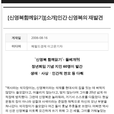
Sketchbook5, 스케치북5
Sketchbook5, 스케치북5
[신영복함께읽기][소개]인간 신영복의 재발견
게재일
2006-08-16
미디어
헤럴드경제 이고운기자
Sketchbook5, 스케치북5
Sketchbook5, 스케치북5
`신영복 함께읽기`- 돌베개刊
정년퇴임 기념 지인 60명이 발간
생애ㆍ사상ㆍ인간적 면모 등 다뤄
"역사라는 석각장이는, 신영복이라는 석재를 현대사의 집을 짓는 데 써먹지
않았다. 쓸모없다고, 어울리지 않는다고, 맞지 않는다며 그이를 20년 넘게 야
적장에 방치했다. 그런데 신영복은 놀라워라, 거기서 스스로를 다듬었다. 현실
운동의 징이 아니라 성찰과 사색이라는 준엄한 채찍으로 자신의 모난 부분을
쳐나갔다. 석각장이가 쓸모없다 여긴 돌이 훗날 주춧돌로 쓰였다. 어쩌면 역사
의 신은 신영복을 이토록 요긴하게 쓰기 위해 그 긴 세월, 그이를 가둬놓았는