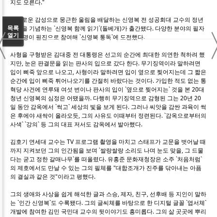
지도 모른다."
따사로운 감성으로 뭉근한 울림을 배달하는 신영복 전 성공회대 교수의 정년
〈
목록
퇴임을 기념하는 `신영복 함께 읽기`(돌베개)가 출간됐다. 다양한 분야의 필자
열기
60여명이 필진으로 참여해 `신영복 통독`에 도전했다.
사형을 구형받은 김대중 전 대통령은 선고의 순간에 최대한 의연한 척하려 했
지만, 눈은 판결문을 읽는 판사의 입으로 갔다 한다. 무기징역이라 말하려면
입이 삐죽 앞으로 나오고, 사형이라 말하려면 입이 옆으로 찢어지는데 그 짧은
순간에 입이 삐죽 튀어나오기를 간절히 바랐다는 것이다. 가입한 적도 없는 통
혁당 사건에 연루돼 여섯 번이나 판사의 입이 `옆으로 찢어지는` 것을 본 20대
청년 신영복의 심정은 어땠을까. 다행히 무기징역으로 감형된 그는 20년 20
일 동안 감옥에서 `썩고` 세상의 빛을 보게 된다. 그러나 씨앗을 감싼 과육이 썩
은 후에야 새싹이 올라오듯, 그의 사유도 이때부터 정련된다. `감옥으로부터의
사색` `강의` 등 그의 대표 저서도 감옥에서 발아했다.
김호기 연세대 교수는 TV 프로그램 촬영을 마치고 스태프가 교문을 벗어날 때
까지 지켜보던 그의 인간됨을 보며 `쌀랑쌀랑 소리도 나며 눈도 맞을, 그 드물
다는 굳고 정한 갈매나무`를 떠올렸다. 유홍준 문화재청장은 소주 `처음처럼`
의 제호에서도 만날 수 있는 그의 필체를 "대합조개가 진주를 닦아내는 아픔
의 결실과 같은 것"이라고 평했다.
그의 생애와 사상을 쉽게 해석한 글과 스승, 제자, 친구, 선후배 등 지인이 말하
는 `인간 신영복`도 수록됐다. 그의 글씨체를 바탕으로 한 디지털 글꼴 `엽서체`
개발에 참여한 김민 국민대 교수의 뒷이야기도 흥미롭다. 그의 삶 곳곳에 뿌리