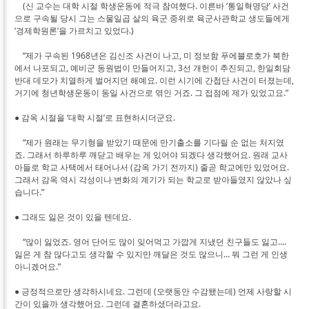
(신 교수는 대학 시절 학생운동에 적극 참여했다. 이른바 ‘통일혁명당’ 사건
으로 구속될 당시 그는 스물일곱 살의 육군 중위로 육군사관학교 생도들에게
‘경제학원론’을 가르치고 있었다.)
“제가 구속된 1968년은 김신조 사건이 나고, 미 정보함 푸에블로호가 북한
에서 나포되고, 예비군 동원법이 만들어지고, 3선 개헌이 추진되고, 한일회담
반대 데모가 치열하게 벌어지던 해예요. 이런 시기에 간첩단 사건이 터졌는데,
거기에 청년학생운동이 동일 사건으로 엮인 거죠. 그 접점에 제가 있었고요.”
● 감옥 시절을 ‘대학 시절’로 표현하시더군요.
“제가 원래는 무기형을 받았기 때문에 만기출소를 기다릴 순 없는 처지였
죠. 그래서 하루하루 깨닫고 배우는 게 있어야 되겠다 생각했어요. 원래 교사
아들로 학교 사택에서 태어나서 (감옥 가기 전까지) 줄곧 학교에만 있었어요.
그래서 감옥 역시 각성이나 변화의 계기가 되는 학교로 받아들였지 않았나 싶
습니다.”
● 그래도 잃은 것이 있을 텐데요.
“많이 잃었죠. 영어 단어도 많이 잊어먹고 가깝게 지냈던 친구들도 잃고….
잃은 게 참 많다고도 생각할 수 있지만 깨달은 것도 많으니… 뭐 그런 게 인생
아니겠어요.”
● 긍정적으로만 생각하시네요. 그런데 (오랫동안 수감됐는데) 언제 사랑할 시
간이 있을까 생각했어요. 그런데 결혼하셨더라고요.