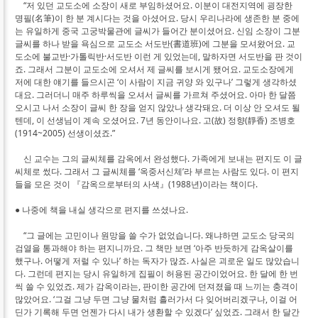
“저 있던 교도소에 소장이 새로 부임하셨어요. 이분이 대전지역에 굉장한
명필(名筆)이 한 분 계시다는 것을 아셨어요. 당시 우리나라에 생존한 분 중에
는 유일하게 중국 고궁박물관에 글씨가 들어간 분이셨어요. 신임 소장이 그분
글씨를 하나 받을 욕심으로 교도소 서도반(書道班)에 그분을 모셔왔어요. 교
도소에 불교반·가톨릭반·서도반 이런 게 있었는데, 말하자면 서도반을 판 것이
죠. 그래서 그분이 교도소에 오셔서 제 글씨를 보시게 됐어요. 교도소장에게
저에 대한 얘기를 들으시곤 ‘이 사람이 지금 귀양 와 있구나’ 그렇게 생각하셨
대요. 그러더니 매주 하루씩을 오셔서 글씨를 가르쳐 주셨어요. 아마 한 달쯤
오시고 나서 소장이 글씨 한 장을 얻지 않았나 생각돼요. 더 이상 안 오셔도 될
텐데, 이 선생님이 계속 오셨어요. 7년 동안이나요. 고(故) 정향(靜香) 조병호
(1914~2005) 선생이셨죠.”
신 교수는 그의 글씨체를 감옥에서 완성했다. 가족에게 보내는 편지도 이 글
씨체로 썼다. 그래서 그 글씨체를 ‘옥중서신체’라 부르는 사람도 있다. 이 편지
들을 모은 것이 『감옥으로부터의 사색』(1988년)이라는 책이다.
● 나중에 책을 내실 생각으로 편지를 쓰셨나요.
“그 글에는 고민이나 원망을 쓸 수가 없었습니다. 왜냐하면 교도소 당국의
검열을 통과해야 하는 편지니까요. 그 책만 보면 ‘아주 반듯하게 감옥살이를
했구나. 어떻게 저럴 수 있나’ 하는 독자가 많죠. 사실은 괴로운 일도 많았습니
다. 그런데 편지는 당시 유일하게 집필이 허용된 공간이었어요. 한 달에 한 번
씩 쓸 수 있었죠. 제가 감옥이라는, 판이한 공간에 던져졌을 때 느끼는 충격이
많았어요. ‘그걸 그냥 두면 그냥 물처럼 흘러가서 다 잊어버리겠구나, 이걸 어
딘가 기록해 두면 언젠가 다시 내가 생환할 수 있겠다’ 싶었죠. 그래서 한 달간