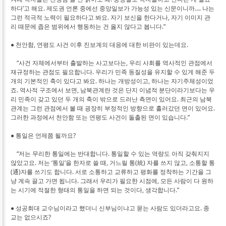
하다’고 해요. 제도권 언론 중에선 중앙일보가 가능성 있는 신문이니까…. 나는
그런 적극적 노력이 필요하다고 봐요. 자기 보신을 한다거나, 자기 이미지 관
리 때문에 좁은 범위에서 행동하는 건 옳지 않다고 봅니다.”
● 천안함, 연평도 사건 이후 진보계의 대응에 대한 비판이 있는데요.
“사건 자체에서부터 출발하는 사고보다는, 우리 사회를 역사적인 관점에서
재규정하는 관점도 필요합니다. 우리가 민족 동질성을 유지할 수 있게 해준 두
개의 기본적인 축이 있다고 봐요. 하나는 개방성이고, 하나는 자기주체성이었
죠. 역사적 구조에서 보면, 남북관계란 것은 단지 이념적 분단이라기보다는 우
리 민족이 갖고 있던 두 개의 축이 밖으로 드러난 측면이 있어요. 최근의 남북
관계는 그런 관점에서 볼 때 굉장히 부정적인 방향으로 흘러갔던 면이 있어요.
그러한 과정에서 천안함 또는 연평도 사건이 돌출된 면이 있습니다.”
● 통일은 언제쯤 될까요?
“저는 무리한 통일에는 반대합니다. 통일할 수 있는 역량도 아직 갖춰지지
않았고요. 저는 ‘통일’을 한자로 쓸 때, 거느릴 통(統) 자를 쓰지 않고, 소통할 통
(通)자를 쓰기도 합니다. 서로 소통하고 교류하고 평화를 정착하는 기간을 그
냥 계속 끌고 가면 됩니다. 그래서 우리가 필요한 시점에, 모든 사람이 다 원하
는 시기에 적절한 형태의 통일을 하면 되는 것이다, 생각합니다.”
● 성공회대 교수님이라고 했더니 신부님이냐고 묻는 사람도 있더라고요. 종
교는 없으시죠?