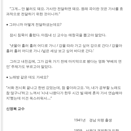
“그게… 안 불러도 돼요. 가사만 전달하면 돼요. 원래 곡이란 것은 가사를 효
과적으로 전달하기 위한 것이니까.”
● 그러니까 어떻게 전달하셨는데요?
잠시 침묵이 흘렀다. 마침내 신 교수는 애창곡을 뽑고야 말았다.
‘냇물아 흘러 흘러 어디로 가니 / 강물 따라 가고 싶어 강으로 간다 / 강물아
흘러 흘러 어디로 가니 /넓은 세상 보고 싶어 바다로 간다.’
그러고 내친김에, 그가 감옥 가기 전에 마지막으로 봤다는 영화 ‘부베의 연
인’ 주제가도 부르고야 말았다.
● 노래방 같은 데도 가세요?
“서화 전시회 끝나고 한번 갔었는데, 참 좋더라고요. ‘아, 내가 공부할 노래도
참 많구나’하고 느껴서 ‘시내 나왔다가 한두 시간 빌 때에 혼자 가서 연습해야
지’했는데 이건 쑥스러워서….”
신영복 교수
1941년 경남 의령 출생
1959 서울대 경제학과 입학