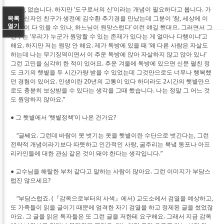
“예, 없습니다. 하지만 ‘도구로서의 신’이라는 개념이 필요하다고 봅니다. 가
목록
톨릭 신자인 친구가 생전에 김수환 추기경을 만났는데 그분이 ‘참, 세상에 이
열기
런 일이 다 있을 수 있나, 하느님이 원망스럽다’ 이런 얘길 했대요. 그러면서 그
친구는 ‘우리가 누군가 원망할 수 있는 존재가 있다는 게 얼마나 다행이냐’고
해요. 하지만 저는 원망 안 해요. 제가 독방에 있을 때 ‘왜 다른 사람은 자살도
하는데 나는 무기징역이면서 이 추운 독방에 앉아 자살하지 않고 앉아 있나’
그런 고민을 심각히 한 적이 있어요. 추운 겨울에 독방에 있으면 신문 펼친 정
도 크기의 햇볕을 두 시간가량 받을 수 있었는데 그것만으로도 너무나 행복했
던 경험이 있어요. 인생이란 20년의 고통이 있다 하더라도 2시간의 햇볕만으
로도 충분히 보상받을 수 있다는 생각을 그때 했습니다. 나는 정말 그 어느 것
도 원망하지 않아요.”
● 그 햇볕에서 ‘햇볕정책’이 나온 건가요?
“글쎄요. 그런데 바람이 못 벗기는 옷을 햇볕이란 수단으로 벗긴다는, 그런
전략적 개념이라기보다 따뜻하고 인간적인 사랑, 굶주리는 북녘 동포나 아프
리카인들에 대한 관심 같은 것이 돼야 한다는 생각입니다.”
● 교수님을 해탈한 부처 같다고 말하는 사람이 많아요. 그런 이미지가 부담스
럽진 않으세요?
“부담스럽죠. (『감옥으로부터의 사색』에서) 교도소에서 검열을 예상하고,
또 가족들이 읽을 글이기 때문에 엄격한 자기 검열을 하고 정제된 글을 썼었잖
아요. 그 글을 읽은 독자들은 또 그런 글을 저한테 요구해요. 그래서 지금 감옥