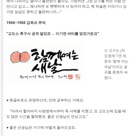
에서 나와서도 얼마나 불편한지 몰라요. 가능하면 그런 요구를 하는 사람 안
만나고 싶고…. 왜냐하면 또 빳빳하게 서 있어야 하고, 뭐 허술한 이야기나 싱
거운 농담도 못하고 불편하니까….”
1968~1988 감옥의 추억
“교도소 축구서 공격 맡았죠 … 이기면 버터를 얻었거든요”
신 교수는 j의
요청에 1면 제
호와 ‘함께 여는
새날’이라는 글
귀를 흔쾌히 써
줬다.
● 붓글씨로도 유명하신데, 언제 공부하신 거예요.
“어려서 할아버지 사랑방에서부터 죽 서예를 익혔고, 또 교도소에 있을 때
도 많은 시간을 할애했죠. 좋은 선생님도 만났고요.”
● 좋은 선생님은 거기에 어떻게 들어오셨죠.