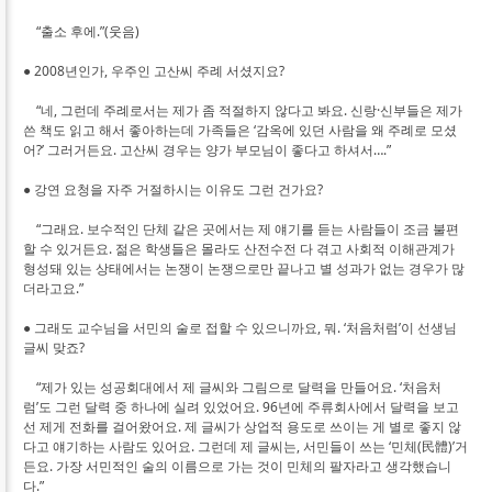
“출소 후에.”(웃음)
● 2008년인가, 우주인 고산씨 주례 서셨지요?
“네, 그런데 주례로서는 제가 좀 적절하지 않다고 봐요. 신랑·신부들은 제가
쓴 책도 읽고 해서 좋아하는데 가족들은 ‘감옥에 있던 사람을 왜 주례로 모셨
어?’ 그러거든요. 고산씨 경우는 양가 부모님이 좋다고 하셔서….”
● 강연 요청을 자주 거절하시는 이유도 그런 건가요?
“그래요. 보수적인 단체 같은 곳에서는 제 얘기를 듣는 사람들이 조금 불편
할 수 있거든요. 젊은 학생들은 몰라도 산전수전 다 겪고 사회적 이해관계가
형성돼 있는 상태에서는 논쟁이 논쟁으로만 끝나고 별 성과가 없는 경우가 많
더라고요.”
● 그래도 교수님을 서민의 술로 접할 수 있으니까요, 뭐. ‘처음처럼’이 선생님
글씨 맞죠?
“제가 있는 성공회대에서 제 글씨와 그림으로 달력을 만들어요. ‘처음처
럼’도 그런 달력 중 하나에 실려 있었어요. 96년에 주류회사에서 달력을 보고
선 제게 전화를 걸어왔어요. 제 글씨가 상업적 용도로 쓰이는 게 별로 좋지 않
다고 얘기하는 사람도 있어요. 그런데 제 글씨는, 서민들이 쓰는 ‘민체(民體)’거
든요. 가장 서민적인 술의 이름으로 가는 것이 민체의 팔자라고 생각했습니
다.”