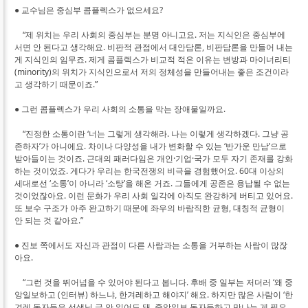
● 교수님은 중심부 콤플렉스가 없으세요?
“제 위치는 우리 사회의 중심부는 분명 아니고요. 저는 지식인은 중심부에
서면 안 된다고 생각해요. 비판적 관점에서 대안담론, 비판담론을 만들어 내는
게 지식인의 임무죠. 제게 콤플렉스가 비교적 적은 이유는 변방과 마이너리티
(minority)의 위치가 지식인으로서 저의 정체성을 만들어내는 좋은 조건이라
고 생각하기 때문이죠.”
● 그런 콤플렉스가 우리 사회의 소통을 막는 장애물일까요.
“진정한 소통이란 ‘너는 그렇게 생각해라. 나는 이렇게 생각하겠다. 그냥 공
존하자’가 아니에요. 차이나 다양성을 내가 변화할 수 있는 ‘반가운 만남’으로
받아들이는 것이죠. 근대의 패러다임은 개인·기업·국가 모두 자기 존재를 강화
하는 것이었죠. 게다가 우리는 한국전쟁의 비극을 경험했어요. 60대 이상의
세대로선 ‘소통’이 아니라 ‘소탕’을 해온 거죠. 그들에게 공존은 용납될 수 없는
것이었잖아요. 이런 문화가 우리 사회 일각에 아직도 완강하게 버티고 있어요.
또 보수 구조가 아주 완고하기 때문에 좌우의 바람직한 균형, 대칭적 균형이
안 되는 것 같아요.”
● 진보 쪽에서도 자신과 관점이 다른 사람과는 소통을 거부하는 사람이 많잖
아요.
“그런 것을 뛰어넘을 수 있어야 된다고 봅니다. 후배 중 일부는 저더러 ‘왜 중
앙일보하고 (인터뷰) 하느냐, 한겨레하고 해야지’ 해요. 하지만 많은 사람이 ‘한
겨레 독자들은 선생님 글 안 읽어도 돼. 중앙일보 독자들하고 만나는 게 필요