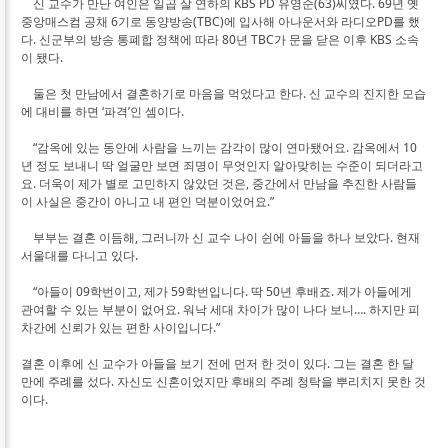
신 교수가 만난 여인은 일곱 살 연하의 KBS PD 유영순(63)씨였다. 69년 옛
중앙매스컴 공채 6기로 동양방송(TBC)에 입사해 아나운서와 라디오PD를 했
다. 신군부의 방송 통폐합 정책에 따라 80년 TBC가 문을 닫은 이후 KBS 소속
이 됐다.
둘은 첫 만남에서 결혼하기로 마음을 먹었다고 한다. 신 교수의 진지한 모습
에 대비를 하면 ‘파격’인 셈이다.
“감옥에 있는 동안에 사람을 느끼는 감각이 많이 연마됐어요. 감옥에서 10
년 정도 보내니 딱 얼굴만 보면 죄명이 무엇인지 알아맞히는 수준이 되더라고
요. 더욱이 제가 별로 고민하지 않았던 것은, 중간에서 만남을 추진한 사람들
이 사실은 중간이 아니고 내 편인 덕분이었어요.”
부부는 결혼 이듬해, 그러니까 신 교수 나이 쉰에 아들을 하나 보았다. 현재
서울대를 다니고 있다.
“아들이 09학번이고, 제가 59학번입니다. 딱 50년 후배죠. 제가 아들에게
관여할 수 있는 부분이 없어요. 워낙 세대 차이가 많이 나다 보니…. 하지만 피
차간에 신뢰가 있는 편한 사이입니다.”
결혼 이후에 신 교수가 아들을 보기 전에 먼저 한 것이 있다. 그는 결혼 한 달
만에 주례를 섰다. 자신도 신혼이었지만 후배의 주례 청탁을 뿌리치지 못한 것
이다.