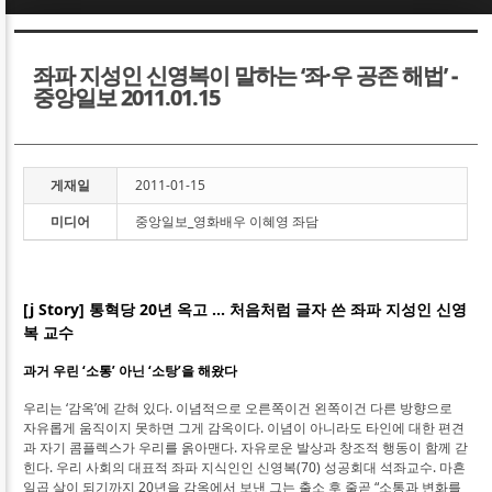
Sketchbook5, 스케치북5
Sketchbook5, 스케치북5
좌파 지성인 신영복이 말하는 ‘좌·우 공존 해법’ -
중앙일보 2011.01.15
게재일
2011-01-15
Sketchbook5, 스케치북5
Sketchbook5, 스케치북5
미디어
중앙일보_영화배우 이혜영 좌담
[j Story] 통혁당 20년 옥고 … 처음처럼 글자 쓴 좌파 지성인 신영
복 교수
과거 우린 ‘소통’ 아닌 ‘소탕’을 해왔다
우리는 ‘감옥’에 갇혀 있다. 이념적으로 오른쪽이건 왼쪽이건 다른 방향으로
자유롭게 움직이지 못하면 그게 감옥이다. 이념이 아니라도 타인에 대한 편견
과 자기 콤플렉스가 우리를 옭아맨다. 자유로운 발상과 창조적 행동이 함께 갇
힌다. 우리 사회의 대표적 좌파 지식인인 신영복(70) 성공회대 석좌교수. 마흔
일곱 살이 되기까지 20년을 감옥에서 보낸 그는 출소 후 줄곧 “소통과 변화를