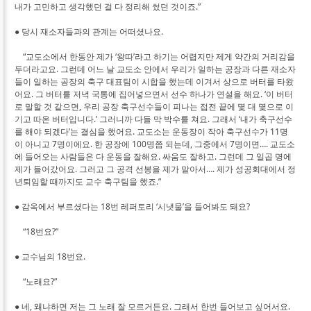
내가 고민하고 생각했던 걸 다 정리해 썼던 것이죠.”
● 당시 재소자들과의 관계는 어떠셨나요.
“교도소에서 한동안 제가 ‘왕따’라고 하기는 어렵지만 제게 약간의 거리감을
두더라고요. 그런데 어느 날 교도소 안에서 우리가 일하는 공장과 다른 재소자
들이 일하는 공장의 축구 대표팀이 시합을 했는데 이겨서 상으로 버터를 타왔
어요. 그 버터를 저녁 국통에 집어넣으면서 선수 하나가 연설을 해요. ‘이 버터
로 말할 것 같으면, 우리 공장 축구선수들이 피나는 접전 끝에 몇 대 몇으로 이
기고 따온 버터입니다.’ 그러니까 다들 막 박수를 쳐요. 그래서 ‘내가 축구선수
를 해야 되겠다’는 결심을 했어요. 교도소는 운동장이 작아 축구선수가 11명
이 아니고 7명이에요. 한 공장에 100명쯤 되는데, 그중에서 7명이면…. 교도소
에 들어오는 사람들은 다 운동을 잘해요. 싸움도 잘하고. 그런데 그 일곱 명에
제가 들어갔어요. 그러고 그 공격 선봉을 제가 맡아서…. 제가 성공회대에서 정
년퇴임할 때까지도 교수 축구팀을 했죠.”
● 감옥에서 부르셨다는 18번 레퍼토리 ‘시냇물’을 들어봐도 돼요?
“18번요?”
● 교수님의 18번요.
“노래요?”
● 네, 왜냐하면 저는 그 노래 잘 모르거든요. 그래서 한번 들어보고 싶어서요.