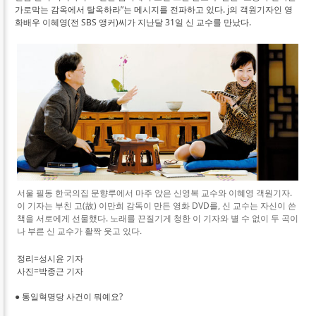
가로막는 감옥에서 탈옥하라”는 메시지를 전파하고 있다. j의 객원기자인 영
화배우 이혜영(전 SBS 앵커)씨가 지난달 31일 신 교수를 만났다.
서울 필동 한국의집 문향루에서 마주 앉은 신영복 교수와 이혜영 객원기자.
이 기자는 부친 고(故) 이만희 감독이 만든 영화 DVD를, 신 교수는 자신이 쓴
책을 서로에게 선물했다. 노래를 끈질기게 청한 이 기자와 별 수 없이 두 곡이
나 부른 신 교수가 활짝 웃고 있다.
정리=성시윤 기자
사진=박종근 기자
● 통일혁명당 사건이 뭐예요?