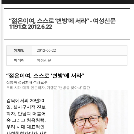
Sketchbook5, 스케치북5
Sketchbook5, 스케치북5
“젊은이여, 스스로 ‘변방’에 서라” - 여성신문
1191호 2012.6.22
게재일
2012-06-22
Sketchbook5, 스케치북5
Sketchbook5, 스케치북5
미디어
여성신문
“젊은이여, 스스로 ‘변방’에 서라”
신영복 성공회대 석좌교수
우리 시대 대표 인문학자, 기행문 ‘변방을 찾아서’ 출간
감옥에서의 20년20
일, 실사구시적 진보
학자, 만남과 더불어
숲 그리고 처음처럼.
우리 시대 대표적인
사회철학자이자 사회