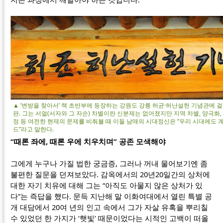
▲ ‘변방을 찾아서’ 책 초반부에 등장하는 강원도 강릉 허균·허난설헌 기념관에 
판. 그는 서얼(서자와 그 자손) 차별이란 신분제는 없어졌지만 지역 차별, 양극화
정 등 여전한 현재의 문제를 비춰볼 때 이들 남매의 시대정신은 “우리 시대에도 
드”라고 말한다.
“때론 좌에, 때론 우에 치우치며” 공존 모색해야
그에게 누구나 가질 법한 궁금증, 그러나 꺼내 물어보기엔 좀
불편한 질문을 던져보았다. 감옥에서의 20년20일간의 상처에
대한 자기 치유에 대해 그는 “아직도 아물지 않은 상처가 있
다”는 즉답을 했다. 문득 지난해 말 이화여대에서 열린 특별 공
개 대담에서 20여 년의 인고 속에서 그가 자살 유혹을 뿌리칠
수 있었던 한 가지가 ‘햇빛’ 때문이었다는 시적인 고백이 떠올