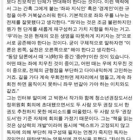
보다 진보적인 단체가 연대해야 한다는 것이다. 이런 맥락에
서 그는 간혹 그에게 붙는 ‘좌파 지식인’ 혹은 ‘경계인’이란 규
정을 아주 거북살스러워 한다. 기본적으로 좌와 우를 나누는
전제를 잘못됐다고 생각한다. “‘좌’라는 것은 조금 불편하지만
뭔가 현 단계를 새롭게 재구성하고 가치 지향을 하자는 거고.
‘우’라는 것은 현재의 모든 생명을 따뜻하게 지키자는 것”으로
서로 공존해야 한다는 것이다. 굳이 구체적으로 말하자면 “이
론은 왼쪽, 실천은 오른쪽으로” 해야 한다고 생각한다.
“동양 담론에서 때 ‘시(時)’와 중간 ‘중(中)’이란 것이 있습니다.
어떤 때는 좌에 치우친 것이 중이고, 어떤 때는 우에 치우친 것
이 중으로, 전체의 균형점을 부단하고 다이내믹하게 고민하는
거죠. 길을 가다 계속 우회전하면 제자리에서 맴돌고, 계속 좌
회전 하면 움직이지 못하니 좌우 번갈아 가야 하는 이치와도
같죠.”
그는 인터뷰 말미에 고 박완서 작가와 함께 청소년권장도서선
정위원회 회의에 초대됐으면서도 두 사람 모두 권장 도서 한
권도 추천하지 못한 에피소드를 떠올렸다. 두 사람 모두 ‘권장
도서’란 기준 자체에 회의를 가졌기 때문이다. 그는 “책을 읽는
것은 상상력의 개발”이라며 동시에 “텍스트가 고정되지 않고
독자에 의해 부단히 재구성돼 필자는 언젠가 죽지만 독자는
끊임없이 재탄생”하는 영원성에 경외심을 표했다. “차이와 다