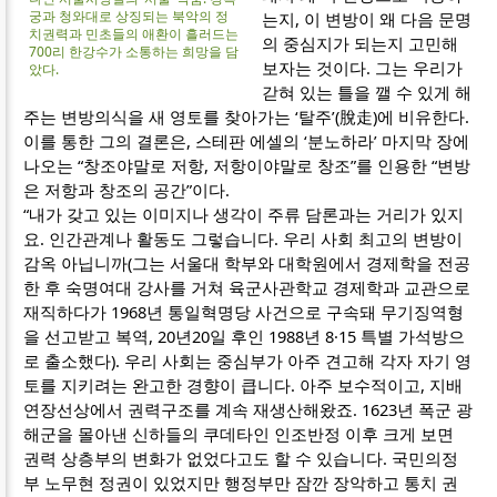
궁과 청와대로 상징되는 북악의 정
는지, 이 변방이 왜 다음 문명
치권력과 민초들의 애환이 흘러드는
의 중심지가 되는지 고민해
700리 한강수가 소통하는 희망을 담
보자는 것이다. 그는 우리가
았다.
갇혀 있는 틀을 깰 수 있게 해
주는 변방의식을 새 영토를 찾아가는 ‘탈주’(脫走)에 비유한다.
이를 통한 그의 결론은, 스테판 에셀의 ‘분노하라’ 마지막 장에
나오는 “창조야말로 저항, 저항이야말로 창조”를 인용한 “변방
은 저항과 창조의 공간”이다.
“내가 갖고 있는 이미지나 생각이 주류 담론과는 거리가 있지
요. 인간관계나 활동도 그렇습니다. 우리 사회 최고의 변방이
감옥 아닙니까(그는 서울대 학부와 대학원에서 경제학을 전공
한 후 숙명여대 강사를 거쳐 육군사관학교 경제학과 교관으로
재직하다가 1968년 통일혁명당 사건으로 구속돼 무기징역형
을 선고받고 복역, 20년20일 후인 1988년 8·15 특별 가석방으
로 출소했다). 우리 사회는 중심부가 아주 견고해 각자 자기 영
토를 지키려는 완고한 경향이 큽니다. 아주 보수적이고, 지배
연장선상에서 권력구조를 계속 재생산해왔죠. 1623년 폭군 광
해군을 몰아낸 신하들의 쿠데타인 인조반정 이후 크게 보면
권력 상층부의 변화가 없었다고도 할 수 있습니다. 국민의정
부 노무현 정권이 있었지만 행정부만 잠깐 장악하고 통치 권