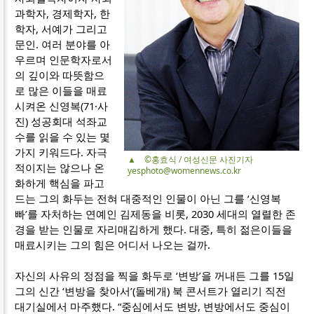
과학자, 경제학자, 한
학자, 서예가 그리고
문인. 여러 분야를 아
우르며 인문학자로서
의 깊이와 따뜻함으
로 많은 이들을 매료
시켜온 신영복(71·사
진) 성공회대 석좌교
수를 읽을 수 있는 몇
가지 키워드다. 자극
▲ ©홍효식 / 여성신문 사진기자
적이지는 않으나 온
yesphoto@womennews.co.kr
화하게 핵심을 파고
드는 그의 화두는 전혀 대중적인 인물이 아닌 그를 ‘신영복
빠’를 자처하는 연예인 김제동을 비롯, 2030 세대의 열렬한 존
경을 받는 인물로 자리매김하게 했다. 대중, 특히 젊은이들을
매료시키는 그의 힘은 어디서 나오는 걸까.
자신의 사유의 정점을 찍을 화두로 ‘변방’을 꺼내든 그를 15일
그의 신간 ‘변방을 찾아서’(돌베개) 북 콘서트가 열리기 직전
대기실에서 마주했다. “중심에서도 변방, 변방에서도 중심이