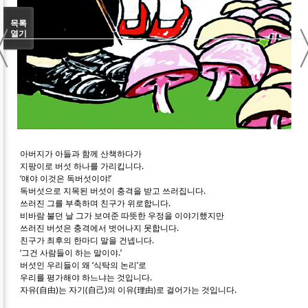
〈
목록
열기
아버지가 아들과 함께 산책하다가
지팡이로 버섯 하나를 가리킵니다.
‘얘야 이것은 독버섯이야!’
독버섯으로 지목된 버섯이 충격을 받고 쓰러집니다.
쓰러진 그를 부축하며 친구가 위로합니다.
비바람 불던 날 그가 보여준 따뜻한 우정을 이야기했지만
쓰러진 버섯은 충격에서 벗어나지 못합니다.
친구가 최후의 한마디 말을 건넵니다.
‘그건 사람들이 하는 말이야.’
버섯인 우리들이 왜 ‘식탁의 논리’로
우리를 평가해야 하느냐는 것입니다.
자유(自由)는 자기(自己)의 이유(理由)로 걸어가는 것입니다.