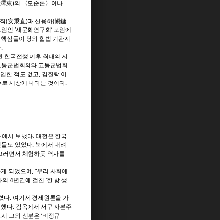
毛澤東)의 〈모순론〉이나
직(安秉直)과 신용하(愼鏞
모임인 ‘새문화연구회’ 모임에
당 핵심들이 당의 합법 기관지
.
된 한국전쟁 이후 최대의 지
 보통군법회의와 고등군법회
입한 적도 없고, 김질락 이
수로 세상에 나타난 것이다.
에서 보냈다. 대전은 한국
들도 있었다. 북에서 내려
 그러면서 체험하듯 역사를
게 되었으며, “우리 사회에
 4년간에 걸친 ‘한 방 생
맡겼다. 여기서 경제원론을 가
의했다. 감옥에서 서구 자본주
시 그의 신분은 ‘비정규