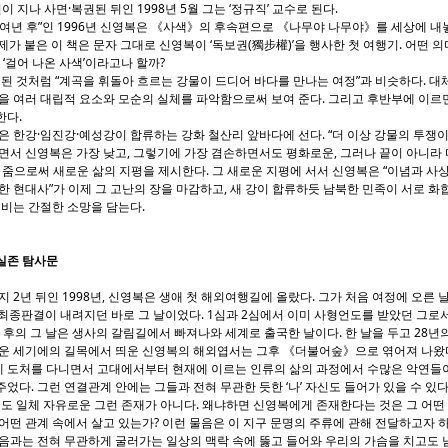
이 지나 사면·복권된 뒤인 1998년 5월 그는 ‘정규직’ 교수로 된다.
거 7여년 후”인 1996년 신영복은 《사색》의 후속편으로 《나무야 나무야》를 세상에 내
제가 붙은 이 책은 문자 그대로 신영복이 ‘독보권(獨步權)’을 행사한 첫 여행기. 어떤 
 ‘걸어 나온 사색’이라고나 할까?
된 것처럼 “계곡을 휘돌아 흐르는 강물이 드디어 바다를 만나는 여정”과 비슷하다. 대
을 여러 대립적 요소와 모순의 실체를 파악함으로써 보여 준다. 그리고 후반부에 이르면
한다.
한강·임진강·예성강이 합류하는 강화 철산리 앞바다에 선다. “더 이상 강물의 투쟁이
면서 신영복은 가장 낮고, 그렇기에 가장 겸손하면서도 평화로운, 그러나 끝이 아니라 
 줌으로써 새로운 삶의 지평을 제시한다. 그 새로운 지평에 서서 신영복은 “이념과 사
한 현대사”가 이제 그 고난의 장을 마감하고, 새 강이 합류하듯 남북한 민족이 서로 화
 비는 간절한 소망을 담는다.
실존 탐사문
2년 뒤인 1998년, 신영복은 생애 첫 해외여행길에 올랐다. 그가 처음 여정에 오른
원의 최종판결이 내려지던 바로 그 날이었다. 1심과 2심에서 이미 사형언도를 받았던 그
년 후의 그 날은 생사의 갈림길에서 빠져나와 세계로 출국한 날이다. 한 날을 두고 28년
로운 세기에의 길목에서 띄운 신영복의 해외엽서는 그후 《더불어숲》으로 엮어져 나왔
계 도처를 다니면서 고대에서부터 현재에 이르는 인류의 삶의 과정에서 수많은 악연들이
었다. 그런 연결관계 안에는 그들과 전혀 무관한 듯한 ‘나’ 자신도 들어가 있을 수 있다.
부터도 일체 자유로운 그런 존재가 아니다. 왜냐하면 신영복에게 존재한다는 것은 그 어떤
어떤 관계 속에서 살고 있는가? 이런 물음은 이 지구 문명의 주류에 관해 전달하고자 
음과는 전혀 무관하게 굴러가는 일상의 맥락 속에 뚫고 들어와 우리의 가슴을 치고도 