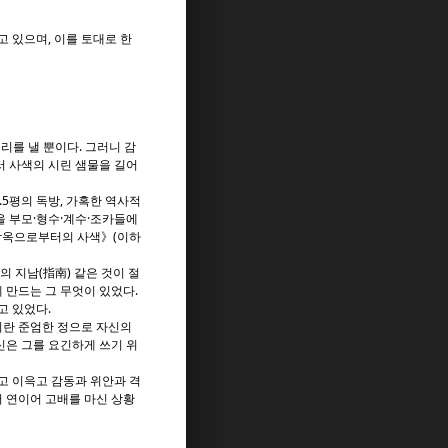
 있으며, 이를 토대로 한
리를 낼 뿐이다. 그러니 감
서 사색의 시린 샘물을 길어
.5평의 독방, 가혹한 역사적
을 부모·형수·계수·조카들에
《감옥으로부터의 사색》(이하
 지남(指南) 같은 것이 절
 만드는 그 무엇이 있었다.
고 있었다.
이란 준엄한 정으로 자신의
신은 그를 요긴하게 쓰기 위
고 이윽고 감동과 위안과 격
 연이어 고배를 마신 상황