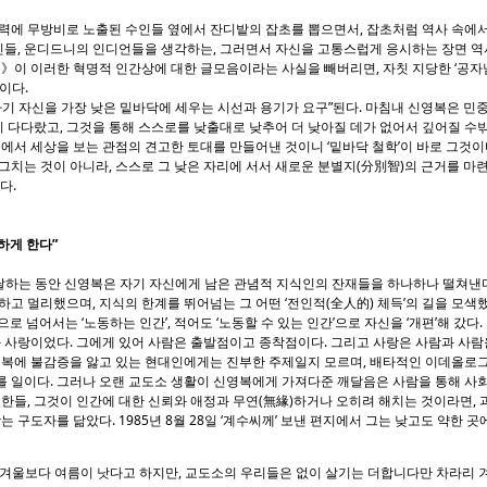
에 무방비로 노출된 수인들 옆에서 잔디밭의 잡초를 뽑으면서, 잡초처럼 역사 속에
들, 운디드니의 인디언들을 생각하는, 그러면서 자신을 고통스럽게 응시하는 장면 역
색》이 이러한 혁명적 인간상에 대한 글모음이라는 사실을 빼버리면, 자칫 지당한 ‘공자
이다.
 자신을 가장 낮은 밑바닥에 세우는 시선과 용기가 요구”된다. 마침내 신영복은 민중
 다다랐고, 그것을 통해 스스로를 낮출대로 낮추어 더 낮아질 데가 없어서 깊어질 수
리에서 세상을 보는 관점의 견고한 토대를 만들어낸 것이니 ‘밑바닥 철학’이 바로 그것이
그치는 것이 아니라, 스스로 그 낮은 자리에 서서 새로운 분별지(分別智)의 근거를 마련
다.
하게 한다”
달하는 동안 신영복은 자기 자신에게 남은 관념적 지식인의 잔재들을 하나하나 떨쳐낸다
하고 멀리했으며, 지식의 한계를 뛰어넘는 그 어떤 ‘전인적(全人的) 체득’의 길을 모색했
로 넘어서는 ‘노동하는 인간’, 적어도 ‘노동할 수 있는 인간’으로 자신을 ‘개편’해 갔다.
 사랑이었다. 그에게 있어 사람은 출발점이고 종착점이다. 그리고 사랑은 사람과 사람
 행복에 불감증을 앓고 있는 현대인에게는 진부한 주제일지 모르며, 배타적인 이데올
 일이다. 그러나 오랜 교도소 생활이 신영복에게 가져다준 깨달음은 사람을 통해 사회
 한들, 그것이 인간에 대한 신뢰와 애정과 무연(無緣)하거나 오히려 해치는 것이라면, 
 구도자를 닮았다. 1985년 8월 28일 ‘계수씨께’ 보낸 편지에서 그는 낮고도 약한 곳
 겨울보다 여름이 낫다고 하지만, 교도소의 우리들은 없이 살기는 더합니다만 차라리 겨