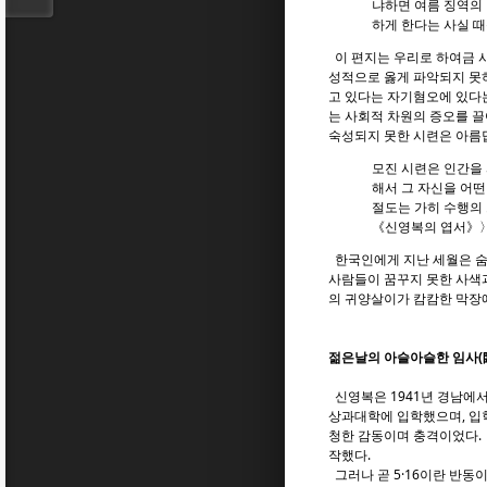
냐하면 여름 징역의 
하게 한다는 사실 때
이 편지는 우리로 하여금 사
성적으로 옳게 파악되지 못
고 있다는 자기혐오에 있다는
는 사회적 차원의 증오를 끌
숙성되지 못한 시련은 아름답
모진 시련은 인간을
해서 그 자신을 어
절도는 가히 수행의
《신영복의 엽서》〉,
한국인에게 지난 세월은 숨
사람들이 꿈꾸지 못한 사색과
의 귀양살이가 캄캄한 막장
젊은날의 아슬아슬한 임사(
신영복은 1941년 경남에서
상과대학에 입학했으며, 입학한
청한 감동이며 충격이었다.
작했다.
그러나 곧 5·16이란 반동