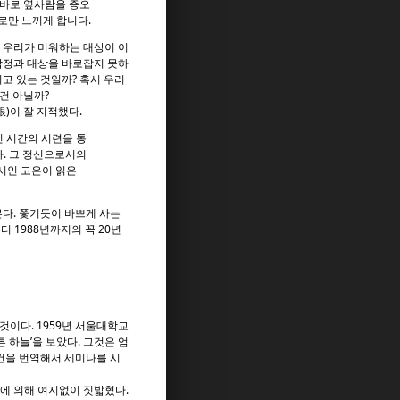
 바로 옆사람을 증오
로만 느끼게 합니다.
 우리가 미워하는 대상이 이
감정과 대상을 바로잡지 못하
고 있는 것일까? 혹시 우리
건 아닐까?
)이 잘 지적했다.
 시간의 시련을 통
. 그 정신으로서의
시인 고은이 읽은
다. 쫓기듯이 바쁘게 사는
 1988년까지의 꼭 20년
것이다. 1959년 서울대학교
른 하늘’을 보았다. 그것은 엄
건을 번역해서 세미나를 시
력에 의해 여지없이 짓밟혔다.