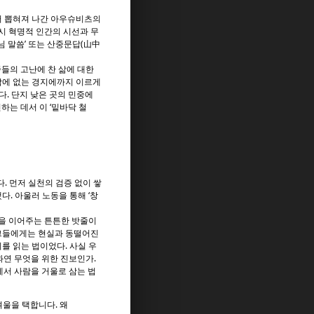
서 뽑혀져 나간 아우슈비츠의
시 혁명적 인간의 시선과 무
님 말씀’ 또는 산중문답(山中
들의 고난에 찬 삶에 대한
밖에 없는 경지에까지 이르게
다. 단지 낮은 곳의 민중에
하는 데서 이 ‘밑바닥 철
. 먼저 실천의 검증 없이 쌓
다. 아울러 노동을 통해 ‘창
을 이어주는 튼튼한 밧줄이
로그들에게는 현실과 동떨어진
를 읽는 법이었다. 사실 우
과연 무엇을 위한 진보인가.
에서 사람을 거울로 삼는 법
울을 택합니다. 왜