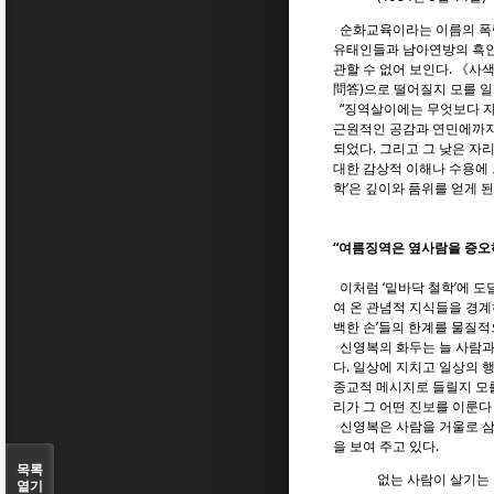
순화교육이라는 이름의 폭력
유태인들과 남아연방의 흑인
관할 수 없어 보인다. 《사
問答)으로 떨어질지 모를 일
“징역살이에는 무엇보다 자기
근원적인 공감과 연민에까지
되었다. 그리고 그 낮은 자
대한 감상적 이해나 수용에 
학’은 깊이와 품위를 얻게 된
“여름징역은 옆사람을 증오
이처럼 ‘밑바닥 철학’에 도
여 온 관념적 지식들을 경계
백한 손’들의 한계를 물질적으
신영복의 화두는 늘 사람과
다. 일상에 지치고 일상의
종교적 메시지로 들릴지 모를
리가 그 어떤 진보를 이룬다
신영복은 사람을 거울로 삼는
을 보여 주고 있다.
목록
없는 사람이 살기는
열기