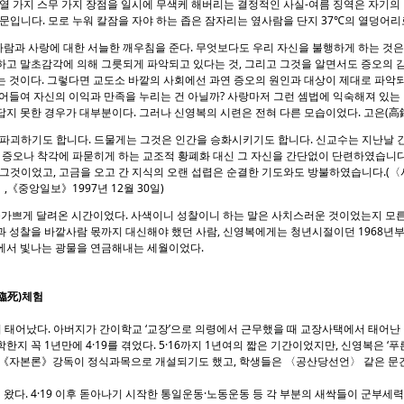
열 가지 스무 가지 장점을 일시에 무색케 해버리는 결정적인 사실-여름 징역은 자기의
문입니다. 모로 누워 칼잠을 자야 하는 좁은 잠자리는 옆사람을 단지 37℃의 열덩어리
람과 사랑에 대한 서늘한 깨우침을 준다. 무엇보다도 우리 자신을 불행하게 하는 것은
하고 말초감각에 의해 그릇되게 파악되고 있다는 것, 그리고 그것을 알면서도 증오의 
 것이다. 그렇다면 교도소 바깥의 사회에선 과연 증오의 원인과 대상이 제대로 파악되
어들여 자신의 이익과 만족을 누리는 건 아닐까? 사랑마저 그런 셈법에 익숙해져 있는 
지 못한 경우가 대부분이다. 그러나 신영복의 시련은 전혀 다른 모습이었다. 고은(高銀
 파괴하기도 합니다. 드물게는 그것은 인간을 승화시키기도 합니다. 신교수는 지난날 긴
떤 증오나 착각에 파묻히게 하는 교조적 황폐화 대신 그 자신을 간단없이 단련하였습니다
 그것이었고, 고금을 오고 간 지식의 오랜 섭렵은 순결한 기도와도 방불하였습니다.(〈
《중앙일보》1997년 12월 30일)
가쁘게 달려온 시간이었다. 사색이니 성찰이니 하는 말은 사치스러운 것이었는지 모른
 성찰을 바깥사람 몫까지 대신해야 했던 사람, 신영복에게는 청년시절이던 1968년부터
에서 빛나는 광물을 연금해내는 세월이었다.
臨死)체험
 태어났다. 아버지가 간이학교 ‘교장’으로 의령에서 근무했을 때 교장사택에서 태어난 
지 꼭 1년만에 4·19를 겪었다. 5·16까지 1년여의 짧은 기간이었지만, 신영복은 ‘푸
 《자본론》강독이 정식과목으로 개설되기도 했고, 학생들은 〈공산당선언〉 같은 문
이 왔다. 4·19 이후 돋아나기 시작한 통일운동·노동운동 등 각 부분의 새싹들이 군부세