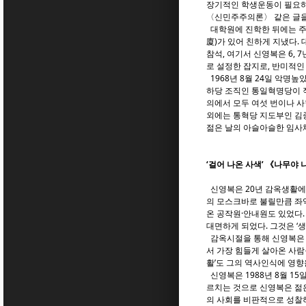
장기적인 학생운동이 필요하
〈신민주주의론〉 같은 글을
대학원에 진학한 뒤에는 주로
廈)가 있어 친하게 지냈다. 
참석, 여기서 신영복은 6,
로 설정한 잡지로, 반미적인
1968년 8월 24일 악명
하당 조직인 통일혁명당이 
의에서 모두 여섯 번이나 사
외에는 통혁당 지도부인 김종
젊은 날의 아슬아슬한 임사
‘걸어 나온 사색’ 《나무야
신영복은 20년 감옥생활에
의 모스크바로 불릴만큼 좌익
온 공작원·안내원도 있었다
대면하게 되었다. 그것은 ‘생
감옥시절을 통해 신영복은 구
서 가장 힘들게 살아온 사람
활’도 그의 역사인식에 영향
신영복은 1988년 8월 1
르치는 것으로 신영복은 젊은
의 사회를 비판적으로 성찰하