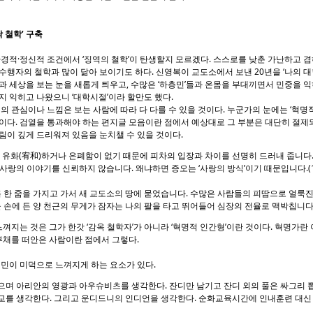
닥 철학’ 구축
적·정신적 조건에서 ‘징역의 철학’이 탄생할지 모르겠다. 스스로를 낮춘 가난하고 겸
수행자의 철학과 많이 닮아 보이기도 하다. 신영복이 교도소에서 보낸 20년을 ‘나의 
과 세상을 보는 눈을 새롭게 틔우고, 수많은 ‘하층민’들과 온몸을 부대끼면서 민중을 익
지 익히고 나왔으니 ‘대학시절’이라 할만도 했다.
 관심이나 느낌은 보는 사람에 따라 다 다를 수 있을 것이다. 누군가의 눈에는 ‘혁명적
이다. 검열을 통과해야 하는 편지글 모음이란 점에서 예상대로 그 부분은 대단히 절제
림이 깊게 드리워져 있음을 눈치챌 수 있을 것이다.
을 유화(宥和)하거나 은폐함이 없기 때문에 피차의 입장과 차이를 선명히 드러내 줍니다
사랑의 이야기를 신뢰하지 않습니다. 왜냐하면 증오는 ‘사랑의 방식’이기 때문입니다.(19
흙 한 줌을 가지고 가서 새 교도소의 땅에 묻었습니다. 수많은 사람들의 피땀으로 얼룩진 
을 손에 든 양 천근의 무게가 잠자는 나의 팔을 타고 뛰어들어 심장의 전율로 맥박칩니다.(1
껴지는 것은 그가 한갓 ‘감옥 철학자’가 아니라 ‘혁명적 인간형’이란 것이다. 혁명가란 
 부채를 떠안은 사람이란 점에서 그렇다.
민이 미덕으로 느껴지게 하는 요소가 있다.
으며 아리안의 영광과 아우슈비츠를 생각한다. 잔디만 남기고 잔디 외의 풀은 싸그리 
교를 생각한다. 그리고 운디드니의 인디언을 생각한다. 순화교육시간에 인내훈련 대신 