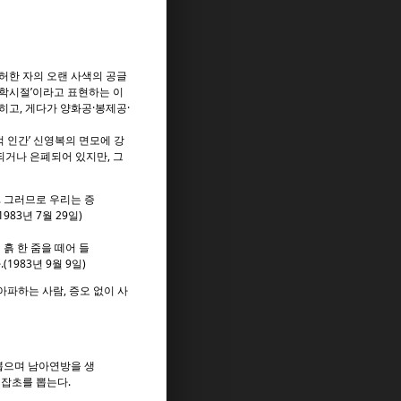
허한 자의 오랜 사색의 공글
대학시절’이라고 표현하는 이
히고, 게다가 양화공·봉제공·
 인간’ 신영복의 면모에 강
되거나 은폐되어 있지만, 그
. 그러므로 우리는 증
83년 7월 29일)
흙 한 줌을 떼어 들
983년 9월 9일)
아파하는 사람, 증오 없이 사
뽑으며 남아연방을 생
잡초를 뽑는다.