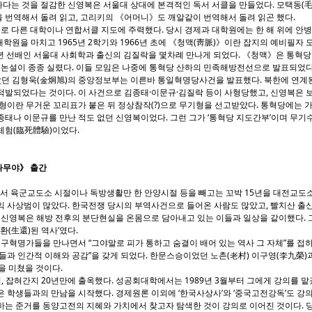
다는 것을 절감한 신영복은 서울대 상대에 본격적인 독서 서클을 만들었다. 모택동(
 번역해서 돌려 읽고, 고리키의 《어머니》도 깨알같이 번역해서 돌려 읽곤 했다.
 다른 대학이나 연합서클 지도에 주력했다. 당시 경제과 대학원에는 한 해 위에 안병
대학원을 마치고 1965년 2학기와 1966년 초에 《청맥(靑脈)》이란 잡지의 예비필자 
 7년 선배인 서울대 사회학과 출신의 김질락을 몇차례 만나게 되었다. 《청맥》은 통혁
 논설이 종종 실렸다. 이들 모임은 나중에 통혁당 산하의 민족해방전선으로 발표되었다
높았던 김형욱(金炯旭)의 중앙정보부는 이른바 통일혁명당사건을 발표했다. 북한에 연계
적발되었다는 것이다. 이 사건으로 김종태·이문규·김질락 등이 사형당했고, 신영복은
형이란 무거운 꼬리표가 붙은 뒤 정상참작(?)으로 무기형을 선고받았다. 통혁당에는 가
태나 이문규를 만난 적도 없던 신영복이었다. 그런 그가 ‘통혁당 지도간부’이며 무기
체험(臨死體驗)이었다.
 나무야》 출간
서 육군교도소 시절이나 독방생활만 한 안양시절 등을 빼고는 꼬박 15년을 대전교도소
 사상범이 많았다. 한국전쟁 당시의 부역사건으로 들어온 사람도 많았고, 빨치산 출신
. 신영복은 해방 전후의 분단현실을 온몸으로 담아내고 있는 이들과 일상을 같이했다.
환(生還)된 역사’였다.
혁명가들을 만나면서 “그야말로 피가 통하고 숨결이 배어 있는 역사 그 자체”를 접하
들과 인간적 이해와 공감”을 갖게 되었다. 한문스승이었던 노촌(老村) 이구영(李九榮)과의
을 미쳤을 것이다.
5일, 잡혀간지 20년만에 출옥했다. 성공회대학에서는 1989년 3월부터 그에게 강의를 
 학생들과의 만남을 시작했다. 경제원론 이외에 ‘한국사상사’와 ‘중국고전강독’도 강
는 준거를 동양고전의 지혜와 가치에서 찾고자 탐색한 것이 강의로 이어진 것이다. 당