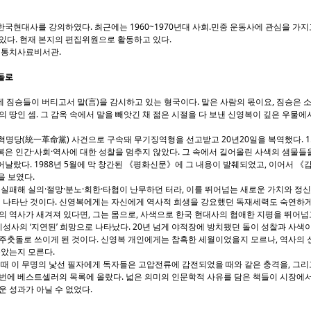
국현대사를 강의하였다. 최근에는 1960~1970년대 사회.민중 운동사에 관심을 가지고
있다. 현재 본지의 편집위원으로 활동하고 있다.
실 통치사료비서관.
돌로
 짐승들이 버티고서 말(言)을 감시하고 있는 형국이다. 말은 사람의 몫이요, 짐승은 소
의 땅인 셈. 그 감옥 속에서 말을 빼앗긴 채 젊은 시절을 다 보낸 신영복이 깊은 우물에
일혁명당(統一革命黨) 사건으로 구속돼 무기징역형을 선고받고 20년20일을 복역했다. 1
은 인간·사회·역사에 대한 성찰을 멈추지 않았다. 그 속에서 길어올린 사색의 샘물들
날랐다. 1988년 5월에 막 창간된 《평화신문》에 그 내용이 발췌되었고, 이어서 
을 보였다.
패해 실의·절망·분노·회한·타협이 난무하던 터라, 이를 뛰어넘는 새로운 가치와 정신의
연 나타난 것이다. 신영복에게는 자신에게 역사적 희생을 강요했던 독재세력도 숙연하게
의 역사가 새겨져 있다면, 그는 몸으로, 사색으로 한국 현대사의 협애한 지평을 뛰어넘
성사의 ‘지연된’ 희망으로 나타났다. 20년 넘게 야적장에 방치됐던 돌이 성찰과 사색
주춧돌로 쓰이게 된 것이다. 신영복 개인에게는 참혹한 세월이었을지 모르나, 역사의 
놓았는지 모른다.
때 이 무명의 낯선 필자에게 독자들은 고압전류에 감전되었을 때와 같은 충격을, 그리
번에 베스트셀러의 목록에 올랐다. 넓은 의미의 인문학적 사유를 담은 책들이 시장에서
운 성과가 아닐 수 없었다.