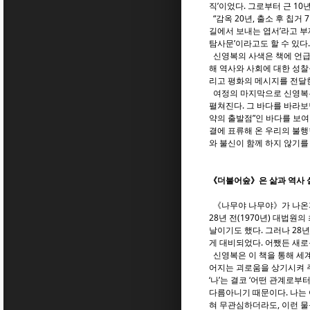
직’이었다. 그로부터 근 10년
“감옥 20년, 출소 후 칩
길에서 보내는 엽서’라고 부
탐사문’이라고도 할 수 있다.
신영복의 사색은 책에 언급
해 역사와 사회에 대한 성찰
리고 평화의 메시지를 전달
여정의 마지막으로 신영복은 
펼쳐진다. 그 바다를 바라보
약의 출발점”인 바다를 보여
결에 표류해 온 우리의 불행
와 불신이 함께 하지 않기를
《더불어숲》은 삶과 역사 
《나무야 나무야》가 나온지 
28년 전(1970년) 대법
날이기도 했다. 그러나 28
게 대비되었다. 어쨌든 새
신영복은 이 책을 통해 세
어지는 괴로움을 상기시켜 주
‘나’는 결코 ‘어떤 관계로
다름아니기 때문이다. 나는 
혀 무관심하더라도, 이런 물