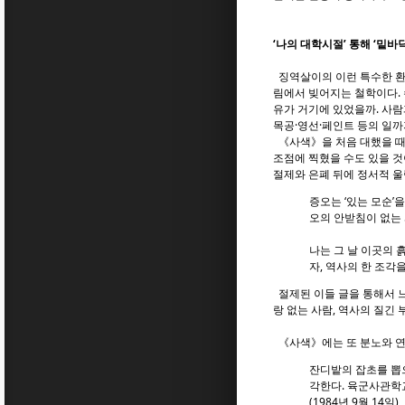
‘나의 대학시절’ 통해 ‘밑바
징역살이의 이런 특수한 환경
림에서 빚어지는 철학이다. 
유가 거기에 있었을까. 사람
목공·영선·페인트 등의 일까
《사색》을 처음 대했을 때의
조점에 찍혔을 수도 있을 것
절제와 은폐 뒤에 정서적 울
증오는 ‘있는 모순’
오의 안받침이 없는 
나는 그 날 이곳의 
자, 역사의 한 조각
절제된 이들 글을 통해서 느
랑 없는 사람, 역사의 질긴
《사색》에는 또 분노와 연
잔디밭의 잡초를 뽑
각한다. 육군사관학
(1984년 9월 14일)