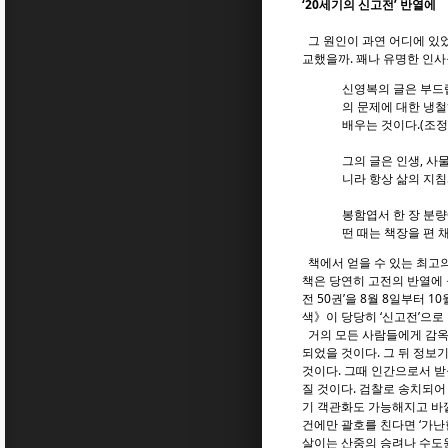
‘20세기의 신고전’ 반열에
그 원인이 과연 어디에 있었
교했을까. 꽤나 유명한 인사
신영복의 글은 부드
의 문제에 대한 냉철
배우는 것이다.(조정
그의 글은 인생, 사
니라 항상 삶의 지침
봉함엽서 한 장 분량
떤 때는 책장을 편 
책에서 얻을 수 있는 최고의
책은 당연히 고전의 반열에 올
전 50권’을 8월 8일부터 
색》이 당당히 ‘신고전’으로
거의 모든 사람들에게 감옥
되었을 것이다. 그 뒤 정보
것이다. 그때 인간으로서 받
질 것이다. 검찰로 송치되어
기 객관화도 가능해지고 바
건에만 괄호를 친다면 ‘가난한
살이는 산중의 승려나 수도