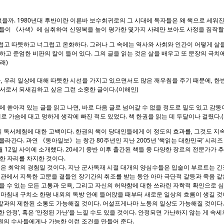
을까. 1980년대 후반이란 이른바 보수회귀로의 그 시대에 독자들은 왜 책으로 세워
들이 《사색》에 심취하여 신영복을 높이 평가한 몇가지 사례만 보아도 사정을 짐작할 
럽고 따뜻하고 너그럽고 온화하다. 그러나 그 속에는 역사와 사회와 인간이 어떻게 삶을
하고 준엄한 비판의 칼이 들어 있다. 그의 글을 읽는 것은 삶을 배우고 또 문장의 극
래)
물, 우리 일상에 대해 따뜻한 시선을 가지고 있으면서도 많은 깨우침을 주기 때문에, 한번
서로서 되새김하고 싶은 그런 소중한 글이다.(이해인)
에 쏟아져 있는 글을 읽고 나면, 바로 다음 글로 넘어갈 수 없을 정도로 밀도 있고 감동
채로 가슴에 대고 멍하게 생각에 빠진 적도 있었다. 책 한권을 읽는 데 두달이나 걸렸다.
 독서체험에 대한 고백이다. 한권의 책이 당대인들에게 이 정도의 효과를, 그것도 지
라간다. 과연 《동아일보》는 창간 80주년인 지난 2005년 ‘책읽는 대한민국’ 시리즈 
10월 12일 사이에 소개했다. 20세기 중반 이후 출간된 책들 중 다양한 장르의 전문가가
 한 자리를 차지한 것이다.
은 최악의 경험일 것이다. 지난 군사독재 시절 대개의 양심수들은 입술이 부르트는 긴
기관에서 지독한 고문을 곁들인 장기간의 취조를 받는 동안 아마 극단적 갈등과 죽음 
을 수 있는 모든 고통과 모욕, 그리고 자신의 허약함에 대한 쓰라린 자학적 확인으로 
 마침내 구치소 한평 내외의 독방 안에 들어앉을 때부터 새로운 일상의 흐름이 생길 것
깥과의 제한된 소통도 가능해질 것이다. 어설프게나마 노동의 일상도 가능해질 것이다
 안정’, 혹은 ‘안정된 가난’을 느낄 수도 있을 것이다. 안정되면 가난하지 않는 게 속세
원의 수사들에게나 가능한 이런 조건을 만들어 준다.