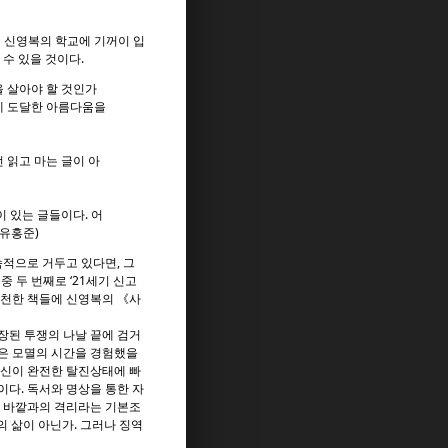
진 신영복의 학교에 기꺼이 입
수 있을 것이다.
 살아야 할 것인가
치에 도달한 아름다움을
 읽고 마는 글이 아
이 있는 글들이다. 어
(유홍준)
속적으로 거두고 있다면, 그
중 두 번째로 ‘21세기 신고
 추천한 책들에 신영복의 《사
장된 투쟁의 나날 끝에 검거
같은 모멸의 시간을 경험했을
심신이 완전한 탈진상태에 빠
이다. 독서와 명상을 통한 자
. 바깥과의 격리라는 기본조
의 삶이 아닌가. 그러나 징역