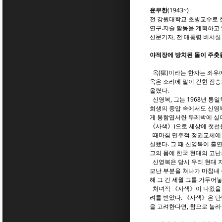
윤무한
(1943~)
전 강원대학교 초빙교수로 한
연구.저술 활동을 계획하고 
신문기자, 전 대통령 비서
야적장에 방치된 돌이 주춧
옥(獄)이라는 한자는 좌우에
옥은 소리에 말이 갇힌 짐승
올렸다.
신영복, 그는 1968년 통
희생의 중압 속에서도 신영복
게 봉함엽서란 두레박에 실어
《사색》)으로 세상에 첫선
때마침 민주적 정권교체에 실
실했다. 그 때 신영복이 홀
그의 몸에 한국 현대의 고난
신영복은 당시 우리 현대 지
모난 부분을 쳐나가 마침내 
해 그 긴 세월 그를 가두어
처녀작 《사색》이 나왔을 
려를 받았다. 《사색》은 단
을 고려한다면, 참으로 놀라