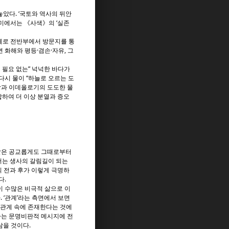
놓았다. ‘국토와 역사의 뒤안
의미에서는 《사색》의 ‘실존
체로 전반부에서 방문지를 통
 화해와 평등·겸손·자유, 그
 필요 없는” 넉넉한 바다가
다시 물이 “하늘로 오르는 도
상과 이데올로기의 도도한 물
합하여 더 이상 분열과 증오
 날은 공교롭게도 그때로부터
로서는 생사의 갈림길이 되는
의 전과 후가 이렇게 극명하
다.
 수많은 비극적 삶으로 이
 ‘관계’라는 측면에서 보면
 관계 속에 존재한다는 것에
하는 문명비판적 메시지에 전
남을 것이다.