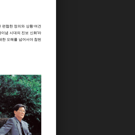
한 편협한 정의와 상황·여건
탈이념 시대의 진보 신화’라
 대한 오해를 넘어서야 참된