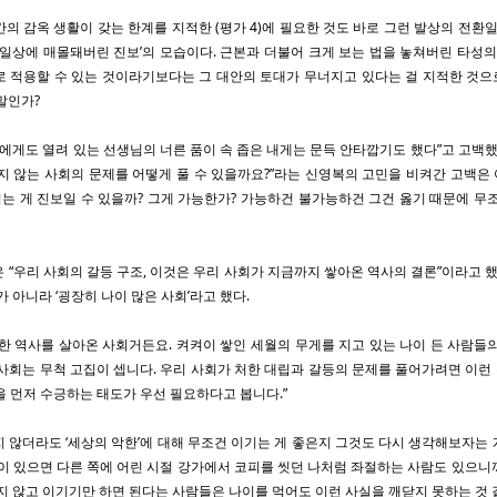
간의 감옥 생활이 갖는 한계를 지적한 (평가 4)에 필요한 것도 바로 그런 발상의 전환일
 일상에 매몰돼버린 진보’의 모습이다. 근본과 더불어 크게 보는 법을 놓쳐버린 타성의
 적용할 수 있는 것이라기보다는 그 대안의 토대가 무너지고 있다는 걸 지적한 것으로
말인가?
한들에게도 열려 있는 선생님의 너른 품이 속 좁은 내게는 문득 안타깝기도 했다”고 고백했
지 않는 사회의 문제를 어떻게 풀 수 있을까요?”라는 신영복의 고민을 비켜간 고백은 아
 게 진보일 수 있을까? 그게 가능한가? 가능하건 불가능하건 그건 옳기 때문에 무
 “우리 사회의 갈등 구조, 이것은 우리 사회가 지금까지 쌓아온 역사의 결론”이라고 했
가 아니라 ‘굉장히 나이 많은 사회’라고 했다.
한 역사를 살아온 사회거든요. 켜켜이 쌓인 세월의 무게를 지고 있는 나이 든 사람들
사회는 무척 고집이 셉니다. 우리 사회가 처한 대립과 갈등의 문제를 풀어가려면 이런 전
을 먼저 수긍하는 태도가 우선 필요하다고 봅니다.”
 않더라도 ‘세상의 악한’에 대해 무조건 이기는 게 좋은지 그것도 다시 생각해보자는
이 있으면 다른 쪽에 어린 시절 강가에서 코피를 씻던 나처럼 좌절하는 사람도 있으
지 않고 이기기만 하면 된다는 사람들은 나이를 먹어도 이런 사실을 깨닫지 못하는 것 