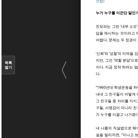
연합)
누가 누구를 이끈단 말인
진보파는 그런 ‘내부 소모
답을 제시하는 것이라고 아
어렵다. 문제는 두 정권이 
‘신뢰’와 ‘성찰’의 미덕
〈
지만, 그건 ‘역할 분담’
목록
이다. 지금 정작 하려는 
열기
다.
“1960년대 학생운동을 
내내 그 친구들이 어떻게 
그 친구들 중 자리를 지키
구들, 사명감이 아니라 친
가 누구를 이끌고 나가겠다
내 나름의 직설법으로 해
설을 빌리자면, “지나고 