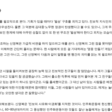
가
’를 필요악으로 본다. 기회가 있을 때마다 ‘필승’ 구호를 외치고 있다. 진보적 지식인의 
우성친다. 물론 그 덕분에 김대중·노무현 정권이 탄생했다고 볼 수도 있으니, 그게
보인 한계에 대해 아무런 성찰도 없이 또 한 번 무조건 ‘필승’해야 한다고 외치는 모습이
을 강조하는 신영복은 가급적 비판을 하지 않으려고 애를 쓴다. 신영복의 그런 점을 못마
으로 이해하면 간단히 풀리는 문제다. 한 사람에게 모든 걸 기대하려는 ‘영웅 만들기’ 게
말은 그건 아니고, 그런 신영복이 다음과 같이 말했을 땐 행간의 의미를 읽는 게 필요
하던 시절을 돌이켜보면 굉장히 능력 있고 진보적인 친구들이 참 많았습니다. 제가 그들
지내고 있을지 참 궁금했습니다. 그래서 출소한 직후에 제일 먼저 물어본 게 그 친구
고 있는 경우가 하나도 없더군요. 다들 출세했더군요. 그 대신 남아 있는 사람들은 예전
구들에 대한 미안함 때문에 참여했던 이들, 그런 사람들이 남아 있더라고요. 제게는 놀
’는 오만한 생각은 큰 잘못입니다.”
석해보겠다. 신영복은 ‘진보의 사유화·이권화’를 지적한 것이다. 민주화운동에 헌신했
보니, 60~80년대까지의 그 풍성했던 민주화운동이란 것들도 잘난 놈들에게는 입신