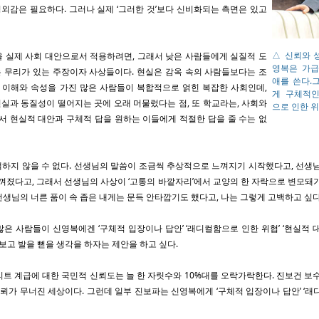
 경외감은 필요하다. 그러나 실제 ‘그러한 것’보다 신비화되는 측면은 있고
△ 신뢰와 
을 실제 사회 대안으로서 적용하려면, 그래서 낮은 사람들에게 실질적 도
영복은 가급
 무리가 있는 주장이자 사상들이다. 현실은 감옥 속의 사람들보다는 조
애를 쓴다.
적 이해와 속성을 가진 많은 사람들이 복합적으로 얽힌 복잡한 사회인데,
게 구체적인
실과 동질성이 떨어지는 곳에 오래 머물렀다는 점, 또 학교라는, 사회와
으로 인한 
서 현실적 대안과 구체적 답을 원하는 이들에게 적절한 답을 줄 수는 없
백하지 않을 수 없다. 선생님의 말씀이 조금씩 추상적으로 느껴지기 시작했다고, 선생님
느껴졌다고, 그래서 선생님의 사상이 ‘고통의 바깥자리’에서 교양의 한 자락으로 변모돼
생님의 너른 품이 속 좁은 내게는 문득 안타깝기도 했다고, 나는 그렇게 고백하고 싶다
은 사람들이 신영복에겐 ‘구체적 입장이나 답안’ ‘래디컬함으로 인한 위협’ ‘현실적 
 보고 발을 뻗을 생각을 하자는 제안을 하고 싶다.
트 계급에 대한 국민적 신뢰도는 늘 한 자릿수와 10%대를 오락가락한다. 진보건 보수
신뢰가 무너진 세상이다. 그런데 일부 진보파는 신영복에게 ‘구체적 입장이나 답안’ ‘래