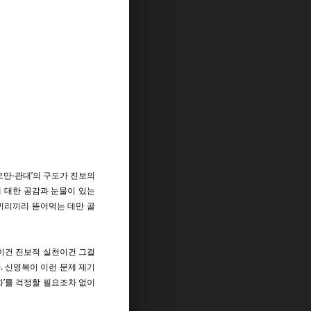
오만-관대’의 구도가 진보의
에 대한 공감과 눈물이 있는
 끼리끼리 뜯어먹는 데만 골
문이건 진보적 실천이건 그걸
 신영복이 이런 문제 제기
화’를 걱정할 필요조차 없이