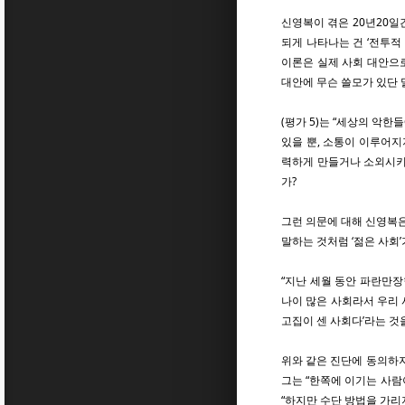
신영복이 겪은 20년20일
되게 나타나는 건 ‘전투적
이론은 실제 사회 대안으로
대안에 무슨 쓸모가 있단 
(평가 5)는 “세상의 악
있을 뿐, 소통이 이루어지
력하게 만들거나 소외시키는
가?
그런 의문에 대해 신영복은
말하는 것처럼 ‘젊은 사회’
“지난 세월 동안 파란만장
나이 많은 사회라서 우리 
고집이 센 사회다’라는 것
위와 같은 진단에 동의하지
그는 “한쪽에 이기는 사람
“하지만 수단 방법을 가리