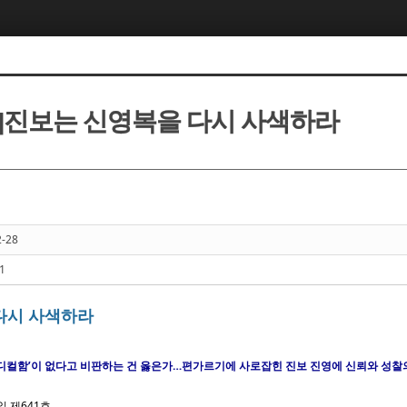
]진보는 신영복을 다시 사색하라
2-28
1
다시 사색하라
래디컬함’이 없다고 비판하는 건 옳은가…편가르기에 사로잡힌 진보 진영에 신뢰와 성찰
일 제641호