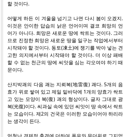
할 것이다.
어떻게 하든 이 겨울을 넘기고 나면 다시 봄이 오겠지.
이것은 안이한 답습의 낡은 언어이며 결코 희망의 언
어가 아니다. 희망은 새로운 땅에 싹트는 것이다. 그러
므로 진정한 희망은 새로운 땅을 일구는 작업에서부터
시작돼야 할 것이다. 동토(凍土)에 쟁기를 박아 넣는 견
고한 의지에서부터 시작돼야 할 것이다. 더 이상 패배
할 수 없는 천근의 땅에 씨앗을 심는 각오여야 하기 때
문이다.
산지박괘의 다음 괘는 지뢰복(地雷復) 괘다. 5개의 음
효가 위로 쌓여 있고 제일 밑바닥에 1개의 양효가 싹트
고 있는 모양이 복(復) 괘의 형상이다. 글자 그대로 광
복(光復)이다. 씨과실 속에 있던 씨앗이 땅 속에서 싹트
는 모습이다. 제2의 건국은 이러한 모습이어야 하리라
는 생각이 든다.
엄청난 경제적 충격에 더하여 폭우와 무더위로 그지없