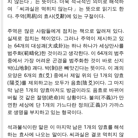
지 않는다」는 뜻이다. 더욱 적극적인 의미로 해석하
여 「씨과실은 먹히지 않는다」는 뜻으로 읽기도 한
다. 주역(周易)의 효사(爻辭)에 있는 구절이다.
주역은 많은 사람들에게 점치는 책으로 알려져 있다.
실제로 점치는 책이었다. 그러나 주역이 제시하고 있
는 64개의 대성괘(大成卦)는 하나 하나가 세상만사를
범주화(範疇化)한 것이라고 생각한다. 이 64개의 범주
중에서 가장 어려운 곤경을 범주화한 것이 바로 산지
박(山地剝) 괘다. 박(剝)은 빼앗긴다는 뜻이다. 이 괘의
모양은 6개의 효(爻) 중에서 제일 위의 단 1개의 양효
(陽爻)를 제외하고는 모두가 음효(陰爻)이다. 그 마지
막 남은 1개의 양효마저도 방금이라도 음효로 바뀌어
버릴 것 같은 절명(絶命)의 상황이다. 불의(不義)가 만
연한 세상에 단 1개의 가느다란 정의(正義)가 가까스
로 생명을 부지하고 있는 형국이다.
석과불식이란 말은 이 마지막 남은 1개의 양효를 해석
하는 효사에 나오는 말이다. 씨과실은 결코 먹히지 않