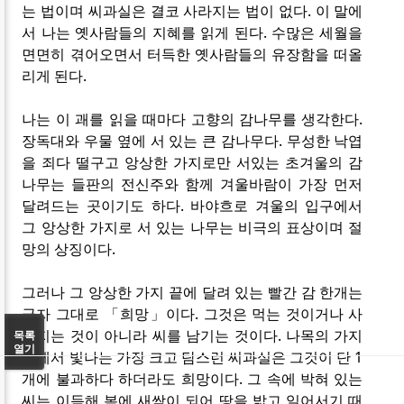
는 법이며 씨과실은 결코 사라지는 법이 없다. 이 말에
서 나는 옛사람들의 지혜를 읽게 된다. 수많은 세월을
면면히 겪어오면서 터득한 옛사람들의 유장함을 떠올
리게 된다.
나는 이 괘를 읽을 때마다 고향의 감나무를 생각한다.
장독대와 우물 옆에 서 있는 큰 감나무다. 무성한 낙엽
을 죄다 떨구고 앙상한 가지로만 서있는 초겨울의 감
나무는 들판의 전신주와 함께 겨울바람이 가장 먼저
달려드는 곳이기도 하다. 바야흐로 겨울의 입구에서
그 앙상한 가지로 서 있는 나무는 비극의 표상이며 절
망의 상징이다.
그러나 그 앙상한 가지 끝에 달려 있는 빨간 감 한개는
글자 그대로 「희망」이다. 그것은 먹는 것이거나 사
라지는 것이 아니라 씨를 남기는 것이다. 나목의 가지
목록
열기
끝에서 빛나는 가장 크고 탐스런 씨과실은 그것이 단 1
개에 불과하다 하더라도 희망이다. 그 속에 박혀 있는
씨는 이듬해 봄에 새싹이 되어 땅을 밟고 일어서기 때