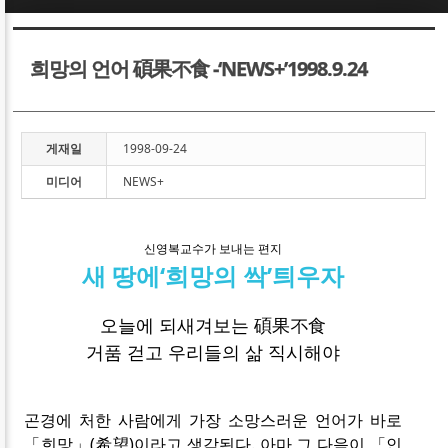
Sketchbook5, 스케치북5
Sketchbook5, 스케치북5
희망의 언어 碩果不食 -‘NEWS+’1998.9.24
게재일
1998-09-24
미디어
NEWS+
Sketchbook5, 스케치북5
Sketchbook5, 스케치북5
신영복교수가 보내는 편지
새 땅에‘희망의 싹’틔우자
오늘에 되새겨보는 碩果不食
거품 걷고 우리들의 삶 직시해야
곤경에 처한 사람에게 가장 소망스러운 언어가 바로
「희망」(希望)이라고 생각된다. 아마 그 다음이 「인